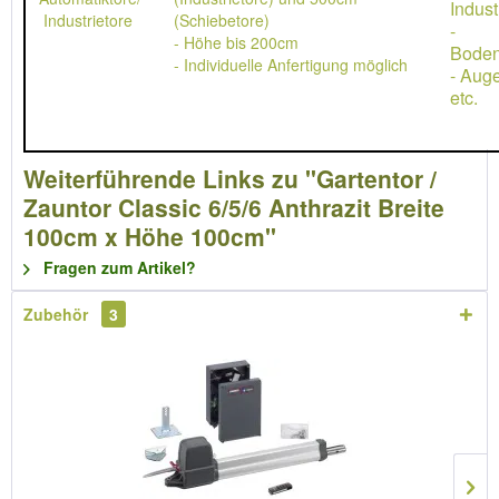
Indust
Industrietore
(Schiebetore)
-
- Höhe bis 200cm
Boden
- Individuelle Anfertigung möglich
- Aug
etc.
Weiterführende Links zu "Gartentor /
Zauntor Classic 6/5/6 Anthrazit Breite
100cm x Höhe 100cm"
Fragen zum Artikel?
Zubehör
3