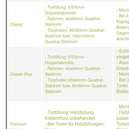
- Torfüllung: 6/5/6mm-
- Mont
Doppelstabmatte
- Bei 2
- Rahmen: 40x40mm Quadrat-
flügeli
Classic
Stahlrohr
Bodenr
- Torpfosten: 80x80mm-Quadrat-
Gegen
Stahlrohr bzw. 100x100mm
Anschl
Quadrat-Stahlrohr
- Schl
einge
- Torfüllung: 6/5/6mm-
- Alu
Doppeltabmatte
Drück
- Rahmen: 40x40mm Quadrat-
- Mon
Classic Plus
Stahlrohr
- Bei 
- Torpfosten 60x60mm-Quadrat-
Toren
Stahlrohr bzw. 80x80mm Quadrat-
Boden
Stahlrohr
- Mon
- Torfüllung: Holzfüllung,
- Farb
Kiefernholz unbehandelt
passe
- Bei Toren für Holzfüllungen:
Torsch
Premium