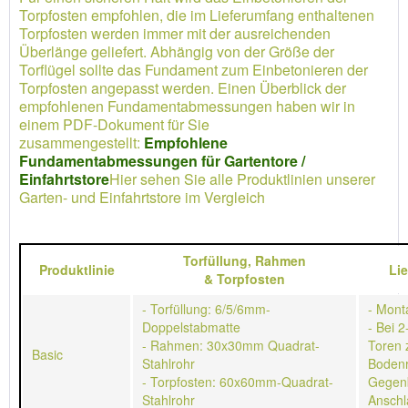
Torpfosten empfohlen, die im Lieferumfang enthaltenen
Torpfosten werden immer mit der ausreichenden
Überlänge geliefert. Abhängig von der Größe der
Torflügel sollte das Fundament zum Einbetonieren der
Torpfosten angepasst werden. Einen Überblick der
empfohlenen Fundamentabmessungen haben wir in
einem PDF-Dokument für Sie
zusammengestellt:
Empfohlene
Fundamentabmessungen für Gartentore /
Einfahrtstore
Hier sehen Sie alle Produktlinien unserer
Garten- und Einfahrtstore im Vergleich
Torfüllung,
Rahmen
Produktlinie
Li
&
Torpfosten
- Torfüllung: 6/5/6mm-
- Mont
Doppelstabmatte
- Bei 2
- Rahmen: 30x30mm Quadrat-
Toren 
Basic
Stahlrohr
Bodenr
- Torpfosten: 60x60mm-Quadrat-
Gegen
Stahlrohr
Anschl