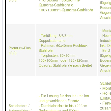
6/5/6
flügeli
Quadrat-Stahlrohr o.
Bodenr
100x100mm-Quadrat-Stahlrohr
Gegen
Anschl
- Mont
- Torfüllung: 8/6/8mm-
- Hoch
Doppelstabmatte
Indust
- Rahmen: 60x40mm Rechteck-
inkl. D
Premium-Plus
Stahlrohr
- Bei 2
8/6/8
- Torpfosten: 80x80mm-,
flügeli
100x100mm- oder 120x120mm-
Bodenr
Quadrat-Stahlrohr (je nach Breite)
Gegen
Anschl
Schie
- Mon
- Rol
- Die Lösung für den indutriellen
Einfau
und gewerblichen Einsatz
- Ferti
Schiebetore /
- Durchfahrtsbreite bis 1200cm
zusa
Automatiktore/
(Industrietore) und 500cm