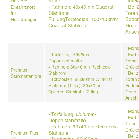
Keine
Drücke
Holztore /
- Rahmen: 40x40mm Quadrat-
- Bei 
Einfahrtstore
Stahlrohr
Toren
für
FüllungTorpfosten: 100x100mm
Boden
Holzfüllungen
Quadrat-Stahlrohr
Gegen
Ansch
- Mont
- Torfüllung: 6/5/6mm-
- Farb
Doppelstabmatte
Torschl
- Rahmen: 60x40mm Rechteck-
Drücke
Premium
Stahlrohr
- Bei 2
Stabmattentore
- Torpfosten: 60x60mm-Quadrat-
Toren 
Stahlrohr (1-flg.); 80x80mm-
Bodenr
Quadrat-Stahlrohr (2-flg.);
Gegen
Anschl
- Mont
- Torfüllung: 6/5/6mm-
- Farb
Doppelstabmatte
Torschl
- Rahmen: 60x40mm Rechteck-
Drücke
Stahlrohr
Premium Plus
- Bei 2
- Torpfosten: 80x80mm-