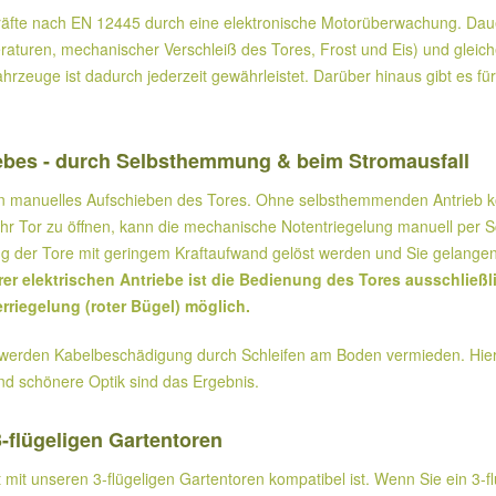
fte nach EN 12445 durch eine elektronische Motorüberwachung. Dauer
ren, mechanischer Verschleiß des Tores, Frost und Eis) und gleichen
hrzeuge ist dadurch jederzeit gewährleistet. Darüber hinaus gibt es f
iebes - durch Selbsthemmung & beim Stromausfall
n manuelles Aufschieben des Tores. Ohne selbsthemmenden Antrieb kön
r Tor zu öffnen, kann die mechanische Notentriegelung manuell per Sc
ng der Tore mit geringem Kraftaufwand gelöst werden und Sie gelangen
rer elektrischen Antriebe ist die Bedienung des Tores ausschließ
rriegelung (roter Bügel) möglich.
t, werden Kabelbeschädigung durch Schleifen am Boden vermieden. Hier
nd schönere Optik sind das Ergebnis.
3-flügeligen Gartentoren
t mit unseren 3-flügeligen Gartentoren kompatibel ist. Wenn Sie ein 3-f