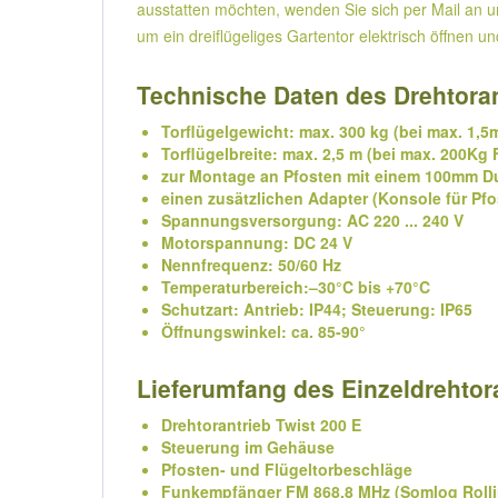
ausstatten möchten, wenden Sie sich per Mail an 
um ein dreiflügeliges Gartentor elektrisch öffnen 
Technische Daten des Drehtoran
Torflügelgewicht: max. 300 kg (bei max. 1,5
Torflügelbreite: max. 2,5 m (bei max. 200Kg
zur Montage an Pfosten mit einem 100mm Dur
einen zusätzlichen Adapter (Konsole für Pf
Spannungsversorgung: AC 220 ... 240 V
Motorspannung: DC 24 V
Nennfrequenz: 50/60 Hz
Temperaturbereich:–30°C bis +70°C
Schutzart: Antrieb: IP44; Steuerung: IP65
Öffnungswinkel: ca. 85-90°
Lieferumfang des Einzeldrehtoran
Drehtorantrieb Twist 200 E
Steuerung im Gehäuse
Pfosten- und Flügeltorbeschläge
Funkempfänger FM 868,8 MHz (Somloq Rolli