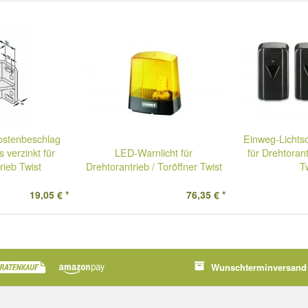
ostenbeschlag
Einweg-Lichts
 verzinkt für
LED-Warnlicht für
für Drehtorant
rieb Twist
Drehtorantrieb / Toröffner Twist
T
19,05 € *
76,35 € *
Wunschterminversand 