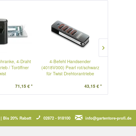
4-Befeh
chranke, 4-Draht
4-Befehl Handsender
(4018V020
rieb / Toröffner
(4018V000) Pearl rot/schwarz
Edelsta
wist
für Twist Drehtorantriebe
Dreht
71,15 € *
43,15 € *
| Bis 20% Rabatt
02872 - 918100
info@gartentore-profi.de