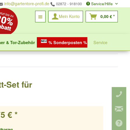
info@gartentore-profi.de
02872 - 918100
Service/Hilfe
Mein Konto
0,00 € *
Service
ner & Tor-Zubehör
% Sonderposten %
t-Set für
5 € *
ndkosten