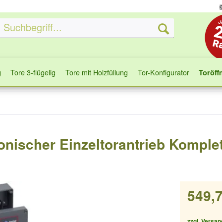
g
Tore 3-flügelig
Tore mit Holzfüllung
Tor-Konfigurator
Toröff
nischer Einzeltorantrieb Komplet
549,7
zzgl. Versa