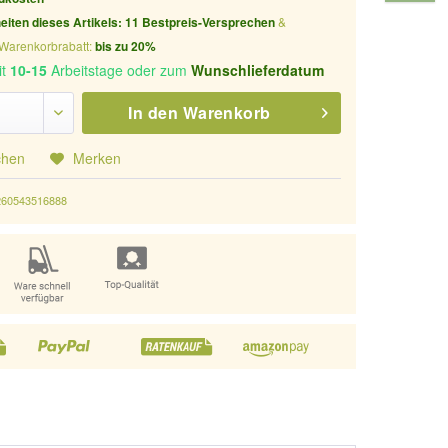
eiten dieses Artikels:
11
Bestpreis-Versprechen
&
 Warenkorbrabatt:
bis zu 20%
it
10-15
Arbeitstage oder zum
Wunschlieferdatum
In den
Warenkorb
chen
Merken
260543516888