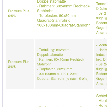
Doppelstabmatte
Torschl
- Rahmen: 60x40mm Rechteck-
Drücke
Stahlrohr
Premium Plus
- Bei 2
- Torpfosten: 80x80mm-
6/5/6
flügeli
Quadrat-Stahlrohr o.
Bodenr
100x100mm-Quadrat-Stahlrohr
Gegenb
Anschl
- Mont
- Torfüllung: 8/6/8mm-
- Hoch
Doppelstabmatte
Industr
- Rahmen: 60x40mm Rechteck-
inkl. D
Premium-Plus
Stahlrohr
- Bei 2
8/6/8
- Torpfosten: 80x80mm,
flügeli
100x100mm o. 120x120mm-
Bodenr
Quadrat-Stahlrohr (je nach Breite)
Gegenb
Anschl
Schieb
- Mon
- Roll