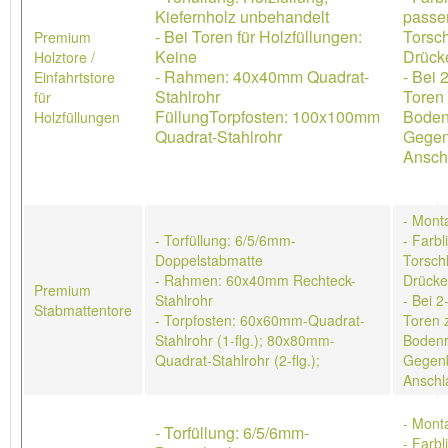
Kiefernholz unbehandelt
passe
- Bei Toren für Holzfüllungen:
Torsch
Premium
Keine
Drücke
Holztore /
- Rahmen: 40x40mm Quadrat-
- Bei 
Einfahrtstore
Stahlrohr
Toren 
für
FüllungTorpfosten: 100x100mm
Boden
Holzfüllungen
Quadrat-Stahlrohr
Gegen
Ansch
- Mont
- Torfüllung: 6/5/6mm-
- Farb
Doppelstabmatte
Torschl
- Rahmen: 60x40mm Rechteck-
Drücke
Premium
Stahlrohr
- Bei 2
Stabmattentore
- Torpfosten: 60x60mm-Quadrat-
Toren 
Stahlrohr (1-flg.); 80x80mm-
Bodenr
Quadrat-Stahlrohr (2-flg.);
Gegenb
Anschl
- Mont
- Torfüllung: 6/5/6mm-
- Farb