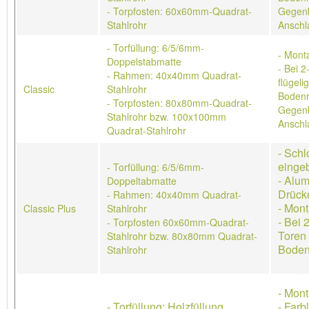
- Torpfosten: 60x60mm-Quadrat-
Gegenb
Stahlrohr
Anschl
- Torfüllung: 6/5/6mm-
- Mont
Doppelstabmatte
- Bei 2
- Rahmen: 40x40mm Quadrat-
flügeli
Classic
Stahlrohr
Bodenr
- Torpfosten: 80x80mm-Quadrat-
Gegenb
Stahlrohr bzw. 100x100mm
Anschl
Quadrat-Stahlrohr
- Schl
einge
- Torfüllung: 6/5/6mm-
- Alum
Doppeltabmatte
Drück
- Rahmen: 40x40mm Quadrat-
- Mon
Classic Plus
Stahlrohr
- Bei 
- Torpfosten 60x60mm-Quadrat-
Toren 
Stahlrohr bzw. 80x80mm Quadrat-
Boden
Stahlrohr
- Mon
- Torfüllung: Holzfüllung,
- Farb