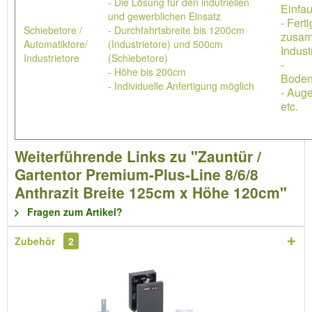
- Die Lösung für den indutriellen
Einfau
und gewerblichen Einsatz
- Ferti
Schiebetore /
- Durchfahrtsbreite bis 1200cm
zusa
Automatiktore/
(Industrietore) und 500cm
Indust
Industrietore
(Schiebetore)
-
- Höhe bis 200cm
Boden
- Individuelle Anfertigung möglich
- Aug
etc.
Weiterführende Links zu "Zauntür /
Gartentor Premium-Plus-Line 8/6/8
Anthrazit Breite 125cm x Höhe 120cm"
Fragen zum Artikel?
Zubehör
2