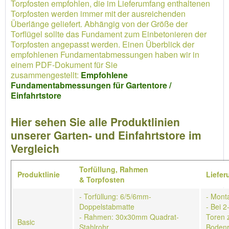
Torpfosten empfohlen, die im Lieferumfang enthaltenen
Torpfosten werden immer mit der ausreichenden
Überlänge geliefert. Abhängig von der Größe der
Torflügel sollte das Fundament zum Einbetonieren der
Torpfosten angepasst werden. Einen Überblick der
empfohlenen Fundamentabmessungen haben wir in
einem PDF-Dokument für Sie
zusammengestellt:
Empfohlene
Fundamentabmessungen für Gartentore /
Einfahrtstore
Hier sehen Sie alle Produktlinien
unserer Garten- und Einfahrtstore im
Vergleich
Torfüllung,
Rahmen
Produktlinie
Liefe
&
Torpfosten
- Torfüllung: 6/5/6mm-
- Mont
Doppelstabmatte
- Bei 2
- Rahmen: 30x30mm Quadrat-
Toren 
Basic
Stahlrohr
Bodenr