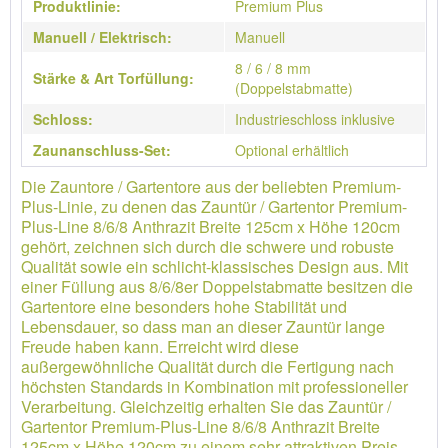
Produktlinie:
Premium Plus
Manuell / Elektrisch:
Manuell
8 / 6 / 8 mm
Stärke & Art Torfüllung:
(Doppelstabmatte)
Schloss:
Industrieschloss inklusive
Zaunanschluss-Set:
Optional erhältlich
Die Zauntore / Gartentore aus der beliebten Premium-
Plus-Linie, zu denen das Zauntür / Gartentor Premium-
Plus-Line 8/6/8 Anthrazit Breite 125cm x Höhe 120cm
gehört, zeichnen sich durch die schwere und robuste
Qualität sowie ein schlicht-klassisches Design aus. Mit
einer Füllung aus 8/6/8er Doppelstabmatte besitzen die
Gartentore eine besonders hohe Stabilität und
Lebensdauer, so dass man an dieser Zauntür lange
Freude haben kann. Erreicht wird diese
außergewöhnliche Qualität durch die Fertigung nach
höchsten Standards in Kombination mit professioneller
Verarbeitung. Gleichzeitig erhalten Sie das Zauntür /
Gartentor Premium-Plus-Line 8/6/8 Anthrazit Breite
125cm x Höhe 120cm zu einem sehr attraktiven Preis