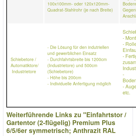
100x100mm- oder 120x120mm-
Bodenr
Quadrat-Stahlrohr (je nach Breite)
Gegen
Anschl
Schie
- Mon
- Rol
- Die Lösung für den indutriellen
Einfau
und gewerblichen Einsatz
- Ferti
Schiebetore /
- Durchfahrtsbreite bis 1200cm
zusa
Automatiktore/
(Industrietore) und 500cm
Indust
Industrietore
(Schiebetore)
-
- Höhe bis 200cm
Boden
- Individuelle Anfertigung möglich
- Aug
etc.
Weiterführende Links zu "Einfahrtstor /
Gartentor (2-flügelig) Premium Plus
6/5/6er symmetrisch; Anthrazit RAL