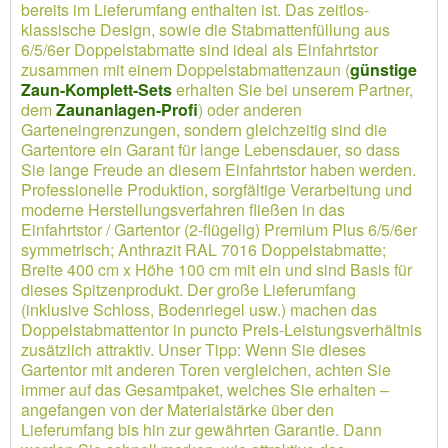
bereits im Lieferumfang enthalten ist. Das zeitlos-
klassische Design, sowie die Stabmattenfüllung aus
6/5/6er Doppelstabmatte sind ideal als Einfahrtstor
zusammen mit einem Doppelstabmattenzaun (
günstige
Zaun-Komplett-Sets
erhalten Sie bei unserem Partner,
dem
Zaunanlagen-Profi
) oder anderen
Garteneingrenzungen, sondern gleichzeitig sind die
Gartentore ein Garant für lange Lebensdauer, so dass
Sie lange Freude an diesem Einfahrtstor haben werden.
Professionelle Produktion, sorgfältige Verarbeitung und
moderne Herstellungsverfahren fließen in das
Einfahrtstor / Gartentor (2-flügelig) Premium Plus 6/5/6er
symmetrisch; Anthrazit RAL 7016 Doppelstabmatte;
Breite 400 cm x Höhe 100 cm mit ein und sind Basis für
dieses Spitzenprodukt. Der große Lieferumfang
(inklusive Schloss, Bodenriegel usw.) machen das
Doppelstabmattentor in puncto Preis-Leistungsverhältnis
zusätzlich attraktiv. Unser Tipp: Wenn Sie dieses
Gartentor mit anderen Toren vergleichen, achten Sie
immer auf das Gesamtpaket, welches Sie erhalten –
angefangen von der Materialstärke über den
Lieferumfang bis hin zur gewährten Garantie. Dann