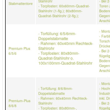
Stahlrohr
- Bei 2
Stabmattentore
- Torpfosten: 60x60mm-Quadrat-
Toren 
Stahlrohr (1-flg.); 80x80mm-
Bodenr
Quadrat-Stahlrohr (2-flg.);
Gegen
Anschl
- Mont
- Torfüllung: 6/5/6mm-
- Farb
Doppelstabmatte
Torschl
- Rahmen: 60x40mm Rechteck-
Drücke
Stahlrohr
Premium Plus
- Bei 2
- Torpfosten: 80x80mm-
6/5/6
flügeli
Quadrat-Stahlrohr o.
Bodenr
100x100mm-Quadrat-Stahlrohr
Gegen
Anschl
- Mont
- Torfüllung: 8/6/8mm-
- Hoch
Doppelstabmatte
Indust
- Rahmen: 60x40mm Rechteck-
inkl. D
Premium-Plus
Stahlrohr
- Bei 2
8/6/8
- Torpfosten: 80x80mm-,
flügeli