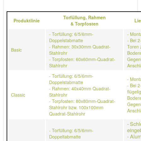
Torfüllung,
Rahmen
Produktlinie
Li
&
Torpfosten
- Torfüllung: 6/5/6mm-
- Mont
Doppelstabmatte
- Bei 2
- Rahmen: 30x30mm Quadrat-
Toren 
Basic
Stahlrohr
Bodenr
- Torpfosten: 60x60mm-Quadrat-
Gegen
Stahlrohr
Anschl
- Torfüllung: 6/5/6mm-
- Mont
Doppelstabmatte
- Bei 2
- Rahmen: 40x40mm Quadrat-
flügeli
Classic
Stahlrohr
Bodenr
- Torpfosten: 80x80mm-Quadrat-
Gegen
Stahlrohr bzw. 100x100mm
Anschl
Quadrat-Stahlrohr
- Schl
einge
- Torfüllung: 6/5/6mm-
- Alu
Doppeltabmatte