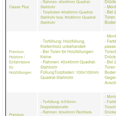
Drück
- Rahmen: 40x40mm Quadrat-
- Mon
Classic Plus
Stahlrohr
- Bei 
- Torpfosten 60x60mm-Quadrat-
Toren
Stahlrohr bzw. 80x80mm Quadrat-
Boden
Stahlrohr
- Mon
- Torfüllung: Holzfüllung,
- Farb
Kiefernholz unbehandelt
passe
- Bei Toren für Holzfüllungen:
Torsch
Premium
Keine
Drücke
Holztore /
- Rahmen: 40x40mm Quadrat-
- Bei 
Einfahrtstore
Stahlrohr
Toren
für
FüllungTorpfosten: 100x100mm
Boden
Holzfüllungen
Quadrat-Stahlrohr
Gegen
Ansch
- Mont
- Torfüllung: 6/5/6mm-
- Farb
Doppelstabmatte
Torschl
- Rahmen: 60x40mm Rechteck-
Drücke
Premium