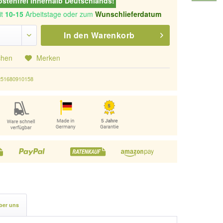
stenfrei innerhalb Deutschlands!
it
10-15
Arbeitstage oder zum
Wunschlieferdatum
In den
Warenkorb
chen
Merken
251680910158
ber uns