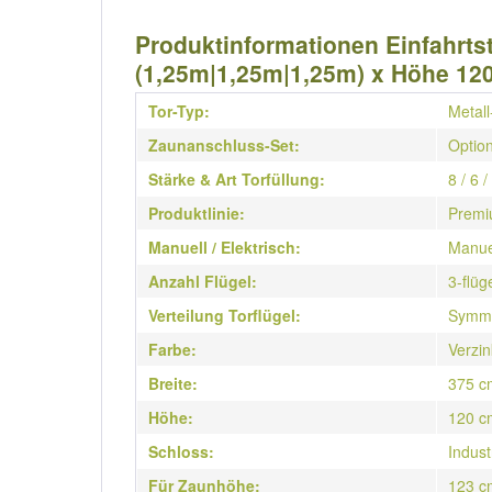
Produktinformationen Einfahrtst
(1,25m|1,25m|1,25m) x Höhe 1
Tor-Typ:
Metall
Zaunanschluss-Set:
Option
Stärke & Art Torfüllung:
8 / 6 
Produktlinie:
Premi
Manuell / Elektrisch:
Manue
Anzahl Flügel:
3-flüg
Verteilung Torflügel:
Symme
Farbe:
Verzin
Breite:
375 c
Höhe:
120 c
Schloss:
Indust
Für Zaunhöhe:
123 c