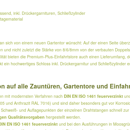
ssend, inkl. Drückergarnituren, Schließzylinder
tagematerial
man sich von einem neuen Gartentor wünscht: Auf der einen Seite über
 und nicht zuletzt die Stärke von 8/6/8mm von der verbauten Doppels
lität bieten die Premium-Plus-Einfahrtstore auch einen Lieferumfang, 
ekt ein hochwertiges Schloss inkl. Drückergarnitur und Schließzylinder
n auf alle Zauntüren, Gartentore und Einfah
den mit modernsten Verfahren nach
DIN EN ISO 1461 feuerverzinkt
und
5 und Anthrazit RAL 7016) und sind daher besonders gut vor Korrosi
Schweiß- und Auflagepunkten der einzelnen Drahtstangen schnell zur 
gen Qualitätsvorgaben
hergestellt werden.
DIN EN ISO 1461 feuerverzinkt
und bei den Ausführungen in Moosgrün 