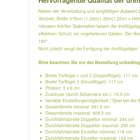
Hervorragende Qualität der dre
Neben der Verarbeitung und sorgfältigen Auswahl d
Verzinkt; Breite 375cm (1,25m|1,25m|1,25m) x Hö
robusten 8/6/8er Stabmatten lassen die dreiflügeli
effektiven Schutz vor ungebetenen Gästen. Der Ansc
180°.
Nicht zuletzt zeugt die Fertigung der dreiflügelige
Bitte beachten Sie vor der Bestellung unbedin
Breite Torflügel 1 und 2 (Doppelflügel): 117 cm
Breite Torflügel 3 (Einzelflügel): 117 cm
Pfosten: 3 x 8 cm
Zuschuss (durch Scharniere etc.): 16,5 cm
Variable Einstellungsmöglichkeit / Spiel bei de
Gesamtbreite minimal: 391,5 cm
Gesamtbreite maximal: 409,5 cm
Durchfahrtsbreite Doppeltor minimal: 244 cm
Durchfahrtsbreite Doppeltor maximal: 256 cm
Durchfahrtsbreite Einzeltor minimal: 118 cm
Durchfahrtsbreite Einzeltor maximal: 124 cm