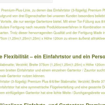
r Premium-Plus-Linie, zu denen das Einfahrtstor (3-flügelig) Premium P
fgrund von drei Eigenschaften bei unseren Kunden besonders beliebt
 Vorteile, die nur wenige Gartentore bietet. Mit einer Tor-Füllung aus 8/
lare Fertigung nach neueste Produktionsverfahren in Kombination mit 
Garten. Trotz dieser hervorragenden Qualität und der Fertigung Made in
375cm (1,25m|1,25m|1,25m) x Höhe 120cm zu einem äußerst attraktiven 
 Flexibilität – ein Einfahrtstor und ein Per
 Stabmatte; Verzinkt; Breite 375cm (1,25m|1,25m|1,25m) x Höhe 120cm bi
em breiten Einfahrtstor und einem einzelnen Gartentor / Zauntor such
ale Gartentor nutzen können.
hrtstor (3-flügelig) Premium Plus 8/6/8er Stabmatte; Verzinkt; Breit
infahrtstor hat eine symmetrische Flügelverteilung und eine gesamte D
 dem einflügeligen Gartentor hat eine lichte Weite / Durchgangsbreite 