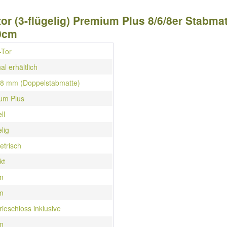
or (3-flügelig) Premium Plus 8/6/8er Stabmat
20cm
-Tor
al erhältlich
/ 8 mm (Doppelstabmatte)
um Plus
ll
elig
trisch
kt
m
m
rieschloss inklusive
m