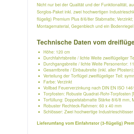
Nicht nur bei der Qualität und der Funktionalität,
Sorglos-Paket inkl. zwei hochwertigen Industriesch
flügelig) Premium Plus 8/6/8er Stabmatte; Verzink
Montagematerial, Gegenblech und ein Bodenriegel (f
Technische Daten vom dreiflüge
Höhe: 120 cm
Durchfahrtsbreite / lichte Weite zweiflügeliger 
Durchgangsbreite / lichte Weite Personentor: 1
Gesamtbreite / Einbaubreite (inkl. aller Pfosten
Verteilung der Torflügel zweiflügeliger Teil: sy
Farbe: Verzinkt
Vollbad Feuerverzinkung nach DIN EN ISO 146
Torpfosten: Robuste Quadrat-Rohr-Torpfosten 
Torfüllung: Doppelstabmatte Stärke 8/6/8 mm,
Robuster Rechteck-Rahmen: 60 x 40 mm
Schlösser: Zwei hochwertige Industrieschlösser 
Lieferumfang vom Einfahrtstor (3-flügelig) Pre