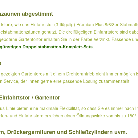
enzäunen abgestimmt
store, wie das Einfahrtstor (3-flügelig) Premium Plus 8/6/8er Stabmat
stabmattenzäunen genutzt. Die dreiflügeligen Einfahrtstore sind dabei
otene Gartentortor erhalten Sie in der Farbe Verzinkt. Passende und
günstigen Doppelstabmatten-Komplett-Sets
.
e
 gezeigten Gartentores mit einem Drehtorantrieb nicht immer möglich is
en Service, der Ihnen gerne eine passende Lösung zusammenstellt.
infahrtstor / Gartentor
lus-Linie bieten eine maximale Flexibilität, so dass Sie es immer nach
arten- und Einfahrtstore erreichen einen Öffnungswinke von bis zu 180°.
rn, Drückergarnituren und Schließzylindern uvm.