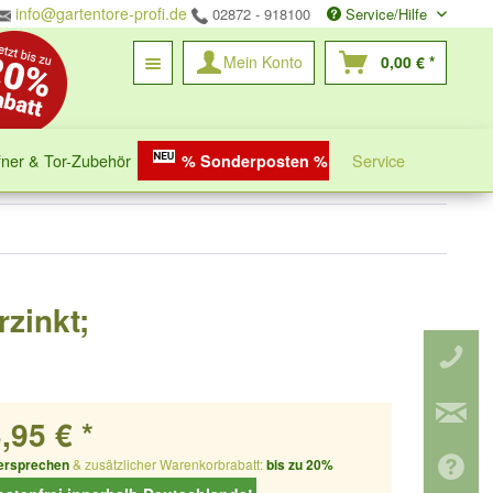
info@gartentore-profi.de
02872 - 918100
Service/Hilfe
Mein Konto
0,00 € *
fner & Tor-Zubehör
Service
% Sonderposten %
rzinkt;
,95 € *
ersprechen
& zusätzlicher Warenkorbrabatt:
bis zu 20%