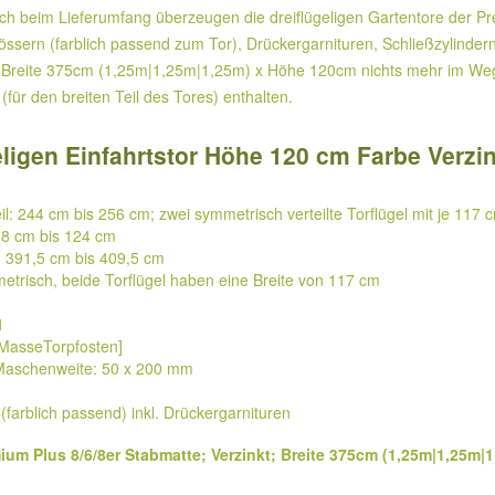
 auch beim Lieferumfang überzeugen die dreiflügeligen Gartentore der 
lössern (farblich passend zum Tor), Drückergarnituren, Schließzylinde
t; Breite 375cm (1,25m|1,25m|1,25m) x Höhe 120cm nichts mehr im Wege
ür den breiten Teil des Tores) enthalten.
ligen Einfahrtstor Höhe 120 cm Farbe Verzin
Teil: 244 cm bis 256 cm; zwei symmetrisch verteilte Torflügel mit je 117 
18 cm bis 124 cm
): 391,5 cm bis 409,5 cm
mmetrisch, beide Torflügel haben eine Breite von 117 cm
1
[MasseTorpfosten]
 Maschenweite: 50 x 200 mm
(farblich passend) inkl. Drückergarnituren
mium Plus 8/6/8er Stabmatte; Verzinkt; Breite 375cm (1,25m|1,25m