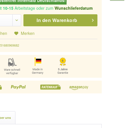
stenfrei innerhalb Deutschlands!
it
10-15
Arbeitstage oder zum
Wunschlieferdatum
In den
Warenkorb
chen
Merken
251680969682
ber uns