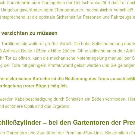
ch Durchfahren oder Durchgehen der Lichtschranke fährt das Tor nach e
h Umgebungsveränderungen (Temperaturen, mechanischer Verschleiß de
entsprechend ist die optimale Sicherheit für Personen und Fahrzeuge is
t verzichten zu müssen
s Toröffners ein weiterer großer Vorteil. Die hohe Selbsthemmung des
6/8 Anthrazit Breite 125cm x Höhe 200cm. Ohne selbsthemmenden Antrie
r Tor zu öffnen, kann die mechanische Notentriegelung manuell per Sc
ng der Tore mit geringem Kraftaufwand gelöst werden und Sie gelangen
rer elektrischen Antriebe ist die Bedienung des Tores ausschließ
rriegelung (roter Bügel) möglich.
t, werden Kabelbeschädigung durch Schleifen am Boden vermieden. Hier
nd schönere Optik sind das Ergebnis.
chließzylinder – bei den Gartentoren der Pr
en Gartentore und Zauntüren der Premium-Plus-Linie. Sie erhalten ein 