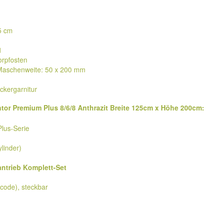
,5 cm
1
rpfosten
 Maschenweite: 50 x 200 mm
ückergarnitur
ntor Premium Plus 8/6/8 Anthrazit Breite 125cm x Höhe 200cm:
Plus-Serie
ylinder)
antrieb Komplett-Set
code), steckbar