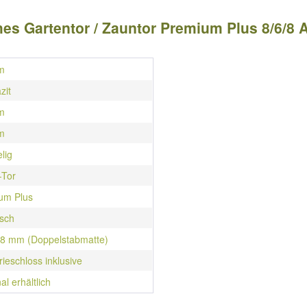
es Gartentor / Zauntor Premium Plus 8/6/8 
m
zit
m
m
elig
-Tor
um Plus
isch
/ 8 mm (Doppelstabmatte)
rieschloss inklusive
al erhältlich