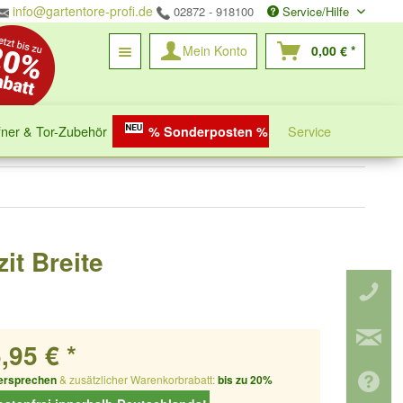
info@gartentore-profi.de
02872 - 918100
Service/Hilfe
Mein Konto
0,00 € *
fner & Tor-Zubehör
Service
% Sonderposten %
it Breite
,95 € *
ersprechen
& zusätzlicher Warenkorbrabatt:
bis zu 20%