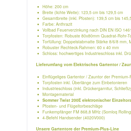
Höhe: 200 cm
Breite (lichte Weite): 123,5 cm bis 129,5 cm
Gesamtbreite (inkl. Pfosten): 139,5 cm bis 145
Farbe: Anthrazit
Vollbad Feuerverzinkung nach DIN EN ISO 146
Torpfosten: Robuste 80x80mm Quadrat-Rohr-To
Torfüllung: Doppelstabmatte Stärke 8/6/8 mm,
Robuster Rechteck-Rahmen: 60 x 40 mm
Schloss: hochwertiges Industrieschloss inkl. Dr
Lieferumfang vom Elektrisches Gartentor / Zau
Einflügeliges Gartentor / Zauntor der Premium-
Torpfosten inkl. Überlänge zum Einbetonieren
Industrieschloss (inkl. Drückergarnitur, Schließz
Montagematerial
Sommer Twist 200E elektronischer Einzeltor
Pfosten- und Flügeltorbeschläge
Funkempfänger FM 868,8 MHz (Somloq Rolling
4-Befehl Handsender (4020V000)
Unsere Gartentore der Premium-Plus-Line