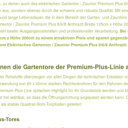
e, zu denen auch das elektrischen Gartentor / Zauntor Premium Plus 8
gn aus, sondern ebenso durch die schwere und robuste Qualität. Mit ei
t und lange Lebensdauer, die in dem Bereich der Garten- und Zauntore s
Gartentor / Zauntor Premium Plus 8/6/8 Anthrazit Breite 125cm x Höhe 
wahl bester Ausgangsmaterialien und professioneller Verarbeitung.
Bei 
25cm x Höhe 200cm zu einem attraktiven Preis und sparen gegenüb
m Elektrisches Gartentor / Zauntor Premium Plus 8/6/8 Anthrazit
hnen die Gartentore der Premium-Plus-Linie 
er Rohstoffe überzeugen vor allen Dingen die technischen Eckdaten v
erwendung von 60 x 40mm starken Rechteckrohren für den Rahmen des 
remium-Plus-Line optischen Highlight für Ihr Grundstück werden und bi
ist frei wählbar, so dass die Öffnungsrichtung angepasst werden kann.
 stabile Quadrat-Rohr-Torpfosten geliefert.
s-Tores