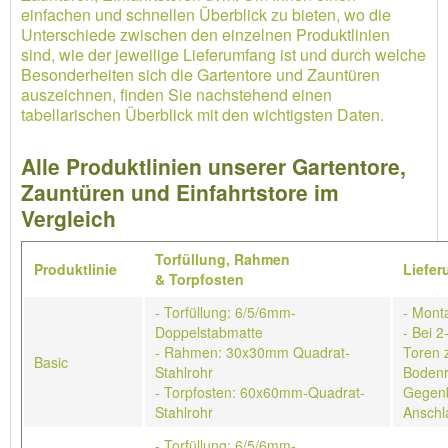
einfachen und schnellen Überblick zu bieten, wo die
Unterschiede zwischen den einzelnen Produktlinien
sind, wie der jeweilige Lieferumfang ist und durch welche
Besonderheiten sich die Gartentore und Zauntüren
auszeichnen, finden Sie nachstehend einen
tabellarischen Überblick mit den wichtigsten Daten.
Alle Produktlinien unserer Gartentore,
Zauntüren und Einfahrtstore im
Vergleich
Torfüllung,
Rahmen
Produktlinie
Liefe
&
Torpfosten
- Torfüllung: 6/5/6mm-
- Mont
Doppelstabmatte
- Bei 2
- Rahmen: 30x30mm Quadrat-
Toren 
Basic
Stahlrohr
Bodenr
- Torpfosten: 60x60mm-Quadrat-
Gegenb
Stahlrohr
Anschl
- Torfüllung: 6/5/6mm-