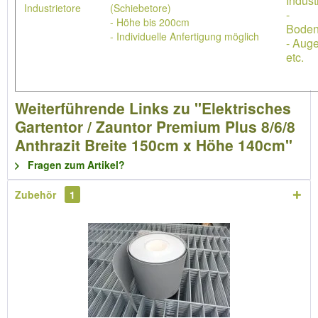
Indust
Industrietore
(Schiebetore)
-
- Höhe bis 200cm
Boden
- Individuelle Anfertigung möglich
- Aug
etc.
Weiterführende Links zu "Elektrisches
Gartentor / Zauntor Premium Plus 8/6/8
Anthrazit Breite 150cm x Höhe 140cm"
Fragen zum Artikel?
Zubehör
1