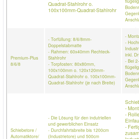
flügeli
Quadrat-Stahlrohr o.
Bodenr
100x100mm-Quadrat-Stahlrohr
Gegenb
Anschl
- Mont
- Torfüllung: 8/6/8mm-
- Hoch
Doppelstabmatte
Industr
- Rahmen: 60x40mm Rechteck-
inkl. D
Premium-Plus
Stahlrohr
- Bei 2
8/6/8
- Torpfosten: 80x80mm,
flügeli
100x100mm o. 120x120mm-
Bodenr
Quadrat-Stahlrohr o. 100x100mm-
Gegenb
Quadrat-Stahlrohr (je nach Breite)
Anschl
Schieb
- Mon
- Roll
- Die Lösung für den indutriellen
Einfau
und gewerblichen Einsatz
- Ferti
Schiebetore /
- Durchfahrtsbreite bis 1200cm
zusa
Automatiktore/
(Industrietore) und 500cm