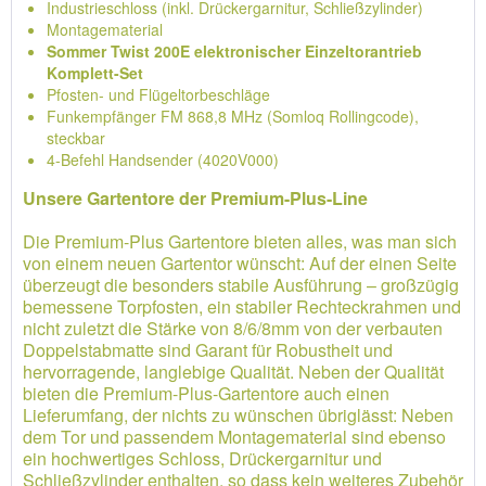
Industrieschloss (inkl. Drückergarnitur, Schließzylinder)
Montagematerial
Sommer Twist 200E elektronischer Einzeltorantrieb
Komplett-Set
Pfosten- und Flügeltorbeschläge
Funkempfänger FM 868,8 MHz (Somloq Rollingcode),
steckbar
4-Befehl Handsender (4020V000)
Unsere Gartentore der Premium-Plus-Line
Die Premium-Plus Gartentore bieten alles, was man sich
von einem neuen Gartentor wünscht: Auf der einen Seite
überzeugt die besonders stabile Ausführung – großzügig
bemessene Torpfosten, ein stabiler Rechteckrahmen und
nicht zuletzt die Stärke von 8/6/8mm von der verbauten
Doppelstabmatte sind Garant für Robustheit und
hervorragende, langlebige Qualität. Neben der Qualität
bieten die Premium-Plus-Gartentore auch einen
Lieferumfang, der nichts zu wünschen übriglässt: Neben
dem Tor und passendem Montagematerial sind ebenso
ein hochwertiges Schloss, Drückergarnitur und
Schließzylinder enthalten, so dass kein weiteres Zubehör