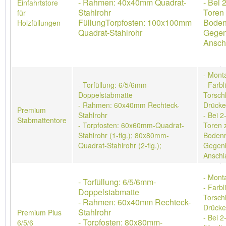
- Rahmen: 40x40mm Quadrat-
- Bei 
Einfahrtstore
Stahlrohr
Toren 
für
FüllungTorpfosten: 100x100mm
Boden
Holzfüllungen
Quadrat-Stahlrohr
Gegen
Ansch
- Mont
- Torfüllung: 6/5/6mm-
- Farb
Doppelstabmatte
Torschl
- Rahmen: 60x40mm Rechteck-
Drücke
Premium
Stahlrohr
- Bei 2
Stabmattentore
- Torpfosten: 60x60mm-Quadrat-
Toren 
Stahlrohr (1-flg.); 80x80mm-
Bodenr
Quadrat-Stahlrohr (2-flg.);
Gegenb
Anschl
- Mont
- Torfüllung: 6/5/6mm-
- Farb
Doppelstabmatte
Torschl
- Rahmen: 60x40mm Rechteck-
Drücke
Stahlrohr
Premium Plus
- Bei 2
- Torpfosten: 80x80mm-
6/5/6