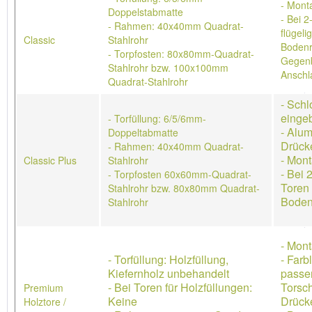
- Mont
Doppelstabmatte
- Bei 2
- Rahmen: 40x40mm Quadrat-
flügeli
Classic
Stahlrohr
Bodenr
- Torpfosten: 80x80mm-Quadrat-
Gegenb
Stahlrohr bzw. 100x100mm
Anschl
Quadrat-Stahlrohr
- Schl
einge
- Torfüllung: 6/5/6mm-
- Alum
Doppeltabmatte
Drück
- Rahmen: 40x40mm Quadrat-
- Mon
Classic Plus
Stahlrohr
- Bei 
- Torpfosten 60x60mm-Quadrat-
Toren 
Stahlrohr bzw. 80x80mm Quadrat-
Boden
Stahlrohr
- Mon
- Torfüllung: Holzfüllung,
- Farb
Kiefernholz unbehandelt
passe
- Bei Toren für Holzfüllungen:
Torsch
Premium
Keine
Drücke
Holztore /