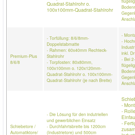
flügeli
Quadrat-Stahlrohr o.
Bodenr
100x100mm-Quadrat-Stahlrohr
Gegenb
Anschl
- Mont
- Torfüllung: 8/6/8mm-
- Hoch
Doppelstabmatte
Industr
- Rahmen: 60x40mm Rechteck-
inkl. D
Premium-Plus
Stahlrohr
- Bei 2
8/6/8
- Torpfosten: 80x80mm,
flügeli
100x100mm o. 120x120mm-
Bodenr
Quadrat-Stahlrohr o. 100x100mm-
Gegenb
Quadrat-Stahlrohr (je nach Breite)
Anschl
Schieb
- Mon
- Roll
- Die Lösung für den indutriellen
Einfau
und gewerblichen Einsatz
- Ferti
Schiebetore /
- Durchfahrtsbreite bis 1200cm
zusa
Automatiktore/
(Industrietore) und 500cm