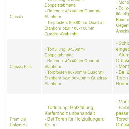
- Mont
Doppelstabmatte
- Bei 2
- Rahmen: 40x40mm Quadrat-
flügeli
Classic
Stahlrohr
Bodenr
- Torpfosten: 80x80mm-Quadrat-
Gegenb
Stahlrohr bzw. 100x100mm
Anschl
Quadrat-Stahlrohr
- Schl
einge
- Torfüllung: 6/5/6mm-
- Alum
Doppeltabmatte
Drück
- Rahmen: 40x40mm Quadrat-
- Mon
Classic Plus
Stahlrohr
- Bei 
- Torpfosten 60x60mm-Quadrat-
Toren 
Stahlrohr bzw. 80x80mm Quadrat-
Boden
Stahlrohr
- Mon
- Torfüllung: Holzfüllung,
- Farb
Kiefernholz unbehandelt
passe
- Bei Toren für Holzfüllungen:
Torsch
Premium
Keine
Drücke
Holztore /