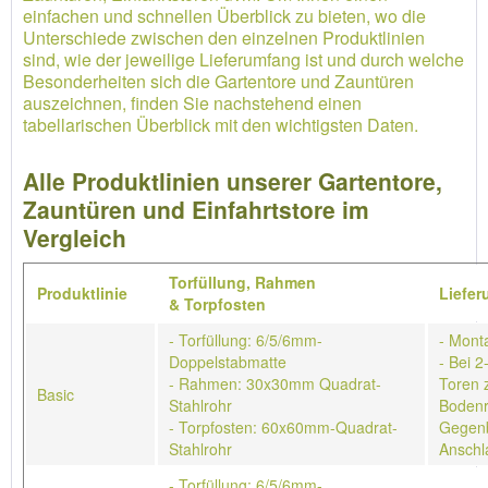
einfachen und schnellen Überblick zu bieten, wo die
Unterschiede zwischen den einzelnen Produktlinien
sind, wie der jeweilige Lieferumfang ist und durch welche
Besonderheiten sich die Gartentore und Zauntüren
auszeichnen, finden Sie nachstehend einen
tabellarischen Überblick mit den wichtigsten Daten.
Alle Produktlinien unserer Gartentore,
Zauntüren und Einfahrtstore im
Vergleich
Torfüllung,
Rahmen
Produktlinie
Liefe
&
Torpfosten
- Torfüllung: 6/5/6mm-
- Mont
Doppelstabmatte
- Bei 2
- Rahmen: 30x30mm Quadrat-
Toren 
Basic
Stahlrohr
Bodenr
- Torpfosten: 60x60mm-Quadrat-
Gegenb
Stahlrohr
Anschl
- Torfüllung: 6/5/6mm-