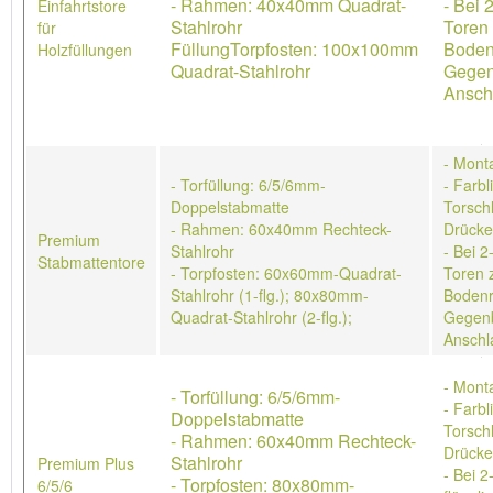
- Rahmen: 40x40mm Quadrat-
- Bei 
Einfahrtstore
Stahlrohr
Toren 
für
FüllungTorpfosten: 100x100mm
Boden
Holzfüllungen
Quadrat-Stahlrohr
Gegen
Ansch
- Mont
- Torfüllung: 6/5/6mm-
- Farb
Doppelstabmatte
Torschl
- Rahmen: 60x40mm Rechteck-
Drücke
Premium
Stahlrohr
- Bei 2
Stabmattentore
- Torpfosten: 60x60mm-Quadrat-
Toren 
Stahlrohr (1-flg.); 80x80mm-
Bodenr
Quadrat-Stahlrohr (2-flg.);
Gegenb
Anschl
- Mont
- Torfüllung: 6/5/6mm-
- Farb
Doppelstabmatte
Torschl
- Rahmen: 60x40mm Rechteck-
Drücke
Stahlrohr
Premium Plus
- Bei 2
- Torpfosten: 80x80mm-
6/5/6