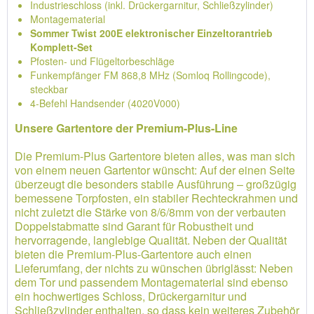
Industrieschloss (inkl. Drückergarnitur, Schließzylinder)
Montagematerial
Sommer Twist 200E elektronischer Einzeltorantrieb
Komplett-Set
Pfosten- und Flügeltorbeschläge
Funkempfänger FM 868,8 MHz (Somloq Rollingcode),
steckbar
4-Befehl Handsender (4020V000)
Unsere Gartentore der Premium-Plus-Line
Die Premium-Plus Gartentore bieten alles, was man sich
von einem neuen Gartentor wünscht: Auf der einen Seite
überzeugt die besonders stabile Ausführung – großzügig
bemessene Torpfosten, ein stabiler Rechteckrahmen und
nicht zuletzt die Stärke von 8/6/8mm von der verbauten
Doppelstabmatte sind Garant für Robustheit und
hervorragende, langlebige Qualität. Neben der Qualität
bieten die Premium-Plus-Gartentore auch einen
Lieferumfang, der nichts zu wünschen übriglässt: Neben
dem Tor und passendem Montagematerial sind ebenso
ein hochwertiges Schloss, Drückergarnitur und
Schließzylinder enthalten, so dass kein weiteres Zubehör