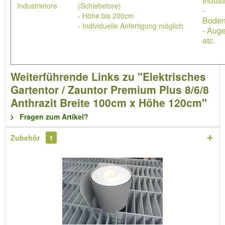
Indust
Industrietore
(Schiebetore)
-
- Höhe bis 200cm
Boden
- Individuelle Anfertigung möglich
- Aug
etc.
Weiterführende Links zu "Elektrisches
Gartentor / Zauntor Premium Plus 8/6/8
Anthrazit Breite 100cm x Höhe 120cm"
Fragen zum Artikel?
Zubehör
1