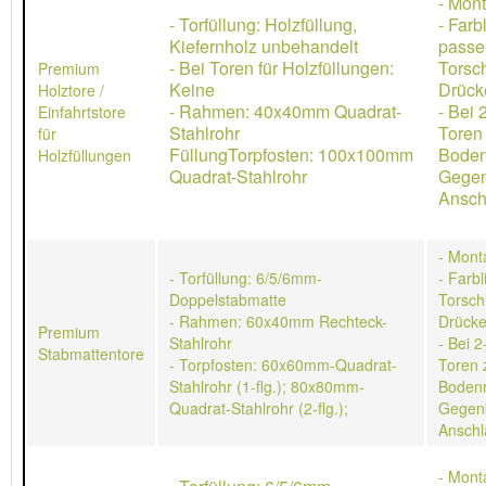
- Mon
- Torfüllung: Holzfüllung,
- Farb
Kiefernholz unbehandelt
passe
- Bei Toren für Holzfüllungen:
Torsch
Premium
Keine
Drücke
Holztore /
- Rahmen: 40x40mm Quadrat-
- Bei 
Einfahrtstore
Stahlrohr
Toren
für
FüllungTorpfosten: 100x100mm
Boden
Holzfüllungen
Quadrat-Stahlrohr
Gegen
Ansch
- Mont
- Torfüllung: 6/5/6mm-
- Farb
Doppelstabmatte
Torschl
- Rahmen: 60x40mm Rechteck-
Drücke
Premium
Stahlrohr
- Bei 2
Stabmattentore
- Torpfosten: 60x60mm-Quadrat-
Toren 
Stahlrohr (1-flg.); 80x80mm-
Bodenr
Quadrat-Stahlrohr (2-flg.);
Gegen
Anschl
- Mont