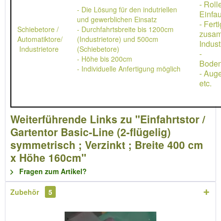
- Rol
- Die Lösung für den indutriellen
Einfau
und gewerblichen Einsatz
- Ferti
Schiebetore /
- Durchfahrtsbreite bis 1200cm
zusa
Automatiktore/
(Industrietore) und 500cm
Indust
Industrietore
(Schiebetore)
-
- Höhe bis 200cm
Boden
- Individuelle Anfertigung möglich
- Aug
etc.
Weiterführende Links zu "Einfahrtstor /
Gartentor Basic-Line (2-flügelig)
symmetrisch ; Verzinkt ; Breite 400 cm
x Höhe 160cm"
Fragen zum Artikel?
Zubehör
5