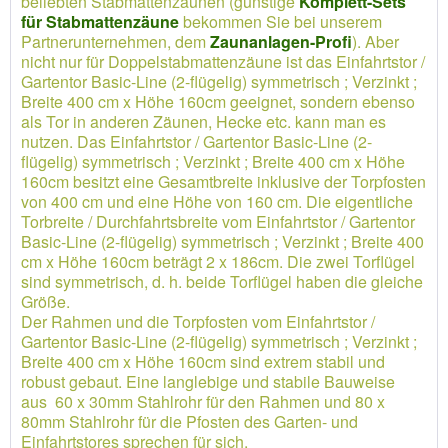
beliebten Stabmattenzäunen (günstige
Komplett-Sets
für Stabmattenzäune
bekommen Sie bei unserem
Partnerunternehmen, dem
Zaunanlagen-Profi
). Aber
nicht nur für Doppelstabmattenzäune ist das Einfahrtstor /
Gartentor Basic-Line (2-flügelig) symmetrisch ; Verzinkt ;
Breite 400 cm x Höhe 160cm geeignet, sondern ebenso
als Tor in anderen Zäunen, Hecke etc. kann man es
nutzen. Das Einfahrtstor / Gartentor Basic-Line (2-
flügelig) symmetrisch ; Verzinkt ; Breite 400 cm x Höhe
160cm besitzt eine Gesamtbreite inklusive der Torpfosten
von 400 cm und eine Höhe von 160 cm. Die eigentliche
Torbreite / Durchfahrtsbreite vom Einfahrtstor / Gartentor
Basic-Line (2-flügelig) symmetrisch ; Verzinkt ; Breite 400
cm x Höhe 160cm beträgt 2 x 186cm. Die zwei Torflügel
sind symmetrisch, d. h. beide Torflügel haben die gleiche
Größe.
Der Rahmen und die Torpfosten vom Einfahrtstor /
Gartentor Basic-Line (2-flügelig) symmetrisch ; Verzinkt ;
Breite 400 cm x Höhe 160cm sind extrem stabil und
robust gebaut. Eine langlebige und stabile Bauweise
aus 60 x 30mm Stahlrohr für den Rahmen und 80 x
80mm Stahlrohr für die Pfosten des Garten- und
Einfahrtstores sprechen für sich.