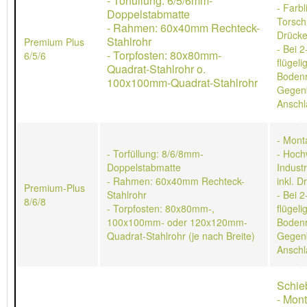
- Torfüllung: 6/5/6mm-
- Farb
Doppelstabmatte
Torschl
- Rahmen: 60x40mm Rechteck-
Drücke
Stahlrohr
Premium Plus
- Bei 2
- Torpfosten: 80x80mm-
6/5/6
flügeli
Quadrat-Stahlrohr o.
Bodenr
100x100mm-Quadrat-Stahlrohr
Gegen
Anschl
- Mont
- Torfüllung: 8/6/8mm-
- Hoch
Doppelstabmatte
Indust
- Rahmen: 60x40mm Rechteck-
inkl. D
Premium-Plus
Stahlrohr
- Bei 2
8/6/8
- Torpfosten: 80x80mm-,
flügeli
100x100mm- oder 120x120mm-
Bodenr
Quadrat-Stahlrohr (je nach Breite)
Gegen
Anschl
Schie
- Mon