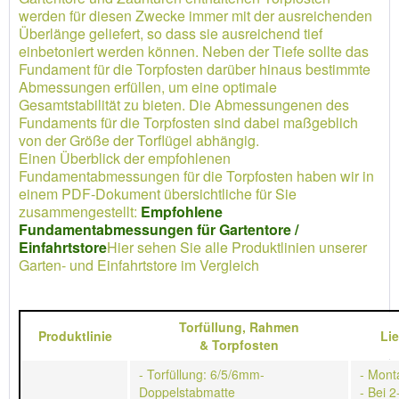
werden für diesen Zwecke immer mit der ausreichenden
Überlänge geliefert, so dass sie ausreichend tief
einbetoniert werden können. Neben der Tiefe sollte das
Fundament für die Torpfosten darüber hinaus bestimmte
Abmessungen erfüllen, um eine optimale
Gesamtstabilität zu bieten. Die Abmessungenen des
Fundaments für die Torpfosten sind dabei maßgeblich
von der Größe der Torflügel abhängig.
Einen Überblick der empfohlenen
Fundamentabmessungen für die Torpfosten haben wir in
einem PDF-Dokument übersichtliche für Sie
zusammengestellt:
Empfohlene
Fundamentabmessungen für Gartentore /
Einfahrtstore
Hier sehen Sie alle Produktlinien unserer
Garten- und Einfahrtstore im Vergleich
Torfüllung,
Rahmen
Produktlinie
Li
&
Torpfosten
- Torfüllung: 6/5/6mm-
- Mont
Doppelstabmatte
- Bei 2