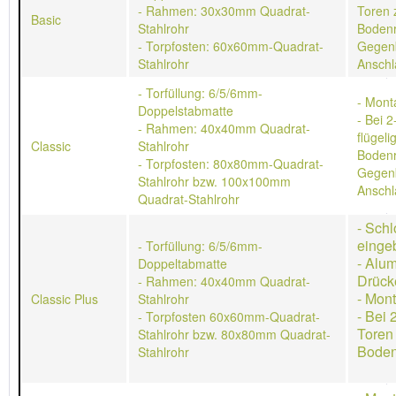
- Rahmen: 30x30mm Quadrat-
Toren 
Basic
Stahlrohr
Bodenr
- Torpfosten: 60x60mm-Quadrat-
Gegen
Stahlrohr
Anschl
- Torfüllung: 6/5/6mm-
- Mont
Doppelstabmatte
- Bei 2
- Rahmen: 40x40mm Quadrat-
flügeli
Classic
Stahlrohr
Bodenr
- Torpfosten: 80x80mm-Quadrat-
Gegen
Stahlrohr bzw. 100x100mm
Anschl
Quadrat-Stahlrohr
- Schl
einge
- Torfüllung: 6/5/6mm-
- Alu
Doppeltabmatte
Drück
- Rahmen: 40x40mm Quadrat-
- Mon
Classic Plus
Stahlrohr
- Bei 
- Torpfosten 60x60mm-Quadrat-
Toren
Stahlrohr bzw. 80x80mm Quadrat-
Boden
Stahlrohr