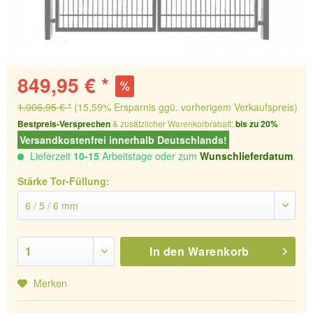
849,95 € *
1.006,95 € *
(15,59% Ersparnis ggü. vorherigem Verkaufspreis)
Bestpreis-Versprechen
& zusätzlicher Warenkorbrabatt:
bis zu 20%
Versandkostenfrei innerhalb Deutschlands!
Lieferzeit
10-15
Arbeitstage oder zum
Wunschlieferdatum
Stärke Tor-Füllung:
In den
Warenkorb
Merken