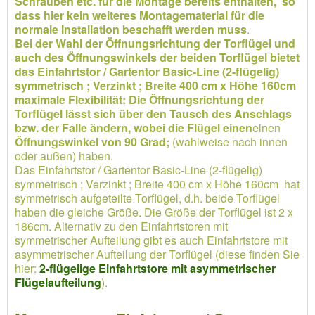
Schrauben etc. für die Montage bereits enthalten, so
dass hier kein weiteres Montagematerial für die
normale Installation beschafft werden muss
.
Bei der Wahl der Öffnungsrichtung der Torflügel und
auch des Öffnungswinkels der beiden Torflügel bietet
das Einfahrtstor / Gartentor Basic-Line (2-flügelig)
symmetrisch ; Verzinkt ; Breite 400 cm x Höhe 160cm
maximale Flexibilität: Die Öffnungsrichtung der
Torflügel lässt sich über den Tausch des Anschlags
bzw. der Falle ändern, wobei die Flügel einen
einen
Öffnungswinkel von 90 Grad;
(wahlweise nach innen
oder außen) haben.
Das Einfahrtstor / Gartentor Basic-Line (2-flügelig)
symmetrisch ; Verzinkt ; Breite 400 cm x Höhe 160cm hat
symmetrisch aufgeteilte Torflügel, d.h. beide Torflügel
haben die gleiche Größe. Die Größe der Torflügel ist 2 x
186cm. Alternativ zu den Einfahrtstoren mit
symmetrischer Aufteilung gibt es auch Einfahrtstore mit
asymmetrischer Aufteilung der Torflügel (diese finden Sie
hier:
2-flügelige Einfahrtstore mit asymmetrischer
Flügelaufteilung
).