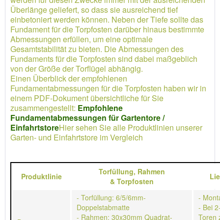
Überlänge geliefert, so dass sie ausreichend tief
einbetoniert werden können. Neben der Tiefe sollte das
Fundament für die Torpfosten darüber hinaus bestimmte
Abmessungen erfüllen, um eine optimale
Gesamtstabilität zu bieten. Die Abmessungen des
Fundaments für die Torpfosten sind dabei maßgeblich
von der Größe der Torflügel abhängig.
Einen Überblick der empfohlenen
Fundamentabmessungen für die Torpfosten haben wir in
einem PDF-Dokument übersichtliche für Sie
zusammengestellt:
Empfohlene
Fundamentabmessungen für Gartentore /
Einfahrtstore
Hier sehen Sie alle Produktlinien unserer
Garten- und Einfahrtstore im Vergleich
Torfüllung,
Rahmen
Produktlinie
Li
&
Torpfosten
- Torfüllung: 6/5/6mm-
- Mont
Doppelstabmatte
- Bei 2
- Rahmen: 30x30mm Quadrat-
Toren 