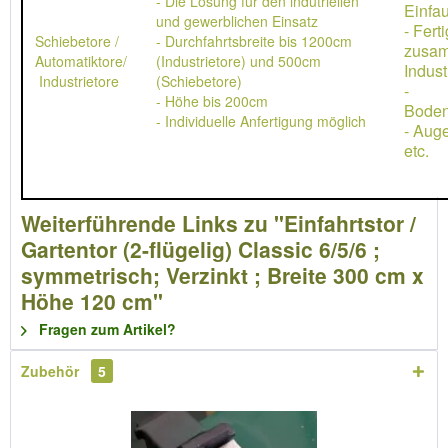
- Die Lösung für den indutriellen
Einfau
und gewerblichen Einsatz
- Ferti
Schiebetore /
- Durchfahrtsbreite bis 1200cm
zusa
Automatiktore/
(Industrietore) und 500cm
Indust
Industrietore
(Schiebetore)
-
- Höhe bis 200cm
Boden
- Individuelle Anfertigung möglich
- Aug
etc.
Weiterführende Links zu "Einfahrtstor /
Gartentor (2-flügelig) Classic 6/5/6 ;
symmetrisch; Verzinkt ; Breite 300 cm x
Höhe 120 cm"
Fragen zum Artikel?
Zubehör
5