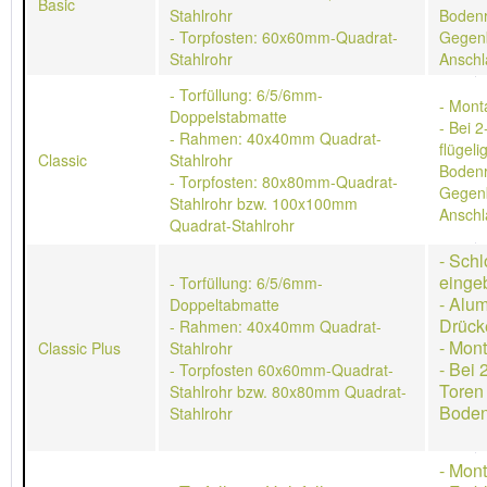
Basic
Stahlrohr
Bodenr
- Torpfosten: 60x60mm-Quadrat-
Gegen
Stahlrohr
Anschl
- Torfüllung: 6/5/6mm-
- Mont
Doppelstabmatte
- Bei 2
- Rahmen: 40x40mm Quadrat-
flügeli
Classic
Stahlrohr
Bodenr
- Torpfosten: 80x80mm-Quadrat-
Gegen
Stahlrohr bzw. 100x100mm
Anschl
Quadrat-Stahlrohr
- Schl
einge
- Torfüllung: 6/5/6mm-
- Alu
Doppeltabmatte
Drück
- Rahmen: 40x40mm Quadrat-
- Mon
Classic Plus
Stahlrohr
- Bei 
- Torpfosten 60x60mm-Quadrat-
Toren
Stahlrohr bzw. 80x80mm Quadrat-
Boden
Stahlrohr
- Mon