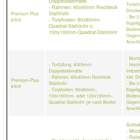
Doppelstabmatte
Torschl
- Rahmen: 60x40mm Rechteck-
Drücke
Stahlrohr
Premium Plus
- Bei 2
- Torpfosten: 80x80mm-
6/5/6
flügeli
Quadrat-Stahlrohr o.
Bodenr
100x100mm-Quadrat-Stahlrohr
Gegen
Anschl
- Mont
- Torfüllung: 8/6/8mm-
- Hoch
Doppelstabmatte
Indust
- Rahmen: 60x40mm Rechteck-
inkl. D
Premium-Plus
Stahlrohr
- Bei 2
8/6/8
- Torpfosten: 80x80mm-,
flügeli
100x100mm- oder 120x120mm-
Bodenr
Quadrat-Stahlrohr (je nach Breite)
Gegen
Anschl
Schie
- Mon
- Rol