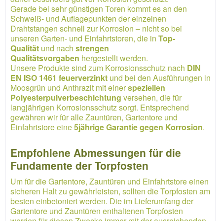
Gerade bei sehr günstigen Toren kommt es an den
Schweiß- und Auflagepunkten der einzelnen
Drahtstangen schnell zur Korrosion – nicht so bei
unseren Garten- und Einfahrtstoren, die in
Top-
Qualität
und nach
strengen
Qualitätsvorgaben
hergestellt werden.
Unsere Produkte sind zum Korrosionsschutz nach
DIN
EN ISO 1461 feuerverzinkt
und bei den Ausführungen in
Moosgrün und Anthrazit mit einer
speziellen
Polyesterpulverbeschichtung
versehen, die für
langjährigen Korrosionsschutz sorgt. Entsprechend
gewähren wir für alle Zauntüren, Gartentore und
Einfahrtstore eine
5jährige Garantie gegen Korrosion
.
Empfohlene Abmessungen für die
Fundamente der Torpfosten
Um für die Gartentore, Zauntüren und Einfahrtstore einen
sicheren Halt zu gewährleisten, sollten die Torpfosten am
besten einbetoniert werden. Die im Lieferumfang der
Gartentore und Zauntüren enthaltenen Torpfosten
werden für diesen Zwecke immer mit der ausreichenden