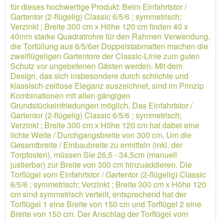
für dieses hochwertige Produkt: Beim Einfahrtstor /
Gartentor (2-flügelig) Classic 6/5/6 ; symmetrisch;
Verzinkt ; Breite 300 cm x Höhe 120 cm finden 40 x
40mm starke Quadratrohre für den Rahmen Verwendung,
die Torfüllung aus 6/5/6er Doppelstabmatten machen die
zweiflügeligen Gartentore der Classic-Linie zum guten
Schutz vor ungebetenen Gästen werden. Mit dem
Design, das sich insbesondere durch schlichte und
klassisch-zeitlose Eleganz auszeichnet, sind im Prinzip
Kombinationen mit allen gängigen
Grundstückeinfriedungen möglich. Das Einfahrtstor /
Gartentor (2-flügelig) Classic 6/5/6 ; symmetrisch;
Verzinkt ; Breite 300 cm x Höhe 120 cm hat dabei eine
lichte Weite / Durchgangsbreite von 300 cm. Um die
Gesamtbreite / Einbaubreite zu ermitteln (inkl. der
Torpfosten), müssen Sie 26,5 - 34,5cm (manuell
justierbar) zur Breite von 300 cm hinzuaddieren. Die
Torflügel vom Einfahrtstor / Gartentor (2-flügelig) Classic
6/5/6 ; symmetrisch; Verzinkt ; Breite 300 cm x Höhe 120
cm sind symmetrisch verteilt, entsprechend hat der
Torflügel 1 eine Breite von 150 cm und Torflügel 2 eine
Breite von 150 cm. Der Anschlag der Torflügel vom