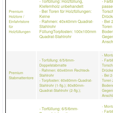
- Torfüllung: Holzfüllung,
- Farb
Kiefernholz unbehandelt
passe
- Bei Toren für Holzfüllungen:
Torsch
Premium
Keine
Drücke
Holztore /
- Rahmen: 40x40mm Quadrat-
- Bei 
Einfahrtstore
Stahlrohr
Toren
für
FüllungTorpfosten: 100x100mm
Boden
Holzfüllungen
Quadrat-Stahlrohr
Gegen
Ansch
- Mont
- Torfüllung: 6/5/6mm-
- Farb
Doppelstabmatte
Torschl
- Rahmen: 60x40mm Rechteck-
Drücke
Premium
Stahlrohr
- Bei 2
Stabmattentore
- Torpfosten: 60x60mm-Quadrat-
Toren 
Stahlrohr (1-flg.); 80x80mm-
Bodenr
Quadrat-Stahlrohr (2-flg.);
Gegen
Anschl
- Mont
- Torfüllung: 6/5/6mm-
- Farb