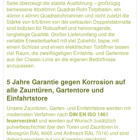
Seite überzeugt die stabile Ausführung – großzügig
bemessene 80x80mm Quadrat-Rohr-Torpfosten, ein
40mm x 40mm Quadratrohrrahmen und nicht zuletzt die
Stärke von 6/5/6mm von der verbauten Doppelstabmatte
sind Indizien für Robustheit und hervorragende,
langlebige Qualität. Großer Lieferumfang und die
variable Erweiterbarkeit mit viel Zubehör, bspw. mit
einem Schloss und einem elektrischen Toröffner lassen
viel Raum, die zweiflügeligen Einfahrts- und Gartentore
aus der Classic-Linie an die eigenen Bedürfnisse
anzupassen.
5 Jahre Garantie gegen Korrosion auf
alle Zauntüren, Gartentore und
Einfahrtstore
Unsere Zauntüren, Garten- und Einfahrtstore werden mit
modernsten Verfahren nach
DIN EN ISO 1461
feuerverzinkt
und werden auf Wunsch zusätzlich
pulverbeschichtet (bei den Toren und Zauntüren in
Moosgrün RAL 6005 und Anthrazit RAL 7016) und sind
daher besonders gut vor Korrosion geschützt.