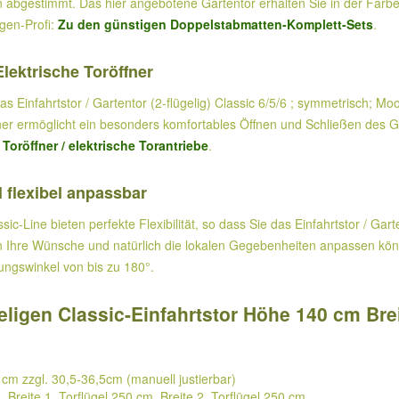
 abgestimmt. Das hier angebotene Gartentor erhalten Sie in der Farb
gen-Profi:
Zu den günstigen Doppelstabmatten-Komplett-Sets
.
Elektrische Toröffner
s Einfahrtstor / Gartentor (2-flügelig) Classic 6/5/6 ; symmetrisch; 
röffner ermöglicht ein besonders komfortables Öffnen und Schließen de
k
Toröffner / elektrische Torantriebe
.
 flexibel anpassbar
ic-Line bieten perfekte Flexibilität, so dass Sie das Einfahrtstor / Gart
hre Wünsche und natürlich die lokalen Gegebenheiten anpassen können
nungswinkel von bis zu 180°.
ligen Classic-Einfahrtstor Höhe 140 cm Bre
 cm zzgl. 30,5-36,5cm (manuell justierbar)
, Breite 1. Torflügel 250 cm, Breite 2. Torflügel 250 cm