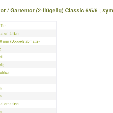
r / Gartentor (2-flügelig) Classic 6/5/6 ; s
-Tor
al erhältlich
/ 6 mm (Doppelstabmatte)
c
ll
elig
trisch
m
m
al erhältlich
m