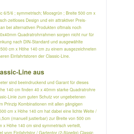
sic 6/5/6 ; symmetrisch; Moosgrün ; Breite 500 cm x
h-zeitloses Design und ein attraktiver Preis-
man bei alternativen Produkten oftmals noch
 40x40mm Quadratrohrrahmen sorgen nicht nur für
rzinkung nach DIN-Standard und ausgewählte
eite 500 cm x Höhe 140 cm zu einem ausgezeichneten
ren Einfahrtstoren der Classic-Line.
lassic-Line aus
meter sind beeindruckend und Garant für dieses
x Höhe 140 cm finden 40 x 40mm starke Quadratrohre
ssic-Linie zum guten Schutz vor ungebetenen
im Prinzip Kombinationen mit allen gängigen
 500 cm x Höhe 140 cm hat dabei eine lichte Weite /
,5cm (manuell justierbar) zur Breite von 500 cm
cm x Höhe 140 cm sind symmetrisch verteilt,
 vom Einfahrtstor / Gartentor (2-flügelig) Classic