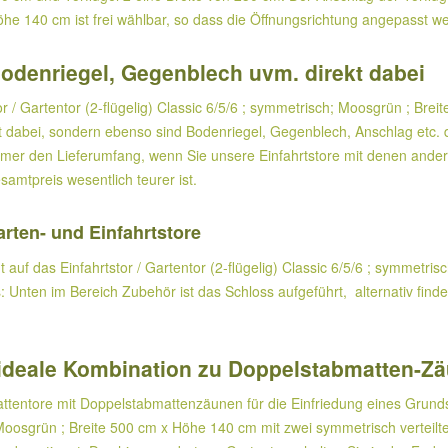
öhe 140 cm ist frei wählbar, so dass die Öffnungsrichtung angepasst w
odenriegel, Gegenblech uvm. direkt dabei
tor / Gartentor (2-flügelig) Classic 6/5/6 ; symmetrisch; Moosgrün ; Br
st dabei, sondern ebenso sind Bodenriegel, Gegenblech, Anschlag etc. d
e immer den Lieferumfang, wenn Sie unsere Einfahrtstore mit denen ander
amtpreis wesentlich teurer ist.
rten- und Einfahrtstore
t auf das Einfahrtstor / Gartentor (2-flügelig) Classic 6/5/6 ; symmetr
Unten im Bereich Zubehör ist das Schloss aufgeführt, alternativ finde
e ideale Kombination zu Doppelstabmatten-Z
tentore mit Doppelstabmattenzäunen für die Einfriedung eines Grunds
 Moosgrün ; Breite 500 cm x Höhe 140 cm mit zwei symmetrisch verteilten 