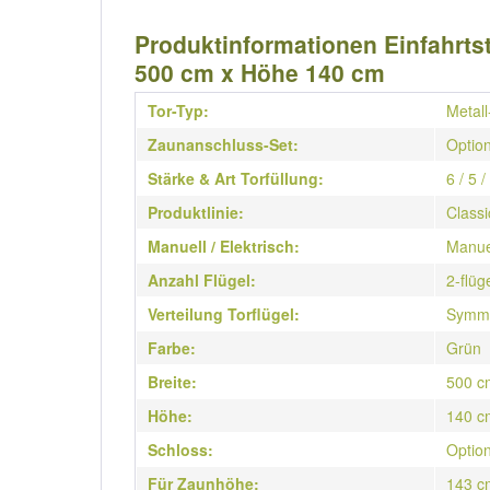
Produktinformationen Einfahrtsto
500 cm x Höhe 140 cm
Tor-Typ:
Metall
Zaunanschluss-Set:
Option
Stärke & Art Torfüllung:
6 / 5 
Produktlinie:
Classi
Manuell / Elektrisch:
Manue
Anzahl Flügel:
2-flüg
Verteilung Torflügel:
Symme
Farbe:
Grün
Breite:
500 c
Höhe:
140 c
Schloss:
Option
Für Zaunhöhe:
143 c