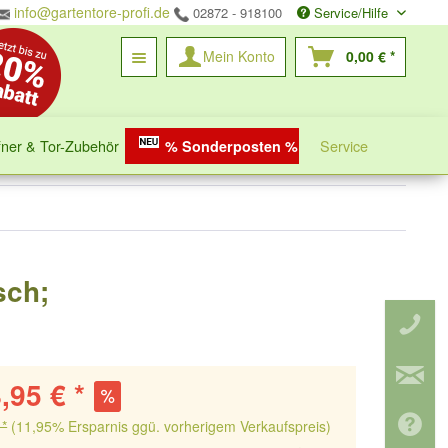
info@gartentore-profi.de
02872 - 918100
Service/Hilfe
Mein Konto
0,00 € *
fner & Tor-Zubehör
Service
% Sonderposten %
sch;
,95 € *
 *
(11,95% Ersparnis ggü. vorherigem Verkaufspreis)