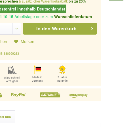
ersprechen
& zusätzlicher Warenkorbrabatt:
bis zu 20%
stenfrei innerhalb Deutschlands!
it
10-15
Arbeitstage oder zum
Wunschlieferdatum
In den
Warenkorb
chen
Merken
251680959263
ber uns