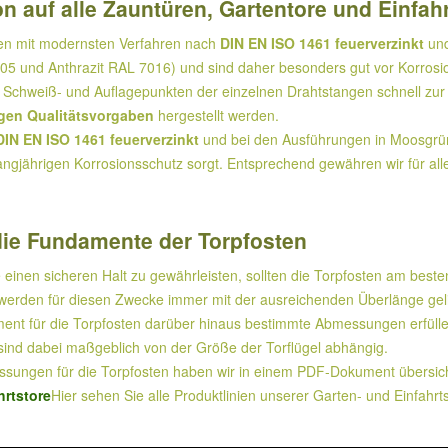
n auf alle Zauntüren, Gartentore und Einfah
den mit modernsten Verfahren nach
DIN EN ISO 1461 feuerverzinkt
und
5 und Anthrazit RAL 7016) und sind daher besonders gut vor Korrosi
Schweiß- und Auflagepunkten der einzelnen Drahtstangen schnell zur 
gen Qualitätsvorgaben
hergestellt werden.
DIN EN ISO 1461 feuerverzinkt
und bei den Ausführungen in Moosgrün 
angjährigen Korrosionsschutz sorgt. Entsprechend gewähren wir für all
ie Fundamente der Torpfosten
 einen sicheren Halt zu gewährleisten, sollten die Torpfosten am beste
erden für diesen Zwecke immer mit der ausreichenden Überlänge geliefe
nt für die Torpfosten darüber hinaus bestimmte Abmessungen erfüllen,
ind dabei maßgeblich von der Größe der Torflügel abhängig.
ungen für die Torpfosten haben wir in einem PDF-Dokument übersicht
rtstore
Hier sehen Sie alle Produktlinien unserer Garten- und Einfahrt