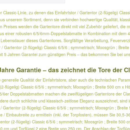
r Classic-Linie, zu denen das Einfahrtstor / Gartentor (2-flügelig) Clas
 unserem Sortiment, denn sie verbinden hochwertige Qualität, klassisc
n Preises werden die Gartentore direkt mit viel Zubehör geliefert, die 
 aus einer robusten 6/5/6mm-Doppelstabmatte in Kombination mit dem
ge Lebensdauer dieses Gartentores. Sorgfältige Verarbeitung, Feuerve
r / Gartentor (2-flügelig) Classic 6/5/6 ; symmetrisch; Moosgrün ; Br
mit 5 Jahren Garantei zum günstigen Preis – das bekommen Sie bei unse
Jahre Garantie – das zeichnet die Tore der C
 generelle Qualität der Einfahrtstore, aber auch die technischen Para
 (2-flügelig) Classic 6/5/6 ; symmetrisch; Moosgrün ; Breite 500 cm 
5/6er Doppelstabmatten machen die zweiflügeligen Gartentore der Cla
ere durch schlichte und klassisch-zeitlose Eleganz auszeichnet, sind 
 Gartentor (2-flügelig) Classic 6/5/6 ; symmetrisch; Moosgrün ; Breite
 Einbaubreite zu ermitteln (inkl. der Torpfosten), müssen Sie 30,5-36
tentor (2-flügelig) Classic 6/5/6 ; symmetrisch; Moosgrün ; Breite 500 
0 cm und Torflügel 2 eine Breite von 250 cm. Der Anschlag der Torflügel