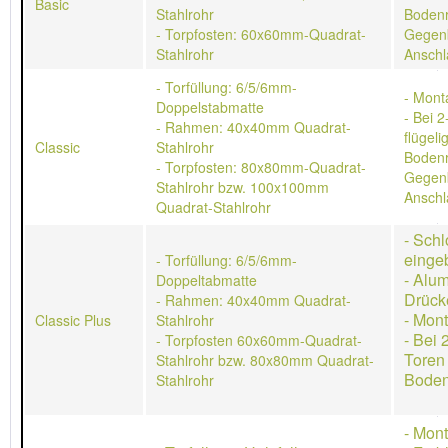
Basic
Stahlrohr
Bodenr
- Torpfosten: 60x60mm-Quadrat-
Gegen
Stahlrohr
Anschl
- Torfüllung: 6/5/6mm-
- Mont
Doppelstabmatte
- Bei 2
- Rahmen: 40x40mm Quadrat-
flügeli
Classic
Stahlrohr
Bodenr
- Torpfosten: 80x80mm-Quadrat-
Gegen
Stahlrohr bzw. 100x100mm
Anschl
Quadrat-Stahlrohr
- Schl
einge
- Torfüllung: 6/5/6mm-
- Alu
Doppeltabmatte
Drück
- Rahmen: 40x40mm Quadrat-
- Mon
Classic Plus
Stahlrohr
- Bei 
- Torpfosten 60x60mm-Quadrat-
Toren
Stahlrohr bzw. 80x80mm Quadrat-
Boden
Stahlrohr
- Mon