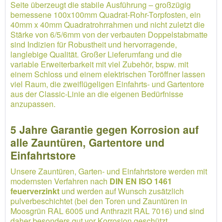
Seite überzeugt die stabile Ausführung – großzügig
bemessene 100x100mm Quadrat-Rohr-Torpfosten, ein
40mm x 40mm Quadratrohrrahmen und nicht zuletzt die
Stärke von 6/5/6mm von der verbauten Doppelstabmatte
sind Indizien für Robustheit und hervorragende,
langlebige Qualität. Großer Lieferumfang und die
variable Erweiterbarkeit mit viel Zubehör, bspw. mit
einem Schloss und einem elektrischen Toröffner lassen
viel Raum, die zweiflügeligen Einfahrts- und Gartentore
aus der Classic-Linie an die eigenen Bedürfnisse
anzupassen.
5 Jahre Garantie gegen Korrosion auf
alle Zauntüren, Gartentore und
Einfahrtstore
Unsere Zauntüren, Garten- und Einfahrtstore werden mit
modernsten Verfahren nach
DIN EN ISO 1461
feuerverzinkt
und werden auf Wunsch zusätzlich
pulverbeschichtet (bei den Toren und Zauntüren in
Moosgrün RAL 6005 und Anthrazit RAL 7016) und sind
daher besonders gut vor Korrosion geschützt.