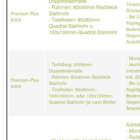
Doppelstabmatte
Torschl
- Rahmen: 60x40mm Rechteck-
Drücke
Stahlrohr
Premium Plus
- Bei 2
- Torpfosten: 80x80mm-
6/5/6
flügeli
Quadrat-Stahlrohr o.
Bodenr
100x100mm-Quadrat-Stahlrohr
Gegen
Anschl
- Mont
- Torfüllung: 8/6/8mm-
- Hoch
Doppelstabmatte
Indust
- Rahmen: 60x40mm Rechteck-
inkl. D
Premium-Plus
Stahlrohr
- Bei 2
8/6/8
- Torpfosten: 80x80mm-,
flügeli
100x100mm- oder 120x120mm-
Bodenr
Quadrat-Stahlrohr (je nach Breite)
Gegen
Anschl
Schie
- Mon
- Rol