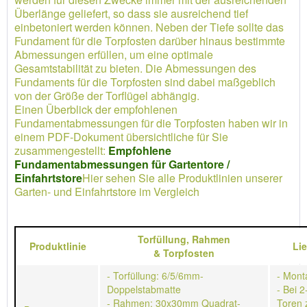
Überlänge geliefert, so dass sie ausreichend tief
einbetoniert werden können. Neben der Tiefe sollte das
Fundament für die Torpfosten darüber hinaus bestimmte
Abmessungen erfüllen, um eine optimale
Gesamtstabilität zu bieten. Die Abmessungen des
Fundaments für die Torpfosten sind dabei maßgeblich
von der Größe der Torflügel abhängig.
Einen Überblick der empfohlenen
Fundamentabmessungen für die Torpfosten haben wir in
einem PDF-Dokument übersichtliche für Sie
zusammengestellt:
Empfohlene
Fundamentabmessungen für Gartentore /
Einfahrtstore
Hier sehen Sie alle Produktlinien unserer
Garten- und Einfahrtstore im Vergleich
Torfüllung,
Rahmen
Produktlinie
Li
&
Torpfosten
- Torfüllung: 6/5/6mm-
- Mont
Doppelstabmatte
- Bei 2
- Rahmen: 30x30mm Quadrat-
Toren 