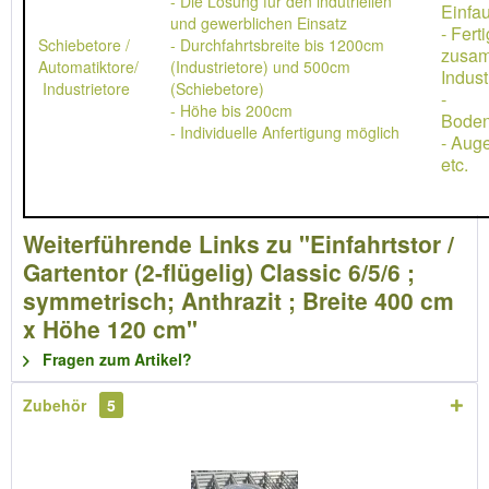
- Die Lösung für den indutriellen
Einfau
und gewerblichen Einsatz
- Ferti
Schiebetore /
- Durchfahrtsbreite bis 1200cm
zusa
Automatiktore/
(Industrietore) und 500cm
Indust
Industrietore
(Schiebetore)
-
- Höhe bis 200cm
Boden
- Individuelle Anfertigung möglich
- Aug
etc.
Weiterführende Links zu "Einfahrtstor /
Gartentor (2-flügelig) Classic 6/5/6 ;
symmetrisch; Anthrazit ; Breite 400 cm
x Höhe 120 cm"
Fragen zum Artikel?
Zubehör
5