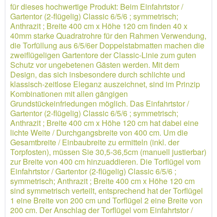
für dieses hochwertige Produkt: Beim Einfahrtstor /
Gartentor (2-flügelig) Classic 6/5/6 ; symmetrisch;
Anthrazit ; Breite 400 cm x Höhe 120 cm finden 40 x
40mm starke Quadratrohre für den Rahmen Verwendung,
die Torfüllung aus 6/5/6er Doppelstabmatten machen die
zweiflügeligen Gartentore der Classic-Linie zum guten
Schutz vor ungebetenen Gästen werden. Mit dem
Design, das sich insbesondere durch schlichte und
klassisch-zeitlose Eleganz auszeichnet, sind im Prinzip
Kombinationen mit allen gängigen
Grundstückeinfriedungen möglich. Das Einfahrtstor /
Gartentor (2-flügelig) Classic 6/5/6 ; symmetrisch;
Anthrazit ; Breite 400 cm x Höhe 120 cm hat dabei eine
lichte Weite / Durchgangsbreite von 400 cm. Um die
Gesamtbreite / Einbaubreite zu ermitteln (inkl. der
Torpfosten), müssen Sie 30,5-36,5cm (manuell justierbar)
zur Breite von 400 cm hinzuaddieren. Die Torflügel vom
Einfahrtstor / Gartentor (2-flügelig) Classic 6/5/6 ;
symmetrisch; Anthrazit ; Breite 400 cm x Höhe 120 cm
sind symmetrisch verteilt, entsprechend hat der Torflügel
1 eine Breite von 200 cm und Torflügel 2 eine Breite von
200 cm. Der Anschlag der Torflügel vom Einfahrtstor /