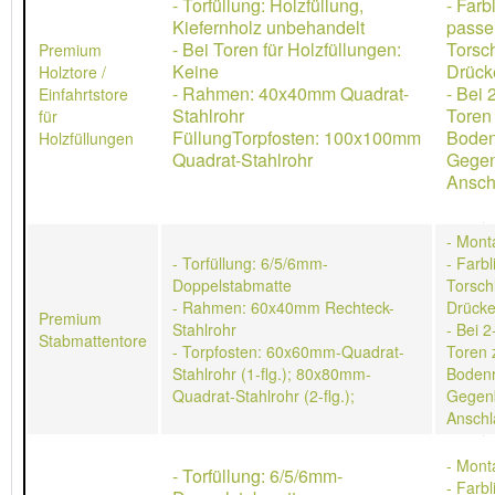
- Torfüllung: Holzfüllung,
- Farb
Kiefernholz unbehandelt
passe
- Bei Toren für Holzfüllungen:
Torsch
Premium
Keine
Drücke
Holztore /
- Rahmen: 40x40mm Quadrat-
- Bei 
Einfahrtstore
Stahlrohr
Toren
für
FüllungTorpfosten: 100x100mm
Boden
Holzfüllungen
Quadrat-Stahlrohr
Gegen
Ansch
- Mont
- Torfüllung: 6/5/6mm-
- Farb
Doppelstabmatte
Torschl
- Rahmen: 60x40mm Rechteck-
Drücke
Premium
Stahlrohr
- Bei 2
Stabmattentore
- Torpfosten: 60x60mm-Quadrat-
Toren 
Stahlrohr (1-flg.); 80x80mm-
Bodenr
Quadrat-Stahlrohr (2-flg.);
Gegen
Anschl
- Mont
- Torfüllung: 6/5/6mm-
- Farb