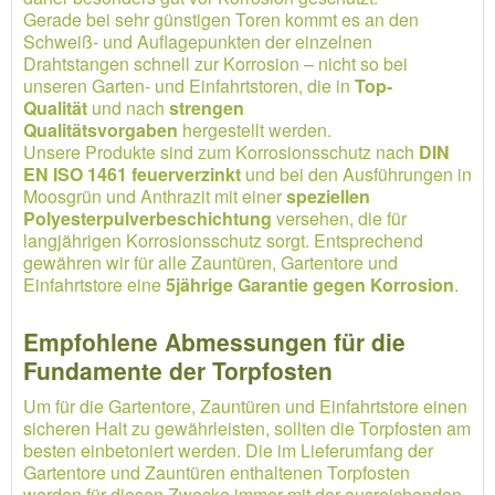
Gerade bei sehr günstigen Toren kommt es an den
Schweiß- und Auflagepunkten der einzelnen
Drahtstangen schnell zur Korrosion – nicht so bei
unseren Garten- und Einfahrtstoren, die in
Top-
Qualität
und nach
strengen
Qualitätsvorgaben
hergestellt werden.
Unsere Produkte sind zum Korrosionsschutz nach
DIN
EN ISO 1461 feuerverzinkt
und bei den Ausführungen in
Moosgrün und Anthrazit mit einer
speziellen
Polyesterpulverbeschichtung
versehen, die für
langjährigen Korrosionsschutz sorgt. Entsprechend
gewähren wir für alle Zauntüren, Gartentore und
Einfahrtstore eine
5jährige Garantie gegen Korrosion
.
Empfohlene Abmessungen für die
Fundamente der Torpfosten
Um für die Gartentore, Zauntüren und Einfahrtstore einen
sicheren Halt zu gewährleisten, sollten die Torpfosten am
besten einbetoniert werden. Die im Lieferumfang der
Gartentore und Zauntüren enthaltenen Torpfosten
werden für diesen Zwecke immer mit der ausreichenden