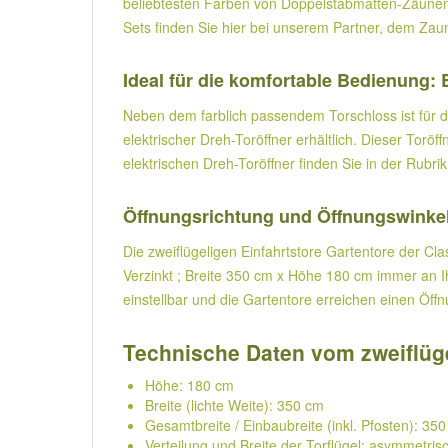
beliebtesten Farben von Doppelstabmatten-Zäunen 
Sets finden Sie hier bei unserem Partner, dem Zau
Ideal für die komfortable Bedienung: 
Neben dem farblich passendem Torschloss ist für da
elektrischer Dreh-Toröffner erhältlich. Dieser To
elektrischen Dreh-Toröffner finden Sie in der Rubri
Öffnungsrichtung und Öffnungswinkel
Die zweiflügeligen Einfahrtstore Gartentore der Class
Verzinkt ; Breite 350 cm x Höhe 180 cm immer an I
einstellbar und die Gartentore erreichen einen Öff
Technische Daten vom zweiflüge
Höhe: 180 cm
Breite (lichte Weite): 350 cm
Gesamtbreite / Einbaubreite (inkl. Pfosten): 350
Verteilung und Breite der Torflügel: asymmetrisc