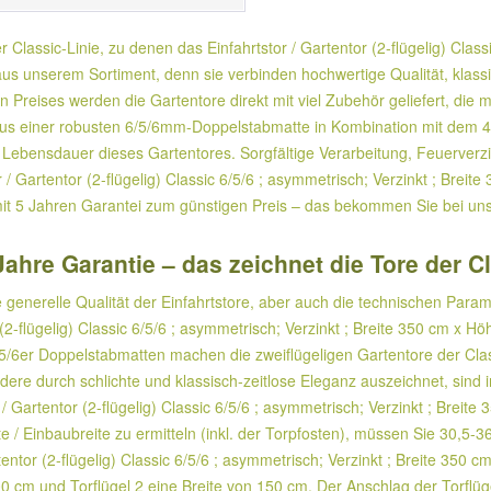
 Classic-Linie, zu denen das Einfahrtstor / Gartentor (2-flügelig) Class
 unserem Sortiment, denn sie verbinden hochwertige Qualität, klassisc
n Preises werden die Gartentore direkt mit viel Zubehör geliefert, die 
 aus einer robusten 6/5/6mm-Doppelstabmatte in Kombination mit dem
ge Lebensdauer dieses Gartentores. Sorgfältige Verarbeitung, Feuerve
 / Gartentor (2-flügelig) Classic 6/5/6 ; asymmetrisch; Verzinkt ; Br
mit 5 Jahren Garantei zum günstigen Preis – das bekommen Sie bei unse
Jahre Garantie – das zeichnet die Tore der C
 generelle Qualität der Einfahrtstore, aber auch die technischen Para
 (2-flügelig) Classic 6/5/6 ; asymmetrisch; Verzinkt ; Breite 350 cm x
5/6er Doppelstabmatten machen die zweiflügeligen Gartentore der Cla
ere durch schlichte und klassisch-zeitlose Eleganz auszeichnet, sind 
 Gartentor (2-flügelig) Classic 6/5/6 ; asymmetrisch; Verzinkt ; Breite
 Einbaubreite zu ermitteln (inkl. der Torpfosten), müssen Sie 30,5-36
tentor (2-flügelig) Classic 6/5/6 ; asymmetrisch; Verzinkt ; Breite 350 
0 cm und Torflügel 2 eine Breite von 150 cm. Der Anschlag der Torflügel