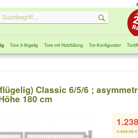
Tore 3-flügelig
Tore mit Holzfüllung
Tor-Konfigurator
Toröf
ig
-flügelig) Classic 6/5/6 ; asymmet
x Höhe 180 cm
1.238
1.404,95 €