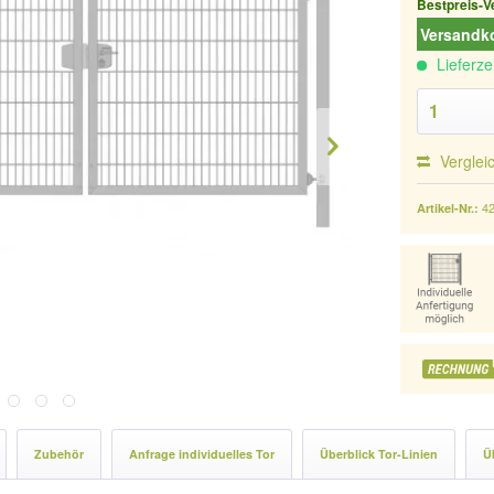
Bestpreis-V
Versandko
Lieferze
Verglei
4
Artikel-Nr.:
Zubehör
Anfrage individuelles Tor
Überblick Tor-Linien
Ü