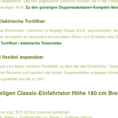
abgestimmt. Das hier angebotene Gartentor erhalten Sie in der Farbe
nanlagen-Profi:
Zu den günstigen Doppelstabmatten-Komplett-Set
Elektrische Toröffner
s Einfahrtstor / Gartentor (2-flügelig) Classic 6/5/6 ; asymmetrisch; V
röffner ermöglicht ein besonders komfortables Öffnen und Schließen de
k
Toröffner / elektrische Torantriebe
.
 flexibel anpassbar
ic-Line bieten perfekte Flexibilität, so dass Sie das Einfahrtstor / Gart
hre Wünsche und natürlich die lokalen Gegebenheiten anpassen können: 
nungswinkel von bis zu 180°.
ligen Classic-Einfahrtstor Höhe 180 cm Brei
 cm zzgl. 30,5-36,5cm (manuell justierbar)
h, Breite 1. Torflügel 200 cm, Breite 2. Torflügel 150 cm