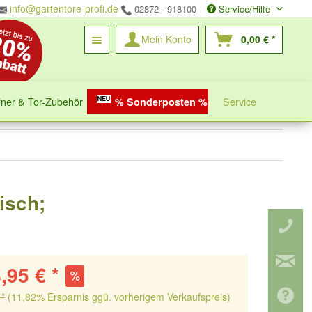
info@gartentore-profi.de
02872 - 918100
Service/Hilfe
Mein Konto
0,00 € *
fner & Tor-Zubehör
Service
% Sonderposten %
risch;
,95 € *
 *
(11,82% Ersparnis ggü. vorherigem Verkaufspreis)