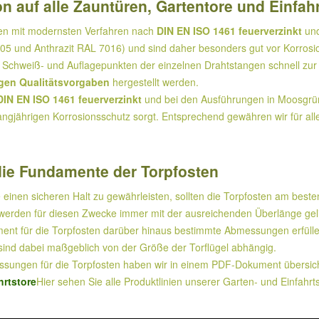
n auf alle Zauntüren, Gartentore und Einfah
den mit modernsten Verfahren nach
DIN EN ISO 1461 feuerverzinkt
und
5 und Anthrazit RAL 7016) und sind daher besonders gut vor Korrosi
Schweiß- und Auflagepunkten der einzelnen Drahtstangen schnell zur 
gen Qualitätsvorgaben
hergestellt werden.
DIN EN ISO 1461 feuerverzinkt
und bei den Ausführungen in Moosgrün 
angjährigen Korrosionsschutz sorgt. Entsprechend gewähren wir für all
ie Fundamente der Torpfosten
 einen sicheren Halt zu gewährleisten, sollten die Torpfosten am beste
erden für diesen Zwecke immer mit der ausreichenden Überlänge geliefe
nt für die Torpfosten darüber hinaus bestimmte Abmessungen erfüllen,
ind dabei maßgeblich von der Größe der Torflügel abhängig.
ungen für die Torpfosten haben wir in einem PDF-Dokument übersicht
rtstore
Hier sehen Sie alle Produktlinien unserer Garten- und Einfahrt