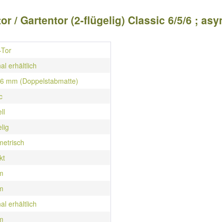
r / Gartentor (2-flügelig) Classic 6/5/6 ; as
-Tor
al erhältlich
/ 6 mm (Doppelstabmatte)
c
ll
elig
etrisch
kt
m
m
al erhältlich
m