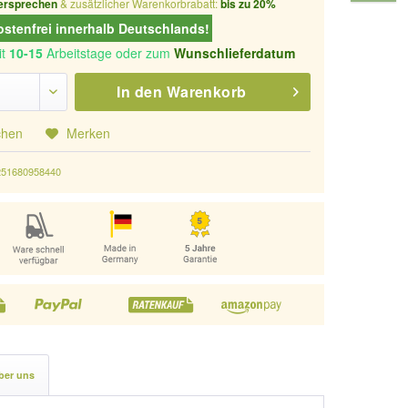
ersprechen
& zusätzlicher Warenkorbrabatt:
bis zu 20%
stenfrei innerhalb Deutschlands!
it
10-15
Arbeitstage oder zum
Wunschlieferdatum
In den
Warenkorb
chen
Merken
251680958440
ber uns