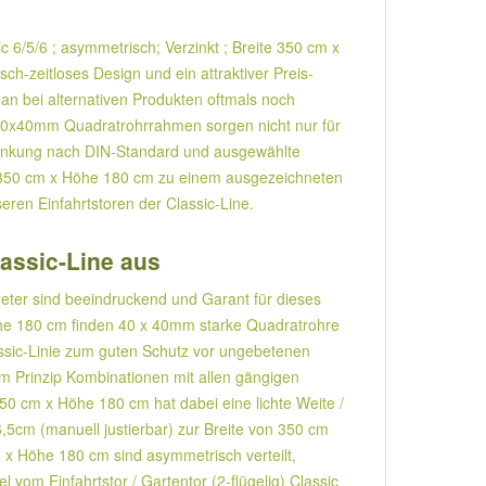
ic 6/5/6 ; asymmetrisch; Verzinkt ; Breite 350 cm x
h-zeitloses Design und ein attraktiver Preis-
man bei alternativen Produkten oftmals noch
 40x40mm Quadratrohrrahmen sorgen nicht nur für
rzinkung nach DIN-Standard und ausgewählte
eite 350 cm x Höhe 180 cm zu einem ausgezeichneten
ren Einfahrtstoren der Classic-Line.
lassic-Line aus
meter sind beeindruckend und Garant für dieses
 Höhe 180 cm finden 40 x 40mm starke Quadratrohre
ssic-Linie zum guten Schutz vor ungebetenen
im Prinzip Kombinationen mit allen gängigen
 350 cm x Höhe 180 cm hat dabei eine lichte Weite /
,5cm (manuell justierbar) zur Breite von 350 cm
cm x Höhe 180 cm sind asymmetrisch verteilt,
 vom Einfahrtstor / Gartentor (2-flügelig) Classic