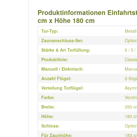
Produktinformationen Einfahrtsto
cm x Höhe 180 cm
Tor-Typ:
Metall
Zaunanschluss-Set:
Option
Stärke & Art Torfüllung:
6 / 5 
Produktlinie:
Classi
Manuell / Elektrisch:
Manue
Anzahl Flügel:
2-flüg
Verteilung Torflügel:
Asymm
Farbe:
Verzin
Breite:
350 c
Höhe:
180 c
Schloss:
Option
Für Zaunhöhe:
183 c