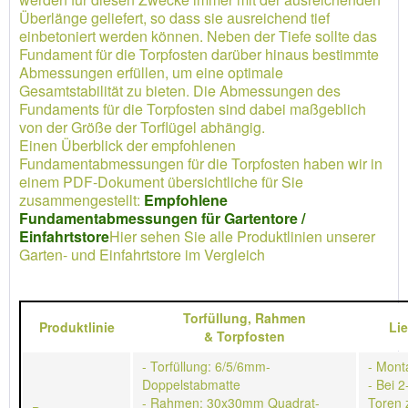
Überlänge geliefert, so dass sie ausreichend tief
einbetoniert werden können. Neben der Tiefe sollte das
Fundament für die Torpfosten darüber hinaus bestimmte
Abmessungen erfüllen, um eine optimale
Gesamtstabilität zu bieten. Die Abmessungen des
Fundaments für die Torpfosten sind dabei maßgeblich
von der Größe der Torflügel abhängig.
Einen Überblick der empfohlenen
Fundamentabmessungen für die Torpfosten haben wir in
einem PDF-Dokument übersichtliche für Sie
zusammengestellt:
Empfohlene
Fundamentabmessungen für Gartentore /
Einfahrtstore
Hier sehen Sie alle Produktlinien unserer
Garten- und Einfahrtstore im Vergleich
Torfüllung,
Rahmen
Produktlinie
Li
&
Torpfosten
- Torfüllung: 6/5/6mm-
- Mont
Doppelstabmatte
- Bei 2
- Rahmen: 30x30mm Quadrat-
Toren 