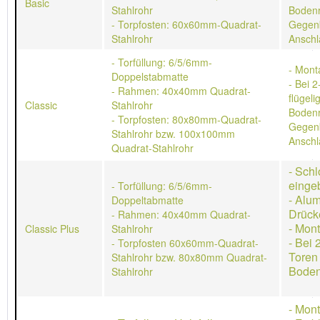
Basic
Stahlrohr
Bodenr
- Torpfosten: 60x60mm-Quadrat-
Gegen
Stahlrohr
Anschl
- Torfüllung: 6/5/6mm-
- Mont
Doppelstabmatte
- Bei 2
- Rahmen: 40x40mm Quadrat-
flügeli
Classic
Stahlrohr
Bodenr
- Torpfosten: 80x80mm-Quadrat-
Gegen
Stahlrohr bzw. 100x100mm
Anschl
Quadrat-Stahlrohr
- Schl
einge
- Torfüllung: 6/5/6mm-
- Alu
Doppeltabmatte
Drück
- Rahmen: 40x40mm Quadrat-
- Mon
Classic Plus
Stahlrohr
- Bei 
- Torpfosten 60x60mm-Quadrat-
Toren
Stahlrohr bzw. 80x80mm Quadrat-
Boden
Stahlrohr
- Mon