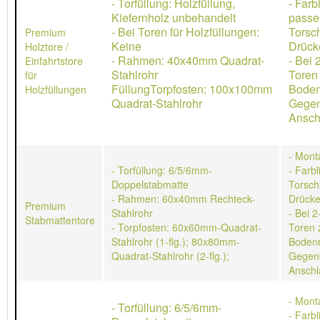
- Torfüllung: Holzfüllung,
- Farb
Kiefernholz unbehandelt
passe
- Bei Toren für Holzfüllungen:
Torsch
Premium
Keine
Drücke
Holztore /
- Rahmen: 40x40mm Quadrat-
- Bei 
Einfahrtstore
Stahlrohr
Toren
für
FüllungTorpfosten: 100x100mm
Boden
Holzfüllungen
Quadrat-Stahlrohr
Gegen
Ansch
- Mont
- Torfüllung: 6/5/6mm-
- Farb
Doppelstabmatte
Torschl
- Rahmen: 60x40mm Rechteck-
Drücke
Premium
Stahlrohr
- Bei 2
Stabmattentore
- Torpfosten: 60x60mm-Quadrat-
Toren 
Stahlrohr (1-flg.); 80x80mm-
Bodenr
Quadrat-Stahlrohr (2-flg.);
Gegen
Anschl
- Mont
- Torfüllung: 6/5/6mm-
- Farb