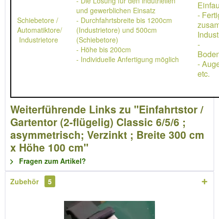
- Die Lösung für den indutriellen
Einfau
und gewerblichen Einsatz
- Ferti
Schiebetore /
- Durchfahrtsbreite bis 1200cm
zusa
Automatiktore/
(Industrietore) und 500cm
Indust
Industrietore
(Schiebetore)
-
- Höhe bis 200cm
Boden
- Individuelle Anfertigung möglich
- Aug
etc.
Weiterführende Links zu "Einfahrtstor /
Gartentor (2-flügelig) Classic 6/5/6 ;
asymmetrisch; Verzinkt ; Breite 300 cm
x Höhe 100 cm"
Fragen zum Artikel?
Zubehör
5