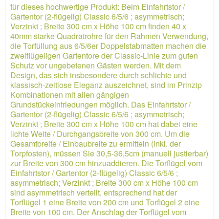
für dieses hochwertige Produkt: Beim Einfahrtstor /
Gartentor (2-flügelig) Classic 6/5/6 ; asymmetrisch;
Verzinkt ; Breite 300 cm x Höhe 100 cm finden 40 x
40mm starke Quadratrohre für den Rahmen Verwendung,
die Torfüllung aus 6/5/6er Doppelstabmatten machen die
zweiflügeligen Gartentore der Classic-Linie zum guten
Schutz vor ungebetenen Gästen werden. Mit dem
Design, das sich insbesondere durch schlichte und
klassisch-zeitlose Eleganz auszeichnet, sind im Prinzip
Kombinationen mit allen gängigen
Grundstückeinfriedungen möglich. Das Einfahrtstor /
Gartentor (2-flügelig) Classic 6/5/6 ; asymmetrisch;
Verzinkt ; Breite 300 cm x Höhe 100 cm hat dabei eine
lichte Weite / Durchgangsbreite von 300 cm. Um die
Gesamtbreite / Einbaubreite zu ermitteln (inkl. der
Torpfosten), müssen Sie 30,5-36,5cm (manuell justierbar)
zur Breite von 300 cm hinzuaddieren. Die Torflügel vom
Einfahrtstor / Gartentor (2-flügelig) Classic 6/5/6 ;
asymmetrisch; Verzinkt ; Breite 300 cm x Höhe 100 cm
sind asymmetrisch verteilt, entsprechend hat der
Torflügel 1 eine Breite von 200 cm und Torflügel 2 eine
Breite von 100 cm. Der Anschlag der Torflügel vom