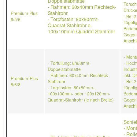
Doppelstabmatte
Torschl
- Rahmen: 60x40mm Rechteck-
Drücke
Stahlrohr
Premium Plus
- Bei 2
- Torpfosten: 80x80mm-
6/5/6
flügeli
Quadrat-Stahlrohr o.
Bodenr
100x100mm-Quadrat-Stahlrohr
Gegen
Anschl
- Mont
- Torfüllung: 8/6/8mm-
- Hoch
Doppelstabmatte
Indust
- Rahmen: 60x40mm Rechteck-
inkl. D
Premium-Plus
Stahlrohr
- Bei 2
8/6/8
- Torpfosten: 80x80mm-,
flügeli
100x100mm- oder 120x120mm-
Bodenr
Quadrat-Stahlrohr (je nach Breite)
Gegen
Anschl
Schie
- Mon
- Rol