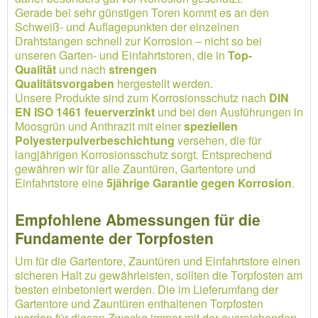
Gerade bei sehr günstigen Toren kommt es an den
Schweiß- und Auflagepunkten der einzelnen
Drahtstangen schnell zur Korrosion – nicht so bei
unseren Garten- und Einfahrtstoren, die in
Top-
Qualität
und nach
strengen
Qualitätsvorgaben
hergestellt werden.
Unsere Produkte sind zum Korrosionsschutz nach
DIN
EN ISO 1461 feuerverzinkt
und bei den Ausführungen in
Moosgrün und Anthrazit mit einer
speziellen
Polyesterpulverbeschichtung
versehen, die für
langjährigen Korrosionsschutz sorgt. Entsprechend
gewähren wir für alle Zauntüren, Gartentore und
Einfahrtstore eine
5jährige Garantie gegen Korrosion
.
Empfohlene Abmessungen für die
Fundamente der Torpfosten
Um für die Gartentore, Zauntüren und Einfahrtstore einen
sicheren Halt zu gewährleisten, sollten die Torpfosten am
besten einbetoniert werden. Die im Lieferumfang der
Gartentore und Zauntüren enthaltenen Torpfosten
werden für diesen Zwecke immer mit der ausreichenden