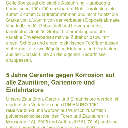
Seite überzeugt die stabile Ausführung – großzügig
bemessene 100x100mm Quadrat-Rohr-Torpfosten, ein
40mm x 40mm Quadratrohrrahmen und nicht zuletzt die
Stärke von 6/5/6mm von der verbauten Doppelstabmatte
sind Indizien für Robustheit und hervorragende,
langlebige Qualität. Großer Lieferumfang und die
variable Erweiterbarkeit mit viel Zubehör, bspw. mit
einem Schloss und einem elektrischen Toröffner lassen
viel Raum, die zweiflügeligen Einfahrts- und Gartentore
aus der Classic-Linie an die eigenen Bedürfnisse
anzupassen.
5 Jahre Garantie gegen Korrosion auf
alle Zauntüren, Gartentore und
Einfahrtstore
Unsere Zauntüren, Garten- und Einfahrtstore werden mit
modernsten Verfahren nach
DIN EN ISO 1461
feuerverzinkt
und werden auf Wunsch zusätzlich
pulverbeschichtet (bei den Toren und Zauntüren in
Moosgrün RAL 6005 und Anthrazit RAL 7016) und sind
daher besonders gut vor Korrosion geschützt.