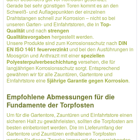
Gerade bei sehr günstigen Toren kommt es an den
Schweiß- und Auflagepunkten der einzelnen
Drahtstangen schnell zur Korrosion – nicht so bei
unseren Garten- und Einfahrtstoren, die in
Top-
Qualität
und nach
strengen
Qualitätsvorgaben
hergestellt werden.
Unsere Produkte sind zum Korrosionsschutz nach
DIN
EN ISO 1461 feuerverzinkt
und bei den Ausführungen in
Moosgrün und Anthrazit mit einer
speziellen
Polyesterpulverbeschichtung
versehen, die für
langjährigen Korrosionsschutz sorgt. Entsprechend
gewähren wir für alle Zauntüren, Gartentore und
Einfahrtstore eine
5jährige Garantie gegen Korrosion
.
Empfohlene Abmessungen für die
Fundamente der Torpfosten
Um für die Gartentore, Zauntüren und Einfahrtstore einen
sicheren Halt zu gewährleisten, sollten die Torpfosten am
besten einbetoniert werden. Die im Lieferumfang der
Gartentore und Zauntüren enthaltenen Torpfosten
werden für diesen Zwecke immer mit der ausreichenden