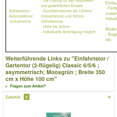
- Die Lösung für den indutriellen
Einfau
und gewerblichen Einsatz
- Ferti
Schiebetore /
- Durchfahrtsbreite bis 1200cm
zusa
Automatiktore/
(Industrietore) und 500cm
Indust
Industrietore
(Schiebetore)
-
- Höhe bis 200cm
Boden
- Individuelle Anfertigung möglich
- Aug
etc.
Weiterführende Links zu "Einfahrtstor /
Gartentor (2-flügelig) Classic 6/5/6 ;
asymmetrisch; Moosgrün ; Breite 350
cm x Höhe 100 cm"
Fragen zum Artikel?
Zubehör
5