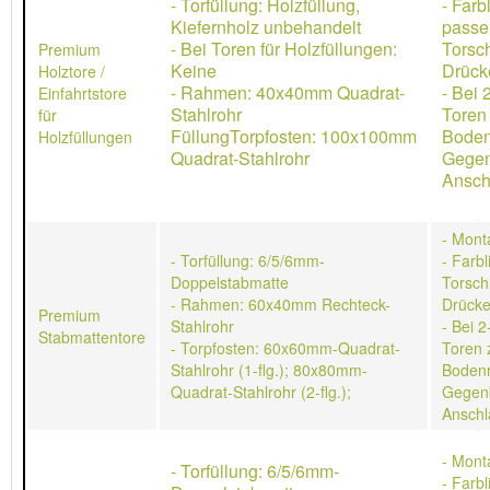
- Torfüllung: Holzfüllung,
- Farb
Kiefernholz unbehandelt
passe
- Bei Toren für Holzfüllungen:
Torsch
Premium
Keine
Drücke
Holztore /
- Rahmen: 40x40mm Quadrat-
- Bei 
Einfahrtstore
Stahlrohr
Toren
für
FüllungTorpfosten: 100x100mm
Boden
Holzfüllungen
Quadrat-Stahlrohr
Gegen
Ansch
- Mont
- Torfüllung: 6/5/6mm-
- Farb
Doppelstabmatte
Torschl
- Rahmen: 60x40mm Rechteck-
Drücke
Premium
Stahlrohr
- Bei 2
Stabmattentore
- Torpfosten: 60x60mm-Quadrat-
Toren 
Stahlrohr (1-flg.); 80x80mm-
Bodenr
Quadrat-Stahlrohr (2-flg.);
Gegen
Anschl
- Mont
- Torfüllung: 6/5/6mm-
- Farb