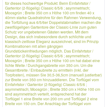
für dieses hochwertige Produkt: Beim Einfahrtstor /
Gartentor (2-flügelig) Classic 6/5/6 ; asymmetrisch;
Moosgrün ; Breite 350 cm x Höhe 100 cm finden 40 x
40mm starke Quadratrohre für den Rahmen Verwendung,
die Torfüllung aus 6/5/6er Doppelstabmatten machen die
zweiflügeligen Gartentore der Classic-Linie zum guten
Schutz vor ungebetenen Gästen werden. Mit dem
Design, das sich insbesondere durch schlichte und
klassisch-zeitlose Eleganz auszeichnet, sind im Prinzip
Kombinationen mit allen gängigen
Grundstückeinfriedungen möglich. Das Einfahrtstor /
Gartentor (2-flügelig) Classic 6/5/6 ; asymmetrisch;
Moosgrün ; Breite 350 cm x Höhe 100 cm hat dabei eine
lichte Weite / Durchgangsbreite von 350 cm. Um die
Gesamtbreite / Einbaubreite zu ermitteln (inkl. der
Torpfosten), müssen Sie 30,5-36,5cm (manuell justierbar)
zur Breite von 350 cm hinzuaddieren. Die Torflügel vom
Einfahrtstor / Gartentor (2-flügelig) Classic 6/5/6 ;
asymmetrisch; Moosgrün ; Breite 350 cm x Höhe 100 cm
sind asymmetrisch verteilt, entsprechend hat der
Torflügel 1 eine Breite von 200 cm und Torflügel 2 eine
Breite von 150 cm. Der Anschlag der Torflügel vom