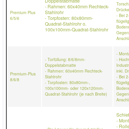
Doppelstabmatte
Torschl
- Rahmen: 60x40mm Rechteck-
Drücke
Stahlrohr
Premium Plus
- Bei 2
- Torpfosten: 80x80mm-
6/5/6
flügeli
Quadrat-Stahlrohr o.
Bodenr
100x100mm-Quadrat-Stahlrohr
Gegen
Anschl
- Mont
- Torfüllung: 8/6/8mm-
- Hoch
Doppelstabmatte
Indust
- Rahmen: 60x40mm Rechteck-
inkl. D
Premium-Plus
Stahlrohr
- Bei 2
8/6/8
- Torpfosten: 80x80mm-,
flügeli
100x100mm- oder 120x120mm-
Bodenr
Quadrat-Stahlrohr (je nach Breite)
Gegen
Anschl
Schie
- Mon
- Rol