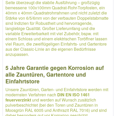
Seite überzeugt die stabile Ausführung – großzügig
bemessene 100x100mm Quadrat-Rohr-Torpfosten, ein
40mm x 40mm Quadratrohrrahmen und nicht zuletzt die
Stärke von 6/5/6mm von der verbauten Doppelstabmatte
sind Indizien für Robustheit und hervorragende,
langlebige Qualität. Großer Lieferumfang und die
variable Erweiterbarkeit mit viel Zubehör, bspw. mit
einem Schloss und einem elektrischen Toröffner lassen
viel Raum, die zweiflügeligen Einfahrts- und Gartentore
aus der Classic-Linie an die eigenen Bedürfnisse
anzupassen.
5 Jahre Garantie gegen Korrosion auf
alle Zauntüren, Gartentore und
Einfahrtstore
Unsere Zauntüren, Garten- und Einfahrtstore werden mit
modernsten Verfahren nach
DIN EN ISO 1461
feuerverzinkt
und werden auf Wunsch zusätzlich
pulverbeschichtet (bei den Toren und Zauntüren in
Moosgrün RAL 6005 und Anthrazit RAL 7016) und sind
daher besonders gut vor Korrosion geschützt.