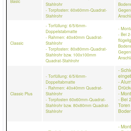
Basic
Stahlrohr
Bodenr
- Torpfosten: 60x60mm-Quadrat-
Gegen
Stahlrohr
Anschl
- Torfüllung: 6/5/6mm-
- Mont
Doppelstabmatte
- Bei 2
- Rahmen: 40x40mm Quadrat-
flügeli
Classic
Stahlrohr
Bodenr
- Torpfosten: 80x80mm-Quadrat-
Gegen
Stahlrohr bzw. 100x100mm
Anschl
Quadrat-Stahlrohr
- Schl
einge
- Torfüllung: 6/5/6mm-
- Alu
Doppeltabmatte
Drück
- Rahmen: 40x40mm Quadrat-
- Mon
Classic Plus
Stahlrohr
- Bei 
- Torpfosten 60x60mm-Quadrat-
Toren
Stahlrohr bzw. 80x80mm Quadrat-
Boden
Stahlrohr
- Mon