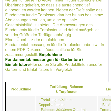
Überlänge geliefert, so dass sie ausreichend tief
einbetoniert werden können. Neben der Tiefe sollte das
Fundament für die Torpfosten darüber hinaus bestimmte
Abmessungen erfüllen, um eine optimale
Gesamtstabilität zu bieten. Die Abmessungen des
Fundaments für die Torpfosten sind dabei maßgeblich
von der Größe der Torflügel abhängig.
Einen Überblick der empfohlenen
Fundamentabmessungen für die Torpfosten haben wir in
einem PDF-Dokument übersichtliche für Sie
zusammengestellt:
Empfohlene
Fundamentabmessungen für Gartentore /
Einfahrtstore
Hier sehen Sie alle Produktlinien unserer
Garten- und Einfahrtstore im Vergleich
Torfüllung,
Rahmen
Produktlinie
Li
&
Torpfosten
- Torfüllung: 6/5/6mm-
- Mont
Doppelstabmatte
- Bei 2
- Rahmen: 30x30mm Quadrat-
Toren 