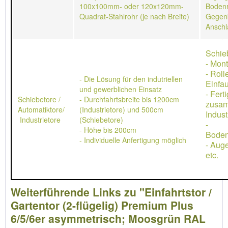
100x100mm- oder 120x120mm-
Bodenr
Quadrat-Stahlrohr (je nach Breite)
Gegen
Anschl
Schie
- Mon
- Rol
- Die Lösung für den indutriellen
Einfau
und gewerblichen Einsatz
- Ferti
Schiebetore /
- Durchfahrtsbreite bis 1200cm
zusa
Automatiktore/
(Industrietore) und 500cm
Indust
Industrietore
(Schiebetore)
-
- Höhe bis 200cm
Boden
- Individuelle Anfertigung möglich
- Aug
etc.
Weiterführende Links zu "Einfahrtstor /
Gartentor (2-flügelig) Premium Plus
6/5/6er asymmetrisch; Moosgrün RAL