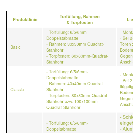
Torfüllung,
Rahmen
Produktlinie
Li
&
Torpfosten
- Torfüllung: 6/5/6mm-
- Mont
Doppelstabmatte
- Bei 2
- Rahmen: 30x30mm Quadrat-
Toren 
Basic
Stahlrohr
Bodenr
- Torpfosten: 60x60mm-Quadrat-
Gegen
Stahlrohr
Anschl
- Torfüllung: 6/5/6mm-
- Mont
Doppelstabmatte
- Bei 2
- Rahmen: 40x40mm Quadrat-
flügeli
Classic
Stahlrohr
Bodenr
- Torpfosten: 80x80mm-Quadrat-
Gegen
Stahlrohr bzw. 100x100mm
Anschl
Quadrat-Stahlrohr
- Schl
einge
- Torfüllung: 6/5/6mm-
- Alu
Doppeltabmatte