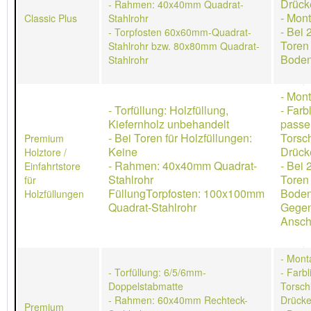
Drück
- Rahmen: 40x40mm Quadrat-
- Mon
Classic Plus
Stahlrohr
- Bei 
- Torpfosten 60x60mm-Quadrat-
Toren
Stahlrohr bzw. 80x80mm Quadrat-
Boden
Stahlrohr
- Mon
- Torfüllung: Holzfüllung,
- Farb
Kiefernholz unbehandelt
passe
- Bei Toren für Holzfüllungen:
Torsch
Premium
Keine
Drücke
Holztore /
- Rahmen: 40x40mm Quadrat-
- Bei 
Einfahrtstore
Stahlrohr
Toren
für
FüllungTorpfosten: 100x100mm
Boden
Holzfüllungen
Quadrat-Stahlrohr
Gegen
Ansch
- Mont
- Torfüllung: 6/5/6mm-
- Farb
Doppelstabmatte
Torschl
- Rahmen: 60x40mm Rechteck-
Drücke
Premium