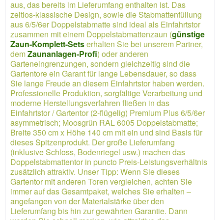
aus, das bereits im Lieferumfang enthalten ist. Das
zeitlos-klassische Design, sowie die Stabmattenfüllung
aus 6/5/6er Doppelstabmatte sind ideal als Einfahrtstor
zusammen mit einem Doppelstabmattenzaun (
günstige
Zaun-Komplett-Sets
erhalten Sie bei unserem Partner,
dem
Zaunanlagen-Profi
) oder anderen
Garteneingrenzungen, sondern gleichzeitig sind die
Gartentore ein Garant für lange Lebensdauer, so dass
Sie lange Freude an diesem Einfahrtstor haben werden.
Professionelle Produktion, sorgfältige Verarbeitung und
moderne Herstellungsverfahren fließen in das
Einfahrtstor / Gartentor (2-flügelig) Premium Plus 6/5/6er
asymmetrisch; Moosgrün RAL 6005 Doppelstabmatte;
Breite 350 cm x Höhe 140 cm mit ein und sind Basis für
dieses Spitzenprodukt. Der große Lieferumfang
(inklusive Schloss, Bodenriegel usw.) machen das
Doppelstabmattentor in puncto Preis-Leistungsverhältnis
zusätzlich attraktiv. Unser Tipp: Wenn Sie dieses
Gartentor mit anderen Toren vergleichen, achten Sie
immer auf das Gesamtpaket, welches Sie erhalten –
angefangen von der Materialstärke über den
Lieferumfang bis hin zur gewährten Garantie. Dann