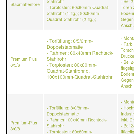
Stahlrohr
- Bei 2
Stabmattentore
- Torpfosten: 60x60mm-Quadrat-
Toren 
Stahlrohr (1-flg.); 80x80mm-
Bodenr
Quadrat-Stahlrohr (2-flg.);
Gegen
Anschl
- Mont
- Torfüllung: 6/5/6mm-
- Farb
Doppelstabmatte
Torschl
- Rahmen: 60x40mm Rechteck-
Drücke
Stahlrohr
Premium Plus
- Bei 2
- Torpfosten: 80x80mm-
6/5/6
flügeli
Quadrat-Stahlrohr o.
Bodenr
100x100mm-Quadrat-Stahlrohr
Gegen
Anschl
- Mont
- Torfüllung: 8/6/8mm-
- Hoch
Doppelstabmatte
Indust
- Rahmen: 60x40mm Rechteck-
inkl. D
Premium-Plus
Stahlrohr
- Bei 2
8/6/8
- Torpfosten: 80x80mm-,
flügeli