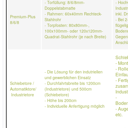
- Torfüllung: 8/6/8mm-
- Hoch
Doppelstabmatte
Indust
- Rahmen: 60x40mm Rechteck-
inkl. D
Premium-Plus
Stahlrohr
- Bei 2
8/6/8
- Torpfosten: 80x80mm-,
flügeli
100x100mm- oder 120x120mm-
Bodenr
Quadrat-Stahlrohr (je nach Breite)
Gegen
Anschl
Schie
- Mon
- Rol
- Die Lösung für den indutriellen
Einfau
und gewerblichen Einsatz
- Ferti
Schiebetore /
- Durchfahrtsbreite bis 1200cm
zusa
Automatiktore/
(Industrietore) und 500cm
Indust
Industrietore
(Schiebetore)
-
- Höhe bis 200cm
Boden
- Individuelle Anfertigung möglich
- Aug
etc.