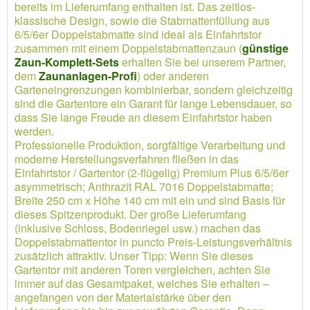
bereits im Lieferumfang enthalten ist. Das zeitlos-
klassische Design, sowie die Stabmattenfüllung aus
6/5/6er Doppelstabmatte sind ideal als Einfahrtstor
zusammen mit einem Doppelstabmattenzaun (
günstige
Zaun-Komplett-Sets
erhalten Sie bei unserem Partner,
dem
Zaunanlagen-Profi
) oder anderen
Garteneingrenzungen kombinierbar, sondern gleichzeitig
sind die Gartentore ein Garant für lange Lebensdauer, so
dass Sie lange Freude an diesem Einfahrtstor haben
werden.
Professionelle Produktion, sorgfältige Verarbeitung und
moderne Herstellungsverfahren fließen in das
Einfahrtstor / Gartentor (2-flügelig) Premium Plus 6/5/6er
asymmetrisch; Anthrazit RAL 7016 Doppelstabmatte;
Breite 250 cm x Höhe 140 cm mit ein und sind Basis für
dieses Spitzenprodukt. Der große Lieferumfang
(inklusive Schloss, Bodenriegel usw.) machen das
Doppelstabmattentor in puncto Preis-Leistungsverhältnis
zusätzlich attraktiv. Unser Tipp: Wenn Sie dieses
Gartentor mit anderen Toren vergleichen, achten Sie
immer auf das Gesamtpaket, welches Sie erhalten –
angefangen von der Materialstärke über den