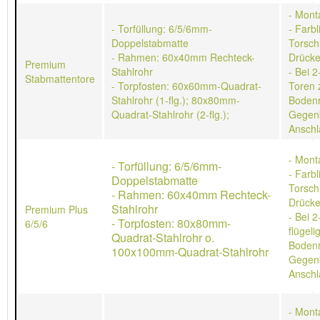
- Mont
- Torfüllung: 6/5/6mm-
- Farb
Doppelstabmatte
Torschl
- Rahmen: 60x40mm Rechteck-
Drücke
Premium
Stahlrohr
- Bei 2
Stabmattentore
- Torpfosten: 60x60mm-Quadrat-
Toren 
Stahlrohr (1-flg.); 80x80mm-
Bodenr
Quadrat-Stahlrohr (2-flg.);
Gegen
Anschl
- Mont
- Torfüllung: 6/5/6mm-
- Farb
Doppelstabmatte
Torschl
- Rahmen: 60x40mm Rechteck-
Drücke
Stahlrohr
Premium Plus
- Bei 2
- Torpfosten: 80x80mm-
6/5/6
flügeli
Quadrat-Stahlrohr o.
Bodenr
100x100mm-Quadrat-Stahlrohr
Gegen
Anschl
- Mont