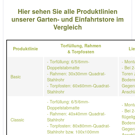
Hier sehen Sie alle Produktlinien
unserer Garten- und Einfahrtstore im
Vergleich
Torfüllung,
Rahmen
Produktlinie
Li
&
Torpfosten
- Torfüllung: 6/5/6mm-
- Mont
Doppelstabmatte
- Bei 2
- Rahmen: 30x30mm Quadrat-
Toren 
Basic
Stahlrohr
Bodenr
- Torpfosten: 60x60mm-Quadrat-
Gegen
Stahlrohr
Anschl
- Torfüllung: 6/5/6mm-
- Mont
Doppelstabmatte
- Bei 2
- Rahmen: 40x40mm Quadrat-
flügeli
Classic
Stahlrohr
Bodenr
- Torpfosten: 80x80mm-Quadrat-
Gegen
Stahlrohr bzw. 100x100mm
Anschl