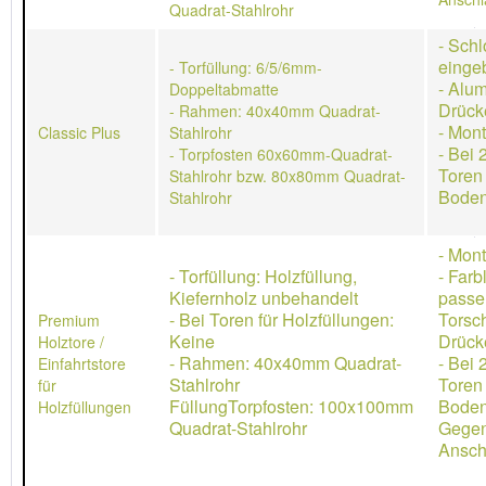
Quadrat-Stahlrohr
- Schl
einge
- Torfüllung: 6/5/6mm-
- Alu
Doppeltabmatte
Drück
- Rahmen: 40x40mm Quadrat-
- Mon
Classic Plus
Stahlrohr
- Bei 
- Torpfosten 60x60mm-Quadrat-
Toren
Stahlrohr bzw. 80x80mm Quadrat-
Boden
Stahlrohr
- Mon
- Torfüllung: Holzfüllung,
- Farb
Kiefernholz unbehandelt
passe
- Bei Toren für Holzfüllungen:
Torsch
Premium
Keine
Drücke
Holztore /
- Rahmen: 40x40mm Quadrat-
- Bei 
Einfahrtstore
Stahlrohr
Toren
für
FüllungTorpfosten: 100x100mm
Boden
Holzfüllungen
Quadrat-Stahlrohr
Gegen
Ansch