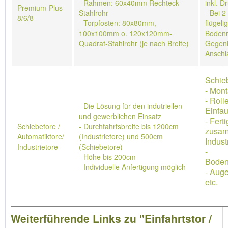
- Rahmen: 60x40mm Rechteck-
inkl. D
Premium-Plus
Stahlrohr
- Bei 2
8/6/8
- Torpfosten: 80x80mm,
flügeli
100x100mm o. 120x120mm-
Bodenr
Quadrat-Stahlrohr (je nach Breite)
Gegenb
Anschl
Schieb
- Mon
- Roll
- Die Lösung für den indutriellen
Einfau
und gewerblichen Einsatz
- Ferti
Schiebetore /
- Durchfahrtsbreite bis 1200cm
zusa
Automatiktore/
(Industrietore) und 500cm
Indust
Industrietore
(Schiebetore)
-
- Höhe bis 200cm
Boden
- Individuelle Anfertigung möglich
- Aug
etc.
Weiterführende Links zu "Einfahrtstor /