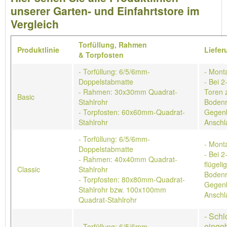
unserer Garten- und Einfahrtstore im
Vergleich
Torfüllung,
Rahmen
Produktlinie
Liefe
&
Torpfosten
- Torfüllung: 6/5/6mm-
- Mont
Doppelstabmatte
- Bei 2
- Rahmen: 30x30mm Quadrat-
Toren 
Basic
Stahlrohr
Bodenr
- Torpfosten: 60x60mm-Quadrat-
Gegenb
Stahlrohr
Anschl
- Torfüllung: 6/5/6mm-
- Mont
Doppelstabmatte
- Bei 2
- Rahmen: 40x40mm Quadrat-
flügeli
Classic
Stahlrohr
Bodenr
- Torpfosten: 80x80mm-Quadrat-
Gegenb
Stahlrohr bzw. 100x100mm
Anschl
Quadrat-Stahlrohr
- Schl
einge
- Torfüllung: 6/5/6mm-