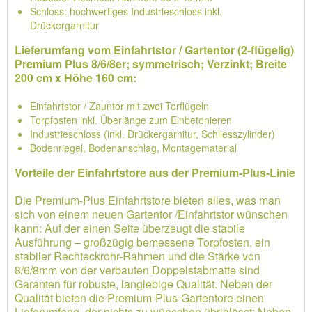
Schloss: hochwertiges Industrieschloss inkl.
Drückergarnitur
Lieferumfang vom Einfahrtstor / Gartentor (2-flügelig)
Premium Plus 8/6/8er; symmetrisch; Verzinkt; Breite
200 cm x Höhe 160 cm:
Einfahrtstor / Zauntor mit zwei Torflügeln
Torpfosten inkl. Überlänge zum Einbetonieren
Industrieschloss (inkl. Drückergarnitur, Schliesszylinder)
Bodenriegel, Bodenanschlag, Montagematerial
Vorteile der Einfahrtstore aus der Premium-Plus-Linie
Die Premium-Plus Einfahrtstore bieten alles, was man
sich von einem neuen Gartentor /Einfahrtstor wünschen
kann: Auf der einen Seite überzeugt die stabile
Ausführung – großzügig bemessene Torpfosten, ein
stabiler Rechteckrohr-Rahmen und die Stärke von
8/6/8mm von der verbauten Doppelstabmatte sind
Garanten für robuste, langlebige Qualität. Neben der
Qualität bieten die Premium-Plus-Gartentore einen
Lieferumfang, der nichts zu wünschen übriglässt: Neben