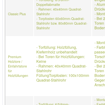
- Alum
Doppeltabmatte
Drück
- Rahmen: 40x40mm Quadrat-
- Mon
Classic Plus
Stahlrohr
- Bei 
- Torpfosten 60x60mm-Quadrat-
Toren 
Stahlrohr bzw. 80x80mm Quadrat-
Boden
Stahlrohr
- Mon
- Torfüllung: Holzfüllung,
- Farb
Kiefernholz unbehandelt
passe
- Bei Toren für Holzfüllungen:
Torsch
Premium
Keine
Drücke
Holztore /
- Rahmen: 40x40mm Quadrat-
- Bei 
Einfahrtstore
Stahlrohr
Toren 
für
FüllungTorpfosten: 100x100mm
Boden
Holzfüllungen
Quadrat-Stahlrohr
Gegen
Ansch
- Mont
- Torfüllung: 6/5/6mm-
- Farb