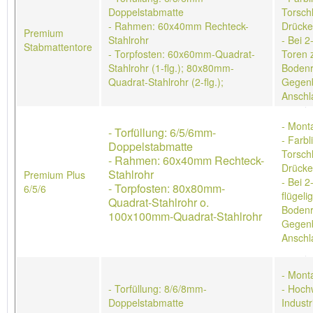
Doppelstabmatte
Torschl
- Rahmen: 60x40mm Rechteck-
Drücke
Premium
Stahlrohr
- Bei 2
Stabmattentore
- Torpfosten: 60x60mm-Quadrat-
Toren 
Stahlrohr (1-flg.); 80x80mm-
Bodenr
Quadrat-Stahlrohr (2-flg.);
Gegenb
Anschl
- Mont
- Torfüllung: 6/5/6mm-
- Farb
Doppelstabmatte
Torschl
- Rahmen: 60x40mm Rechteck-
Drücke
Stahlrohr
Premium Plus
- Bei 2
- Torpfosten: 80x80mm-
6/5/6
flügeli
Quadrat-Stahlrohr o.
Bodenr
100x100mm-Quadrat-Stahlrohr
Gegenb
Anschl
- Mont
- Torfüllung: 8/6/8mm-
- Hoch
Doppelstabmatte
Industr