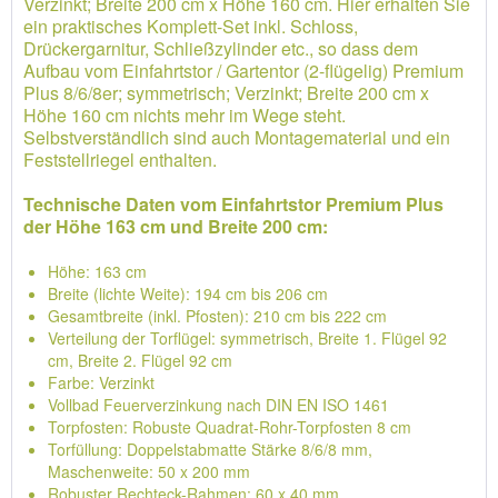
Verzinkt; Breite 200 cm x Höhe 160 cm. Hier erhalten Sie
ein praktisches Komplett-Set inkl. Schloss,
Drückergarnitur, Schließzylinder etc., so dass dem
Aufbau vom Einfahrtstor / Gartentor (2-flügelig) Premium
Plus 8/6/8er; symmetrisch; Verzinkt; Breite 200 cm x
Höhe 160 cm nichts mehr im Wege steht.
Selbstverständlich sind auch Montagematerial und ein
Feststellriegel enthalten.
Technische Daten vom Einfahrtstor Premium Plus
der Höhe 163 cm und Breite 200 cm:
Höhe: 163 cm
Breite (lichte Weite): 194 cm bis 206 cm
Gesamtbreite (inkl. Pfosten): 210 cm bis 222 cm
Verteilung der Torflügel: symmetrisch, Breite 1. Flügel 92
cm, Breite 2. Flügel 92 cm
Farbe: Verzinkt
Vollbad Feuerverzinkung nach DIN EN ISO 1461
Torpfosten: Robuste Quadrat-Rohr-Torpfosten 8 cm
Torfüllung: Doppelstabmatte Stärke 8/6/8 mm,
Maschenweite: 50 x 200 mm
Robuster Rechteck-Rahmen: 60 x 40 mm