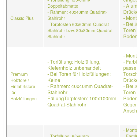
- Alum
Doppeltabmatte
Drück
- Rahmen: 40x40mm Quadrat-
- Mon
Classic Plus
Stahlrohr
- Bei 
- Torpfosten 60x60mm-Quadrat-
Toren 
Stahlrohr bzw. 80x80mm Quadrat-
Boden
Stahlrohr
- Mon
- Torfüllung: Holzfüllung,
- Farb
Kiefernholz unbehandelt
passe
- Bei Toren für Holzfüllungen:
Torsch
Premium
Keine
Drücke
Holztore /
- Rahmen: 40x40mm Quadrat-
- Bei 
Einfahrtstore
Stahlrohr
Toren 
für
FüllungTorpfosten: 100x100mm
Boden
Holzfüllungen
Quadrat-Stahlrohr
Gegen
Ansch
- Mont
- Torfüllung: 6/5/6mm-
- Farb