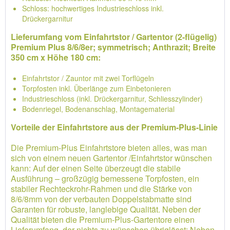
Schloss: hochwertiges Industrieschloss inkl.
Drückergarnitur
Lieferumfang vom Einfahrtstor / Gartentor (2-flügelig)
Premium Plus 8/6/8er; symmetrisch; Anthrazit; Breite
350 cm x Höhe 180 cm:
Einfahrtstor / Zauntor mit zwei Torflügeln
Torpfosten inkl. Überlänge zum Einbetonieren
Industrieschloss (inkl. Drückergarnitur, Schliesszylinder)
Bodenriegel, Bodenanschlag, Montagematerial
Vorteile der Einfahrtstore aus der Premium-Plus-Linie
Die Premium-Plus Einfahrtstore bieten alles, was man
sich von einem neuen Gartentor /Einfahrtstor wünschen
kann: Auf der einen Seite überzeugt die stabile
Ausführung – großzügig bemessene Torpfosten, ein
stabiler Rechteckrohr-Rahmen und die Stärke von
8/6/8mm von der verbauten Doppelstabmatte sind
Garanten für robuste, langlebige Qualität. Neben der
Qualität bieten die Premium-Plus-Gartentore einen
Lieferumfang, der nichts zu wünschen übriglässt: Neben