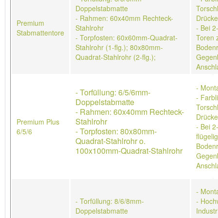
Doppelstabmatte
Torschl
- Rahmen: 60x40mm Rechteck-
Drücke
Premium
Stahlrohr
- Bei 2
Stabmattentore
- Torpfosten: 60x60mm-Quadrat-
Toren 
Stahlrohr (1-flg.); 80x80mm-
Bodenr
Quadrat-Stahlrohr (2-flg.);
Gegenb
Anschl
- Mont
- Torfüllung: 6/5/6mm-
- Farb
Doppelstabmatte
Torschl
- Rahmen: 60x40mm Rechteck-
Drücke
Stahlrohr
Premium Plus
- Bei 2
- Torpfosten: 80x80mm-
6/5/6
flügeli
Quadrat-Stahlrohr o.
Bodenr
100x100mm-Quadrat-Stahlrohr
Gegenb
Anschl
- Mont
- Torfüllung: 8/6/8mm-
- Hoch
Doppelstabmatte
Industr