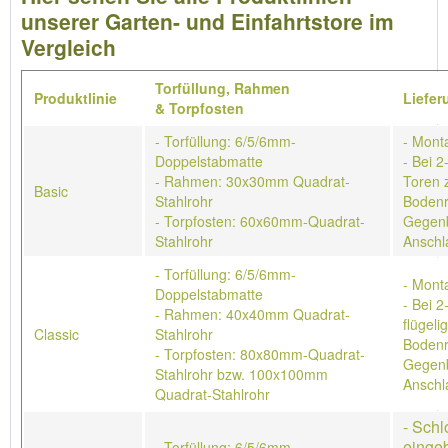
unserer Garten- und Einfahrtstore im
Vergleich
Torfüllung,
Rahmen
Produktlinie
Liefe
&
Torpfosten
- Torfüllung: 6/5/6mm-
- Mont
Doppelstabmatte
- Bei 2
- Rahmen: 30x30mm Quadrat-
Toren 
Basic
Stahlrohr
Bodenr
- Torpfosten: 60x60mm-Quadrat-
Gegenb
Stahlrohr
Anschl
- Torfüllung: 6/5/6mm-
- Mont
Doppelstabmatte
- Bei 2
- Rahmen: 40x40mm Quadrat-
flügeli
Classic
Stahlrohr
Bodenr
- Torpfosten: 80x80mm-Quadrat-
Gegenb
Stahlrohr bzw. 100x100mm
Anschl
Quadrat-Stahlrohr
- Schl
einge
- Torfüllung: 6/5/6mm-