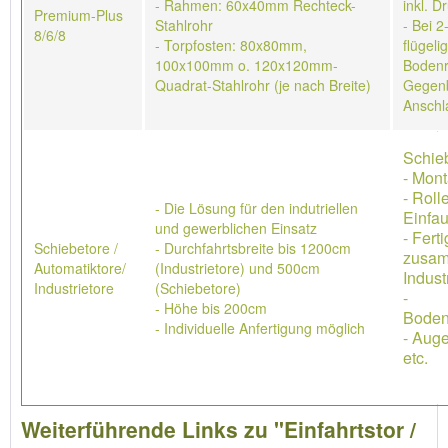
- Rahmen: 60x40mm Rechteck-
inkl. D
Premium-Plus
Stahlrohr
- Bei 2
8/6/8
- Torpfosten: 80x80mm,
flügeli
100x100mm o. 120x120mm-
Bodenr
Quadrat-Stahlrohr (je nach Breite)
Gegenb
Anschl
Schieb
- Mon
- Roll
- Die Lösung für den indutriellen
Einfau
und gewerblichen Einsatz
- Ferti
Schiebetore /
- Durchfahrtsbreite bis 1200cm
zusa
Automatiktore/
(Industrietore) und 500cm
Indust
Industrietore
(Schiebetore)
-
- Höhe bis 200cm
Boden
- Individuelle Anfertigung möglich
- Aug
etc.
Weiterführende Links zu "Einfahrtstor /