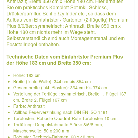
Anthrazit; Breite 350 cm x Höhe 180 cm. Hier erhalten
Sie ein praktisches Komplett-Set inkl. Schloss,
Drückergarnitur, Schließzylinder etc., so dass dem
Aufbau vom Einfahrtstor / Gartentor (2-flügelig) Premium
Plus 8/6/8er; symmetrisch; Anthrazit; Breite 350 cm x
Höhe 180 cm nichts mehr im Wege steht.
Selbstverständlich sind auch Montagematerial und ein
Feststellriegel enthalten.
Technische Daten vom Einfahrtstor Premium Plus
der Höhe 183 cm und Breite 350 cm:
Höhe: 183 cm
Breite (lichte Weite): 344 cm bis 354 cm
Gesamtbreite (inkl. Pfosten): 364 cm bis 374 cm
Verteilung der Torflügel: symmetrisch, Breite 1. Flügel 167
cm, Breite 2. Flügel 167 cm
Farbe: Anthrazit
Vollbad Feuerverzinkung nach DIN EN ISO 1461
Torpfosten: Robuste Quadrat-Rohr-Torpfosten 10 cm
Torfüllung: Doppelstabmatte Stärke 8/6/8 mm,
Maschenweite: 50 x 200 mm
Robuster Rechteck-Rahmen: 60 x 40 mm