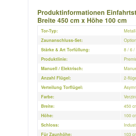
Produktinformationen Einfahrtsto
Breite 450 cm x Höhe 100 cm
Tor-Typ:
Metall
Zaunanschluss-Set:
Option
Stärke & Art Torfüllung:
8 / 6 
Produktlinie:
Premi
Manuell / Elektrisch:
Manue
Anzahl Flügel:
2-flüg
Verteilung Torflügel:
Asymm
Farbe:
Verzin
Breite:
450 c
Höhe:
100 c
Schloss:
Indust
Für Zaunhöhe:
103 c