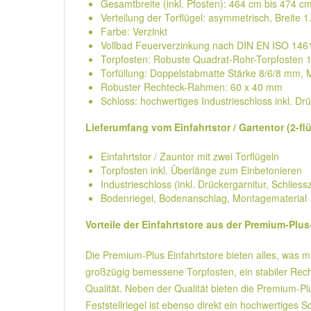
Gesamtbreite (inkl. Pfosten): 464 cm bis 474 c
Verteilung der Torflügel: asymmetrisch, Breite 1
Farbe: Verzinkt
Vollbad Feuerverzinkung nach DIN EN ISO 146
Torpfosten: Robuste Quadrat-Rohr-Torpfosten 
Torfüllung: Doppelstabmatte Stärke 8/6/8 mm,
Robuster Rechteck-Rahmen: 60 x 40 mm
Schloss: hochwertiges Industrieschloss inkl. Dr
Lieferumfang vom Einfahrtstor / Gartentor (2-fl
Einfahrtstor / Zauntor mit zwei Torflügeln
Torpfosten inkl. Überlänge zum Einbetonieren
Industrieschloss (inkl. Drückergarnitur, Schliess
Bodenriegel, Bodenanschlag, Montagematerial
Vorteile der Einfahrtstore aus der Premium-Plus
Die Premium-Plus Einfahrtstore bieten alles, was 
großzügig bemessene Torpfosten, ein stabiler Rec
Qualität. Neben der Qualität bieten die Premium-P
Feststellriegel ist ebenso direkt ein hochwertiges