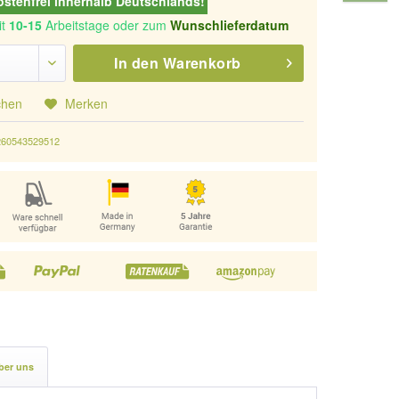
stenfrei innerhalb Deutschlands!
it
10-15
Arbeitstage oder zum
Wunschlieferdatum
In den
Warenkorb
chen
Merken
260543529512
ber uns