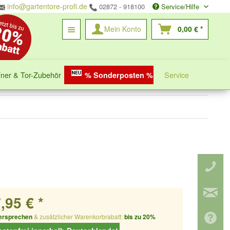
info@gartentore-profi.de
02872 - 918100
Service/Hilfe
Mein Konto
0,00 € *
fner & Tor-Zubehör
Service
% Sonderposten %
,95 € *
ersprechen
& zusätzlicher Warenkorbrabatt:
bis zu 20%