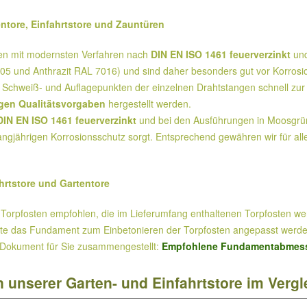
entore, Einfahrtstore und Zauntüren
den mit modernsten Verfahren nach
DIN EN ISO 1461 feuerverzinkt
und
5 und Anthrazit RAL 7016) und sind daher besonders gut vor Korrosi
Schweiß- und Auflagepunkten der einzelnen Drahtstangen schnell zur 
gen Qualitätsvorgaben
hergestellt werden.
DIN EN ISO 1461 feuerverzinkt
und bei den Ausführungen in Moosgrün 
angjährigen Korrosionsschutz sorgt. Entsprechend gewähren wir für all
rtstore und Gartentore
r Torpfosten empfohlen, die im Lieferumfang enthaltenen Torpfosten 
ollte das Fundament zum Einbetonieren der Torpfosten angepasst werd
okument für Sie zusammengestellt:
Empfohlene Fundamentabmessun
n unserer Garten- und Einfahrtstore im Vergl