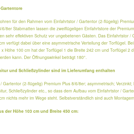
-Gartentore
en für den Rahmen vom Einfahrtstor / Gartentor (2-flügelig) Premium 
/8er Stabmatten lassen die zweiflügeligen Einfahrtstore der Premium-P
en sehr effektiven Schutz vor ungebetenen Gästen. Das Einfahrtstor / G
m verfügt dabei über eine asymmetrische Verteilung der Torflügel. Bei 
 x Höhe 100 cm hat der Torflügel 1 die Breite 242 cm und Torflügel 2 di
erden kann. Der Öffnungswinkel beträgt 180°.
itur und Schließzylinder sind im Lieferumfang enthalten
 Gartentor (2-flügelig) Premium Plus 8/6/8er; asymmetrisch; Verzinkt;
itur, Schließzylinder etc., so dass dem Aufbau vom Einfahrtstor / Garte
m nichts mehr im Wege steht. Selbstverständlich sind auch Montagemate
us der Höhe 103 cm und Breite 450 cm: