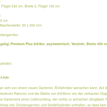
m
. Flügel 242 cm, Breite 2. Flügel 192 cm
1
10 cm
 Maschenweite: 50 x 200 mm
ückergarnitur
ügelig) Premium Plus 8/6/8er; asymmetrisch; Verzinkt; Breite 450 
zylinder)
-Linie
man sich von einem neuen Gartentor /Einfahrtstor wünschen kann: Auf d
hteckrohr-Rahmen und die Stärke von 8/6/8mm von der verbauten Doppe
lus-Gartentore einen Lieferumfang, der nichts zu wünschen übriglässt
 Schloss inkl. Drückergarnitur und Schließzylinder enthalten, so dass 