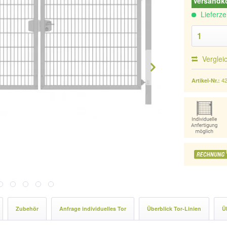
Versandko
Lieferze
Verglei
4
Artikel-Nr.:
Zubehör
Anfrage individuelles Tor
Überblick Tor-Linien
Ü