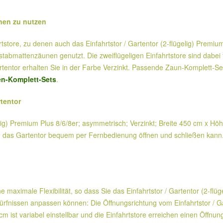
nen zu nutzen
tore, zu denen auch das Einfahrtstor / Gartentor (2-flügelig) Premium
abmattenzäunen genutzt. Die zweiflügeligen Einfahrtstore sind dabei 
entor erhalten Sie in der Farbe Verzinkt. Passende Zaun-Komplett-Se
n-Komplett-Sets
.
rtentor
gelig) Premium Plus 8/6/8er; asymmetrisch; Verzinkt; Breite 450 cm x Höh
an das Gartentor bequem per Fernbedienung öffnen und schließen kann. 
e maximale Flexibilität, so dass Sie das Einfahrtstor / Gartentor (2-flü
fnissen anpassen können: Die Öffnungsrichtung vom Einfahrtstor / Gar
 ist variabel einstellbar und die Einfahrtstore erreichen einen Öffnun