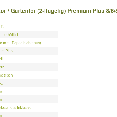
r / Gartentor (2-flügelig) Premium Plus 8/6/
-Tor
al erhältlich
/ 8 mm (Doppelstabmatte)
um Plus
ll
elig
etrisch
kt
m
m
rieschloss inklusive
m