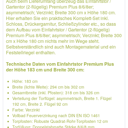
Auch beim Lieferumfang überzeug das Einfahrtstor /
Gartentor (2-flügelig) Premium Plus 8/6/8er;
asymmetrisch; Verzinkt; Breite 300 cm x Höhe 180 cm.
Hier erhalten Sie ein praktisches Komplett-Set inkl.
Schloss, Drückergarnitur, Schließzylinder etc., so dass
dem Aufbau vom Einfahrtstor / Gartentor (2-flügelig)
Premium Plus 8/6/8er; asymmetrisch; Verzinkt; Breite 300
cm x Höhe 180 cm nichts mehr im Wege steht.
Selbstverständlich sind auch Montagematerial und ein
Feststellriegel enthalten.
Technische Daten vom Einfahrtstor Premium Plus
der Höhe 183 cm und Breite 300 cm:
Höhe: 183 cm
Breite (lichte Weite): 294 cm bis 302 cm
Gesamtbreite (inkl. Pfosten): 318 cm bis 326 cm
Verteilung der Torflügel: asymmetrisch, Breite 1. Flügel
192 cm, Breite 2. Flügel 92 cm
Farbe: Verzinkt
Vollbad Feuerverzinkung nach DIN EN ISO 1461
Torpfosten: Robuste Quadrat-Rohr-Torpfosten 12 cm
Torfüllung: Doppelstabmatte Stärke 8/6/8 mm,