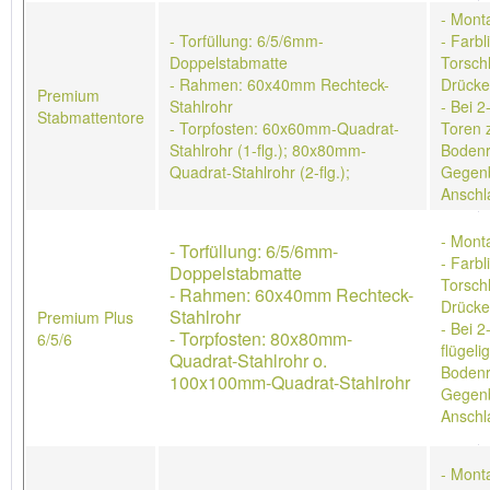
- Mont
- Torfüllung: 6/5/6mm-
- Farb
Doppelstabmatte
Torschl
- Rahmen: 60x40mm Rechteck-
Drücke
Premium
Stahlrohr
- Bei 2
Stabmattentore
- Torpfosten: 60x60mm-Quadrat-
Toren 
Stahlrohr (1-flg.); 80x80mm-
Bodenr
Quadrat-Stahlrohr (2-flg.);
Gegenb
Anschl
- Mont
- Torfüllung: 6/5/6mm-
- Farb
Doppelstabmatte
Torschl
- Rahmen: 60x40mm Rechteck-
Drücke
Stahlrohr
Premium Plus
- Bei 2
- Torpfosten: 80x80mm-
6/5/6
flügeli
Quadrat-Stahlrohr o.
Bodenr
100x100mm-Quadrat-Stahlrohr
Gegenb
Anschl
- Mont