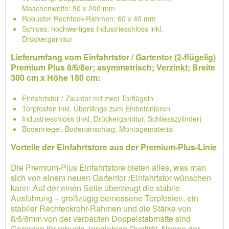
Maschenweite: 50 x 200 mm
Robuster Rechteck-Rahmen: 60 x 40 mm
Schloss: hochwertiges Industrieschloss inkl.
Drückergarnitur
Lieferumfang vom Einfahrtstor / Gartentor (2-flügelig)
Premium Plus 8/6/8er; asymmetrisch; Verzinkt; Breite
300 cm x Höhe 180 cm:
Einfahrtstor / Zauntor mit zwei Torflügeln
Torpfosten inkl. Überlänge zum Einbetonieren
Industrieschloss (inkl. Drückergarnitur, Schliesszylinder)
Bodenriegel, Bodenanschlag, Montagematerial
Vorteile der Einfahrtstore aus der Premium-Plus-Linie
Die Premium-Plus Einfahrtstore bieten alles, was man
sich von einem neuen Gartentor /Einfahrtstor wünschen
kann: Auf der einen Seite überzeugt die stabile
Ausführung – großzügig bemessene Torpfosten, ein
stabiler Rechteckrohr-Rahmen und die Stärke von
8/6/8mm von der verbauten Doppelstabmatte sind
Garanten für robuste, langlebige Qualität. Neben der