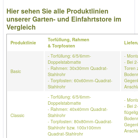
Hier sehen Sie alle Produktlinien
unserer Garten- und Einfahrtstore im
Vergleich
Torfüllung,
Rahmen
Produktlinie
Liefe
&
Torpfosten
- Torfüllung: 6/5/6mm-
- Mont
Doppelstabmatte
- Bei 2
- Rahmen: 30x30mm Quadrat-
Toren 
Basic
Stahlrohr
Bodenr
- Torpfosten: 60x60mm-Quadrat-
Gegenb
Stahlrohr
Anschl
- Torfüllung: 6/5/6mm-
- Mont
Doppelstabmatte
- Bei 2
- Rahmen: 40x40mm Quadrat-
flügeli
Classic
Stahlrohr
Bodenr
- Torpfosten: 80x80mm-Quadrat-
Gegenb
Stahlrohr bzw. 100x100mm
Anschl
Quadrat-Stahlrohr