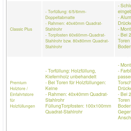
- Schl
einge
- Torfüllung: 6/5/6mm-
- Alum
Doppeltabmatte
Drück
- Rahmen: 40x40mm Quadrat-
- Mon
Classic Plus
Stahlrohr
- Bei 
- Torpfosten 60x60mm-Quadrat-
Toren 
Stahlrohr bzw. 80x80mm Quadrat-
Boden
Stahlrohr
- Mon
- Torfüllung: Holzfüllung,
- Farb
Kiefernholz unbehandelt
passe
- Bei Toren für Holzfüllungen:
Torsch
Premium
Keine
Drücke
Holztore /
- Rahmen: 40x40mm Quadrat-
- Bei 
Einfahrtstore
Stahlrohr
Toren 
für
FüllungTorpfosten: 100x100mm
Boden
Holzfüllungen
Quadrat-Stahlrohr
Gegen
Ansch