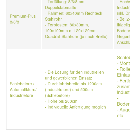
- Torfüllung: 8/6/8mm-
- Hoch
Doppelstabmatte
Industr
- Rahmen: 60x40mm Rechteck-
inkl. D
Premium-Plus
Stahlrohr
- Bei 2
8/6/8
- Torpfosten: 80x80mm,
flügeli
100x100mm o. 120x120mm-
Bodenr
Quadrat-Stahlrohr (je nach Breite)
Gegenb
Anschl
Schieb
- Mon
- Roll
- Die Lösung für den indutriellen
Einfau
und gewerblichen Einsatz
- Ferti
Schiebetore /
- Durchfahrtsbreite bis 1200cm
zusa
Automatiktore/
(Industrietore) und 500cm
Indust
Industrietore
(Schiebetore)
-
- Höhe bis 200cm
Boden
- Individuelle Anfertigung möglich
- Aug
etc.