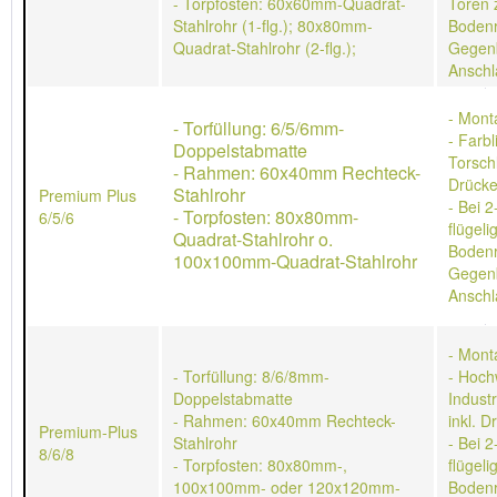
- Torpfosten: 60x60mm-Quadrat-
Toren 
Stahlrohr (1-flg.); 80x80mm-
Bodenr
Quadrat-Stahlrohr (2-flg.);
Gegen
Anschl
- Mont
- Torfüllung: 6/5/6mm-
- Farb
Doppelstabmatte
Torschl
- Rahmen: 60x40mm Rechteck-
Drücke
Stahlrohr
Premium Plus
- Bei 2
- Torpfosten: 80x80mm-
6/5/6
flügeli
Quadrat-Stahlrohr o.
Bodenr
100x100mm-Quadrat-Stahlrohr
Gegen
Anschl
- Mont
- Torfüllung: 8/6/8mm-
- Hoch
Doppelstabmatte
Indust
- Rahmen: 60x40mm Rechteck-
inkl. D
Premium-Plus
Stahlrohr
- Bei 2
8/6/8
- Torpfosten: 80x80mm-,
flügeli
100x100mm- oder 120x120mm-
Bodenr