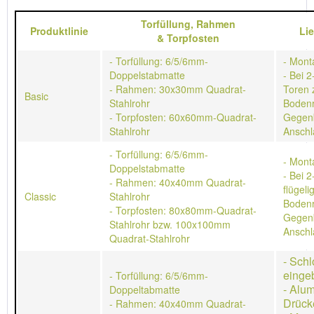
Torfüllung,
Rahmen
Produktlinie
Li
&
Torpfosten
- Torfüllung: 6/5/6mm-
- Mont
Doppelstabmatte
- Bei 2
- Rahmen: 30x30mm Quadrat-
Toren 
Basic
Stahlrohr
Bodenr
- Torpfosten: 60x60mm-Quadrat-
Gegen
Stahlrohr
Anschl
- Torfüllung: 6/5/6mm-
- Mont
Doppelstabmatte
- Bei 2
- Rahmen: 40x40mm Quadrat-
flügeli
Classic
Stahlrohr
Bodenr
- Torpfosten: 80x80mm-Quadrat-
Gegen
Stahlrohr bzw. 100x100mm
Anschl
Quadrat-Stahlrohr
- Schl
einge
- Torfüllung: 6/5/6mm-
- Alu
Doppeltabmatte
Drück
- Rahmen: 40x40mm Quadrat-