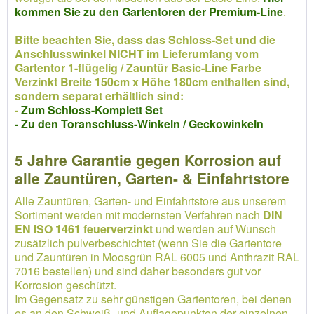
kommen Sie zu den Gartentoren der Premium-Line
.
Bitte beachten Sie, dass das Schloss-Set und die
Anschlusswinkel NICHT im Lieferumfang vom
Gartentor 1-flügelig / Zauntür Basic-Line Farbe
Verzinkt Breite 150cm x Höhe 180cm enthalten sind,
sondern separat erhältlich sind:
-
Zum Schloss-Komplett Set
- Zu den Toranschluss-Winkeln / Geckowinkeln
5 Jahre Garantie gegen Korrosion auf
alle Zauntüren, Garten- & Einfahrtstore
Alle Zauntüren, Garten- und Einfahrtstore aus unserem
Sortiment werden mit modernsten Verfahren nach
DIN
EN ISO 1461 feuerverzinkt
und werden auf Wunsch
zusätzlich pulverbeschichtet (wenn Sie die Gartentore
und Zauntüren in Moosgrün RAL 6005 und Anthrazit RAL
7016 bestellen) und sind daher besonders gut vor
Korrosion geschützt.
Im Gegensatz zu sehr günstigen Gartentoren, bei denen
es an den Schweiß- und Auflagepunkten der einzelnen