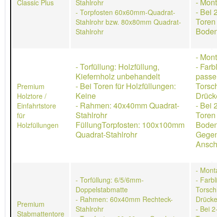
- Mon
Classic Plus
Stahlrohr
- Bei 
- Torpfosten 60x60mm-Quadrat-
Toren
Stahlrohr bzw. 80x80mm Quadrat-
Boden
Stahlrohr
- Mon
- Torfüllung: Holzfüllung,
- Farb
Kiefernholz unbehandelt
passe
- Bei Toren für Holzfüllungen:
Torsch
Premium
Keine
Drücke
Holztore /
- Rahmen: 40x40mm Quadrat-
- Bei 
Einfahrtstore
Stahlrohr
Toren
für
FüllungTorpfosten: 100x100mm
Boden
Holzfüllungen
Quadrat-Stahlrohr
Gegen
Ansch
- Mont
- Torfüllung: 6/5/6mm-
- Farb
Doppelstabmatte
Torschl
- Rahmen: 60x40mm Rechteck-
Drücke
Premium
Stahlrohr
- Bei 2
Stabmattentore