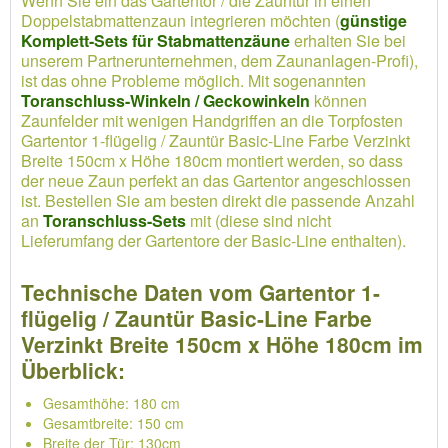
Wenn Sie ein das Gartentor / die Zauntür in einen
Doppelstabmattenzaun integrieren möchten (
günstige
Komplett-Sets für Stabmattenzäune
erhalten Sie bei
unserem Partnerunternehmen, dem Zaunanlagen-Profi),
ist das ohne Probleme möglich. Mit sogenannten
Toranschluss-Winkeln / Geckowinkeln
können
Zaunfelder mit wenigen Handgriffen an die Torpfosten
Gartentor 1-flügelig / Zauntür Basic-Line Farbe Verzinkt
Breite 150cm x Höhe 180cm montiert werden, so dass
der neue Zaun perfekt an das Gartentor angeschlossen
ist. Bestellen Sie am besten direkt die passende Anzahl
an
Toranschluss-Sets
mit (diese sind nicht
Lieferumfang der Gartentore der Basic-Line enthalten).
Technische Daten vom Gartentor 1-
flügelig / Zauntür Basic-Line Farbe
Verzinkt Breite 150cm x Höhe 180cm im
Überblick:
Gesamthöhe: 180 cm
Gesamtbreite: 150 cm
Breite der Tür: 130cm