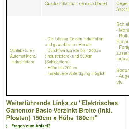
Quadrat-Stahlrohr (je nach Breite)
Gegen
Anschl
Schie
- Mon
- Rol
- Die Lösung für den indutriellen
Einfau
und gewerblichen Einsatz
- Ferti
Schiebetore /
- Durchfahrtsbreite bis 1200cm
zusa
Automatiktore/
(Industrietore) und 500cm
Indust
Industrietore
(Schiebetore)
-
- Höhe bis 200cm
Boden
- Individuelle Anfertigung möglich
- Aug
etc.
Weiterführende Links zu "Elektrisches
Gartentor Basic Verzinkt Breite (inkl.
Pfosten) 150cm x Höhe 180cm"
Fragen zum Artikel?