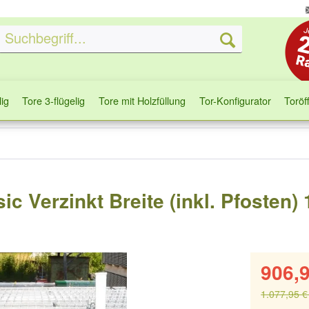
lig
Tore 3-flügelig
Tore mit Holzfüllung
Tor-Konfigurator
Toröf
ic Verzinkt Breite (inkl. Pfosten)
906,9
1.077,95 €