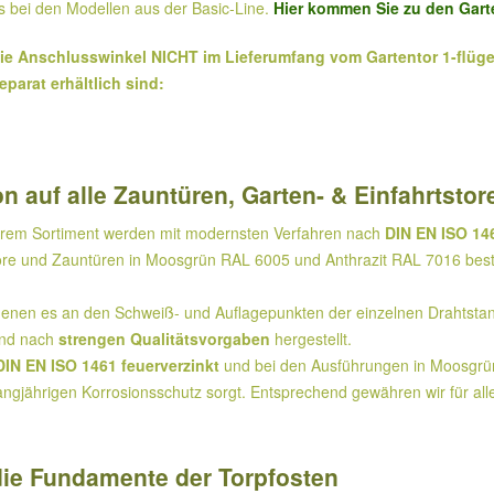
ls bei den Modellen aus der Basic-Line.
Hier kommen Sie zu den Gart
ie Anschlusswinkel NICHT im Lieferumfang vom Gartentor 1-flügeli
parat erhältlich sind:
n auf alle Zauntüren, Garten- & Einfahrtstor
serem Sortiment werden mit modernsten Verfahren nach
DIN EN ISO 146
tore und Zauntüren in Moosgrün RAL 6005 und Anthrazit RAL 7016 best
 denen es an den Schweiß- und Auflagepunkten der einzelnen Drahtst
nd nach
strengen Qualitätsvorgaben
hergestellt.
DIN EN ISO 1461 feuerverzinkt
und bei den Ausführungen in Moosgrün 
angjährigen Korrosionsschutz sorgt. Entsprechend gewähren wir für all
ie Fundamente der Torpfosten