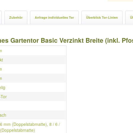
Zubehör
Anfrage individuelles Tor
Überblick Tor-Linien
Ü
es Gartentor Basic Verzinkt Breite (inkl. P
m
kt
m
m
elig
-Tor
isch
/ 6 mm (Doppelstabmatte), 8 / 6 /
(Doppelstabmatte)