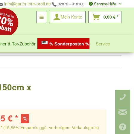
info@gartentore-profi.de
02872 - 918100
Service/Hilfe
Mein Konto
0,00 € *
fner & Tor-Zubehör
Service
% Sonderposten %
 150cm x
5 € *
 *
(15,86% Ersparnis ggü. vorherigem Verkaufspreis)