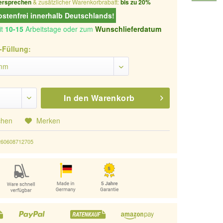
ersprechen
& zusätzlicher Warenkorbrabatt:
bis zu 20%
stenfrei innerhalb Deutschlands!
it
10-15
Arbeitstage oder zum
Wunschlieferdatum
-Füllung:
In den
Warenkorb
chen
Merken
260608712705