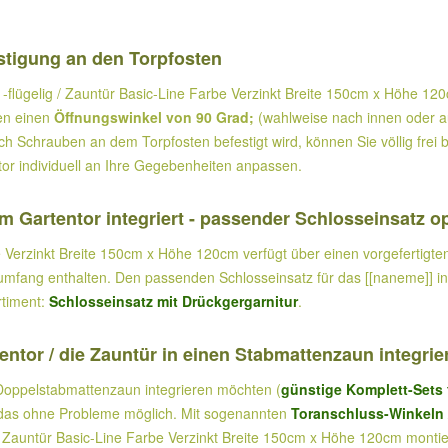
stigung an den Torpfosten
-flügelig / Zauntür Basic-Line Farbe Verzinkt Breite 150cm x Höhe 1
ben einen
Öffnungswinkel von 90 Grad;
(wahlweise nach innen oder a
 Schrauben an dem Torpfosten befestigt wird, können Sie völlig frei 
ntor individuell an Ihre Gegebenheiten anpassen.
im Gartentor integriert - passender Schlosseinsatz o
e Verzinkt Breite 150cm x Höhe 120cm verfügt über einen vorgefertigten
umfang enthalten. Den passenden Schlosseinsatz für das [[naneme]] ink
rtiment:
Schlosseinsatz mit Drückgergarnitur
.
ntor / die Zauntür in einen Stabmattenzaun integrie
 Doppelstabmattenzaun integrieren möchten (
günstige Komplett-Sets
 das ohne Probleme möglich. Mit sogenannten
Toranschluss-Winkeln
g / Zauntür Basic-Line Farbe Verzinkt Breite 150cm x Höhe 120cm monti