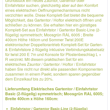
Grundstück ein neues Zauntor, Gartentor oder
Einfahrtstor suchen, gleichzeitig aber auf den Komfort
eines elektrischen Oeffnungsmechanismus nicht
verzichten wolle. Diese Komplett-Set bietet die bequeme
Möglichkeit, das Gartentor / Hoftor elektrisch öffnen und
schließen zu können. Sie erhalten hier ein günstiges
Komplett-Set aus Einfahrtstor / Gartentor Basic-Line (2-
flügelig) symmetrisch; Moosgrün RAL 6005 ; Breite
400cm Höhe 160cm und Sommer Twist 200E
elektronischer Doppeltorantrieb Komplett-Set für Garten-
& Einfahrtstore 2-flügelig inklusive Verbindungskabelsatz
für twist 200 E 7m und Konsole für Pfostenbeschlag L +
R verzinkt. Mit diesem praktischen Set für ein
elektrisches Zauntor / Gartentor / Hoftor / Einfahrtstor
haben Sie nicht nur direkt alle passenden Komponenten
zusammen in einem Paekt, sondern sparen gegenüber
dem Einzelkauf bis zu 20%.
Lieferumfang Elektrisches Gartentor / Einfahrtstor
Basic (2-flügelig) symmetrisch; Moosgrün RAL 6005;
Breite 400cm x Höhe 160cm:
Einfahrtstor / Gartentor Basic-Line (2-flügelig)