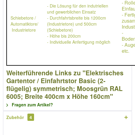
- Rol
- Die Lösung für den indutriellen
Einfau
und gewerblichen Einsatz
- Ferti
Schiebetore /
- Durchfahrtsbreite bis 1200cm
zusa
Automatiktore/
(Industrietore) und 500cm
Indust
Industrietore
(Schiebetore)
-
- Höhe bis 200cm
Boden
- Individuelle Anfertigung möglich
- Aug
etc.
Weiterführende Links zu "Elektrisches
Gartentor / Einfahrtstor Basic (2-
flügelig) symmetrisch; Moosgrün RAL
6005; Breite 400cm x Höhe 160cm"
Fragen zum Artikel?
Zubehör
4