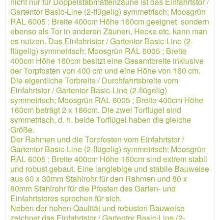
nicht nur für Doppelstabmattenzäune ist das Einfahrtstor /
Gartentor Basic-Line (2-flügelig) symmetrisch; Moosgrün
RAL 6005 ; Breite 400cm Höhe 160cm geeignet, sondern
ebenso als Tor in anderen Zäunen, Hecke etc. kann man
es nutzen. Das Einfahrtstor / Gartentor Basic-Line (2-
flügelig) symmetrisch; Moosgrün RAL 6005 ; Breite
400cm Höhe 160cm besitzt eine Gesamtbreite inklusive
der Torpfosten von 400 cm und eine Höhe von 160 cm.
Die eigentliche Torbreite / Durchfahrtsbreite vom
Einfahrtstor / Gartentor Basic-Line (2-flügelig)
symmetrisch; Moosgrün RAL 6005 ; Breite 400cm Höhe
160cm beträgt 2 x 186cm. Die zwei Torflügel sind
symmetrisch, d. h. beide Torflügel haben die gleiche
Größe.
Der Rahmen und die Torpfosten vom Einfahrtstor /
Gartentor Basic-Line (2-flügelig) symmetrisch; Moosgrün
RAL 6005 ; Breite 400cm Höhe 160cm sind extrem stabil
und robust gebaut. Eine langlebige und stabile Bauweise
aus 60 x 30mm Stahlrohr für den Rahmen und 80 x
80mm Stahlrohr für die Pfosten des Garten- und
Einfahrtstores sprechen für sich.
Neben der hohen Qaulität und robusten Bauweise
zeichnet das Einfahrtstor / Gartentor Basic-Line (2-