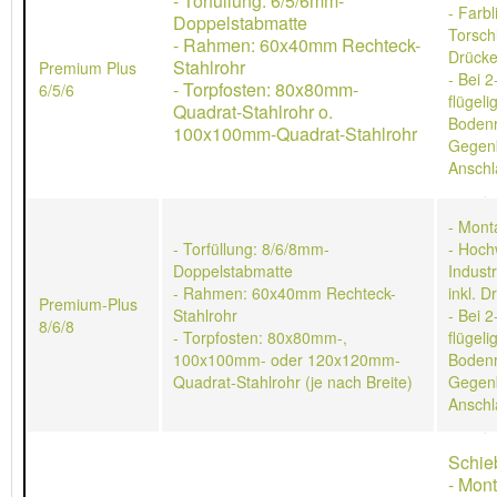
- Torfüllung: 6/5/6mm-
- Farb
Doppelstabmatte
Torschl
- Rahmen: 60x40mm Rechteck-
Drücke
Stahlrohr
Premium Plus
- Bei 2
- Torpfosten: 80x80mm-
6/5/6
flügeli
Quadrat-Stahlrohr o.
Bodenr
100x100mm-Quadrat-Stahlrohr
Gegen
Anschl
- Mont
- Torfüllung: 8/6/8mm-
- Hoch
Doppelstabmatte
Indust
- Rahmen: 60x40mm Rechteck-
inkl. D
Premium-Plus
Stahlrohr
- Bei 2
8/6/8
- Torpfosten: 80x80mm-,
flügeli
100x100mm- oder 120x120mm-
Bodenr
Quadrat-Stahlrohr (je nach Breite)
Gegen
Anschl
Schie
- Mon