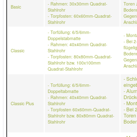
- Rahmen: 30x30mm Quadrat-
Toren 
Basic
Stahlrohr
Bodenr
- Torpfosten: 60x60mm-Quadrat-
Gegen
Stahlrohr
Anschl
- Torfüllung: 6/5/6mm-
- Mont
Doppelstabmatte
- Bei 2
- Rahmen: 40x40mm Quadrat-
flügeli
Classic
Stahlrohr
Bodenr
- Torpfosten: 80x80mm-Quadrat-
Gegen
Stahlrohr bzw. 100x100mm
Anschl
Quadrat-Stahlrohr
- Schl
einge
- Torfüllung: 6/5/6mm-
- Alu
Doppeltabmatte
Drück
- Rahmen: 40x40mm Quadrat-
- Mon
Classic Plus
Stahlrohr
- Bei 
- Torpfosten 60x60mm-Quadrat-
Toren
Stahlrohr bzw. 80x80mm Quadrat-
Boden
Stahlrohr