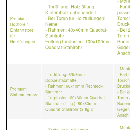
- Mon
- Torfüllung: Holzfüllung,
- Farb
Kiefernholz unbehandelt
passe
- Bei Toren für Holzfüllungen:
Torsch
Premium
Keine
Drücke
Holztore /
- Rahmen: 40x40mm Quadrat-
- Bei 
Einfahrtstore
Stahlrohr
Toren
für
FüllungTorpfosten: 100x100mm
Boden
Holzfüllungen
Quadrat-Stahlrohr
Gegen
Ansch
- Mont
- Torfüllung: 6/5/6mm-
- Farb
Doppelstabmatte
Torschl
- Rahmen: 60x40mm Rechteck-
Drücke
Premium
Stahlrohr
- Bei 2
Stabmattentore
- Torpfosten: 60x60mm-Quadrat-
Toren 
Stahlrohr (1-flg.); 80x80mm-
Bodenr
Quadrat-Stahlrohr (2-flg.);
Gegen
Anschl
- Mont