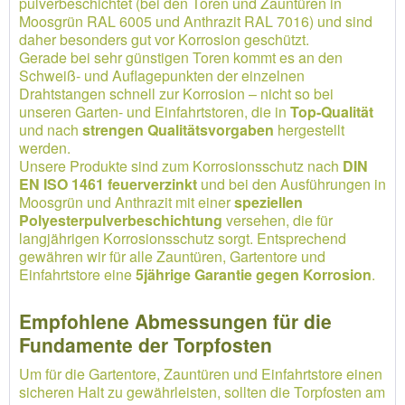
pulverbeschichtet (bei den Toren und Zauntüren in
Moosgrün RAL 6005 und Anthrazit RAL 7016) und sind
daher besonders gut vor Korrosion geschützt.
Gerade bei sehr günstigen Toren kommt es an den
Schweiß- und Auflagepunkten der einzelnen
Drahtstangen schnell zur Korrosion – nicht so bei
unseren Garten- und Einfahrtstoren, die in
Top-Qualität
und nach
strengen Qualitätsvorgaben
hergestellt
werden.
Unsere Produkte sind zum Korrosionsschutz nach
DIN
EN ISO 1461 feuerverzinkt
und bei den Ausführungen in
Moosgrün und Anthrazit mit einer
speziellen
Polyesterpulverbeschichtung
versehen, die für
langjährigen Korrosionsschutz sorgt. Entsprechend
gewähren wir für alle Zauntüren, Gartentore und
Einfahrtstore eine
5jährige Garantie gegen Korrosion
.
Empfohlene Abmessungen für die
Fundamente der Torpfosten
Um für die Gartentore, Zauntüren und Einfahrtstore einen
sicheren Halt zu gewährleisten, sollten die Torpfosten am