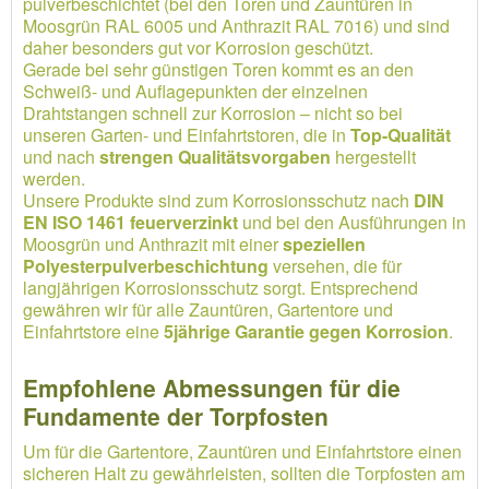
pulverbeschichtet (bei den Toren und Zauntüren in
Moosgrün RAL 6005 und Anthrazit RAL 7016) und sind
daher besonders gut vor Korrosion geschützt.
Gerade bei sehr günstigen Toren kommt es an den
Schweiß- und Auflagepunkten der einzelnen
Drahtstangen schnell zur Korrosion – nicht so bei
unseren Garten- und Einfahrtstoren, die in
Top-Qualität
und nach
strengen Qualitätsvorgaben
hergestellt
werden.
Unsere Produkte sind zum Korrosionsschutz nach
DIN
EN ISO 1461 feuerverzinkt
und bei den Ausführungen in
Moosgrün und Anthrazit mit einer
speziellen
Polyesterpulverbeschichtung
versehen, die für
langjährigen Korrosionsschutz sorgt. Entsprechend
gewähren wir für alle Zauntüren, Gartentore und
Einfahrtstore eine
5jährige Garantie gegen Korrosion
.
Empfohlene Abmessungen für die
Fundamente der Torpfosten
Um für die Gartentore, Zauntüren und Einfahrtstore einen
sicheren Halt zu gewährleisten, sollten die Torpfosten am