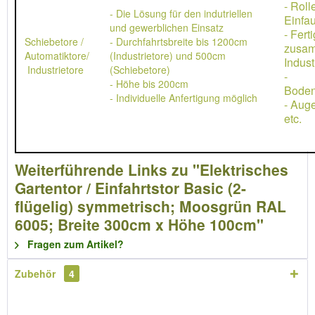
- Rol
- Die Lösung für den indutriellen
Einfau
und gewerblichen Einsatz
- Ferti
Schiebetore /
- Durchfahrtsbreite bis 1200cm
zusa
Automatiktore/
(Industrietore) und 500cm
Indust
Industrietore
(Schiebetore)
-
- Höhe bis 200cm
Boden
- Individuelle Anfertigung möglich
- Aug
etc.
Weiterführende Links zu "Elektrisches
Gartentor / Einfahrtstor Basic (2-
flügelig) symmetrisch; Moosgrün RAL
6005; Breite 300cm x Höhe 100cm"
Fragen zum Artikel?
Zubehör
4