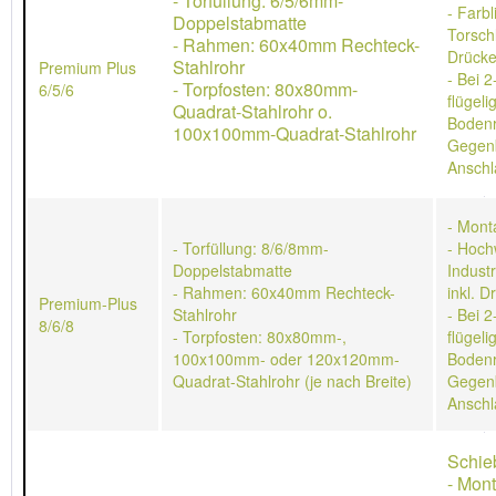
- Torfüllung: 6/5/6mm-
- Farb
Doppelstabmatte
Torschl
- Rahmen: 60x40mm Rechteck-
Drücke
Stahlrohr
Premium Plus
- Bei 2
- Torpfosten: 80x80mm-
6/5/6
flügeli
Quadrat-Stahlrohr o.
Bodenr
100x100mm-Quadrat-Stahlrohr
Gegen
Anschl
- Mont
- Torfüllung: 8/6/8mm-
- Hoch
Doppelstabmatte
Indust
- Rahmen: 60x40mm Rechteck-
inkl. D
Premium-Plus
Stahlrohr
- Bei 2
8/6/8
- Torpfosten: 80x80mm-,
flügeli
100x100mm- oder 120x120mm-
Bodenr
Quadrat-Stahlrohr (je nach Breite)
Gegen
Anschl
Schie
- Mon