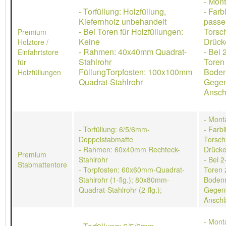
- Mon
- Torfüllung: Holzfüllung,
- Farb
Kiefernholz unbehandelt
passe
- Bei Toren für Holzfüllungen:
Torsch
Premium
Keine
Drücke
Holztore /
- Rahmen: 40x40mm Quadrat-
- Bei 
Einfahrtstore
Stahlrohr
Toren
für
FüllungTorpfosten: 100x100mm
Boden
Holzfüllungen
Quadrat-Stahlrohr
Gegen
Ansch
- Mont
- Torfüllung: 6/5/6mm-
- Farb
Doppelstabmatte
Torschl
- Rahmen: 60x40mm Rechteck-
Drücke
Premium
Stahlrohr
- Bei 2
Stabmattentore
- Torpfosten: 60x60mm-Quadrat-
Toren 
Stahlrohr (1-flg.); 80x80mm-
Bodenr
Quadrat-Stahlrohr (2-flg.);
Gegen
Anschl
- Mont