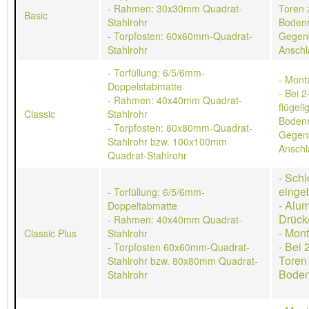
- Rahmen: 30x30mm Quadrat-
Toren 
Basic
Stahlrohr
Bodenr
- Torpfosten: 60x60mm-Quadrat-
Gegen
Stahlrohr
Anschl
- Torfüllung: 6/5/6mm-
- Mont
Doppelstabmatte
- Bei 2
- Rahmen: 40x40mm Quadrat-
flügeli
Classic
Stahlrohr
Bodenr
- Torpfosten: 80x80mm-Quadrat-
Gegen
Stahlrohr bzw. 100x100mm
Anschl
Quadrat-Stahlrohr
- Schl
einge
- Torfüllung: 6/5/6mm-
- Alu
Doppeltabmatte
Drück
- Rahmen: 40x40mm Quadrat-
- Mon
Classic Plus
Stahlrohr
- Bei 
- Torpfosten 60x60mm-Quadrat-
Toren
Stahlrohr bzw. 80x80mm Quadrat-
Boden
Stahlrohr