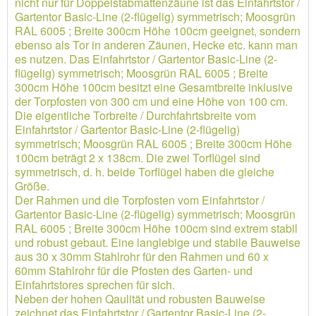
nicht nur für Doppelstabmattenzäune ist das Einfahrtstor /
Gartentor Basic-Line (2-flügelig) symmetrisch; Moosgrün
RAL 6005 ; Breite 300cm Höhe 100cm geeignet, sondern
ebenso als Tor in anderen Zäunen, Hecke etc. kann man
es nutzen. Das Einfahrtstor / Gartentor Basic-Line (2-
flügelig) symmetrisch; Moosgrün RAL 6005 ; Breite
300cm Höhe 100cm besitzt eine Gesamtbreite inklusive
der Torpfosten von 300 cm und eine Höhe von 100 cm.
Die eigentliche Torbreite / Durchfahrtsbreite vom
Einfahrtstor / Gartentor Basic-Line (2-flügelig)
symmetrisch; Moosgrün RAL 6005 ; Breite 300cm Höhe
100cm beträgt 2 x 138cm. Die zwei Torflügel sind
symmetrisch, d. h. beide Torflügel haben die gleiche
Größe.
Der Rahmen und die Torpfosten vom Einfahrtstor /
Gartentor Basic-Line (2-flügelig) symmetrisch; Moosgrün
RAL 6005 ; Breite 300cm Höhe 100cm sind extrem stabil
und robust gebaut. Eine langlebige und stabile Bauweise
aus 30 x 30mm Stahlrohr für den Rahmen und 60 x
60mm Stahlrohr für die Pfosten des Garten- und
Einfahrtstores sprechen für sich.
Neben der hohen Qaulität und robusten Bauweise
zeichnet das Einfahrtstor / Gartentor Basic-Line (2-