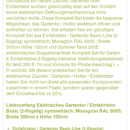
Grundstück ein neues Zauntor, Gartentor oder
Einfahrtstor suchen, gleichzeitig aber auf den Komfort
eines elektrischen Oeffnungsmechanismus nicht
verzichten wolle. Diese Komplett-Set bietet die bequeme
Möglichkeit, das Gartentor / Hoftor elektrisch öffnen und
schließen zu können. Sie erhalten hier ein günstiges
Komplett-Set aus Einfahrtstor / Gartentor Basic-Line (2-
flügelig) symmetrisch; Moosgrün RAL 6005 ; Breite
300cm Höhe 100cm und Sommer Twist 200E
elektronischer Doppeltorantrieb Komplett-Set für Garten-
& Einfahrtstore 2-flügelig inklusive Verbindungskabelsatz
für twist 200 E 7m und Konsole für Pfostenbeschlag L +
R verzinkt. Mit diesem praktischen Set für ein
elektrisches Zauntor / Gartentor / Hoftor / Einfahrtstor
haben Sie nicht nur direkt alle passenden Komponenten
zusammen in einem Paekt, sondern sparen gegenüber
dem Einzelkauf bis zu 20%.
Lieferumfang Elektrisches Gartentor / Einfahrtstor
Basic (2-flügelig) symmetrisch; Moosgrün RAL 6005;
Breite 300cm x Höhe 100cm:
Einfahrtstor / Gartentor Basic-Line (2-flügelig)