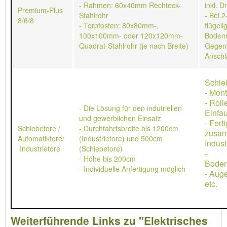
- Rahmen: 60x40mm Rechteck-
inkl. D
Premium-Plus
Stahlrohr
- Bei 2
8/6/8
- Torpfosten: 80x80mm-,
flügeli
100x100mm- oder 120x120mm-
Bodenr
Quadrat-Stahlrohr (je nach Breite)
Gegen
Anschl
Schie
- Mon
- Rol
- Die Lösung für den indutriellen
Einfau
und gewerblichen Einsatz
- Ferti
Schiebetore /
- Durchfahrtsbreite bis 1200cm
zusa
Automatiktore/
(Industrietore) und 500cm
Indust
Industrietore
(Schiebetore)
-
- Höhe bis 200cm
Boden
- Individuelle Anfertigung möglich
- Aug
etc.
Weiterführende Links zu "Elektrisches