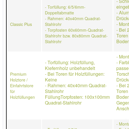
- Schl
einge
- Torfüllung: 6/5/6mm-
- Alu
Doppeltabmatte
Drück
- Rahmen: 40x40mm Quadrat-
- Mon
Classic Plus
Stahlrohr
- Bei 
- Torpfosten 60x60mm-Quadrat-
Toren
Stahlrohr bzw. 80x80mm Quadrat-
Boden
Stahlrohr
- Mon
- Torfüllung: Holzfüllung,
- Farb
Kiefernholz unbehandelt
passe
- Bei Toren für Holzfüllungen:
Torsch
Premium
Keine
Drücke
Holztore /
- Rahmen: 40x40mm Quadrat-
- Bei 
Einfahrtstore
Stahlrohr
Toren
für
FüllungTorpfosten: 100x100mm
Boden
Holzfüllungen
Quadrat-Stahlrohr
Gegen
Ansch
- Mont