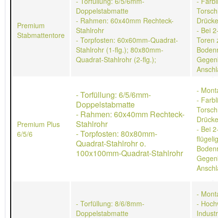
- Torfüllung: 6/5/6mm-
- Farb
Doppelstabmatte
Torschl
- Rahmen: 60x40mm Rechteck-
Drücke
Premium
Stahlrohr
- Bei 2
Stabmattentore
- Torpfosten: 60x60mm-Quadrat-
Toren 
Stahlrohr (1-flg.); 80x80mm-
Bodenr
Quadrat-Stahlrohr (2-flg.);
Gegen
Anschl
- Mont
- Torfüllung: 6/5/6mm-
- Farb
Doppelstabmatte
Torschl
- Rahmen: 60x40mm Rechteck-
Drücke
Stahlrohr
Premium Plus
- Bei 2
- Torpfosten: 80x80mm-
6/5/6
flügeli
Quadrat-Stahlrohr o.
Bodenr
100x100mm-Quadrat-Stahlrohr
Gegen
Anschl
- Mont
- Torfüllung: 8/6/8mm-
- Hoch
Doppelstabmatte
Indust