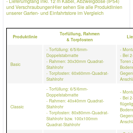
- Lieferumgfang inkl. 12 m Kabel, Abzweigdose (IP54)
und VerschraubungenHier sehen Sie alle Produktlinien
unserer Garten- und Einfahrtstore im Vergleich
Torfüllung,
Rahmen
Produktlinie
Li
&
Torpfosten
- Torfüllung: 6/5/6mm-
- Mont
Doppelstabmatte
- Bei 2
- Rahmen: 30x30mm Quadrat-
Toren 
Basic
Stahlrohr
Bodenr
- Torpfosten: 60x60mm-Quadrat-
Gegen
Stahlrohr
Anschl
- Torfüllung: 6/5/6mm-
- Mont
Doppelstabmatte
- Bei 2
- Rahmen: 40x40mm Quadrat-
flügeli
Classic
Stahlrohr
Bodenr
- Torpfosten: 80x80mm-Quadrat-
Gegen
Stahlrohr bzw. 100x100mm
Anschl
Quadrat-Stahlrohr