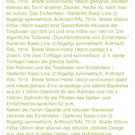
RAL 7016 ; Breite 500cm Höhe 180cm geeignet, sondern
ebenso als Tor in anderen Zäunen, Hecke etc. kann man
es nutzen. Das Einfahrtstor / Gartentor Basic-Line (2-
flügelig) symmetrisch; Anthrazit RAL 7016 ; Breite 500cm
Höhe 180cm besitzt eine Gesamtbreite inklusive der
Torpfosten von 500 cm und eine Höhe von 180 cm. Die
eigentliche Torbreite / Durchfahrtsbreite vom Einfahrtstor /
Gartentor Basic-Line (2-flügelig) symmetrisch; Anthrazit
RAL 7016 ; Breite 500cm Höhe 180cm beträgt 2 x
234cm. Die zwei Torflügel sind symmetrisch, d. h. beide
Torflügel haben die gleiche Größe.
Der Rahmen und die Torpfosten vom Einfahrtstor /
Gartentor Basic-Line (2-flügelig) symmetrisch; Anthrazit
RAL 7016 ; Breite 500cm Höhe 180cm sind extrem stabil
und robust gebaut. Eine langlebige und stabile Bauweise
aus 60 x 30mm Stahlrohr für den Rahmen und 100 x
100mm Stahlrohr für die Pfosten des Garten- und
Einfahrtstores sprechen für sich.
Neben der hohen Qaulität und robusten Bauweise
zeichnet das Einfahrtstor / Gartentor Basic-Line (2-
flügelig) symmetrisch; Anthrazit RAL 7016 ; Breite 500cm
Höhe 180cm aber ebenso das stilvolle, zeitlose Design
aus, das sich in jedes Garten- oder Hofgestaltung