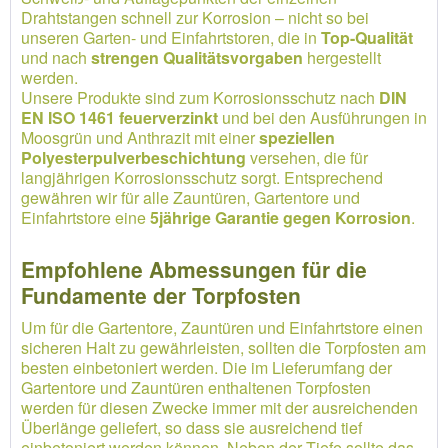
Drahtstangen schnell zur Korrosion – nicht so bei
unseren Garten- und Einfahrtstoren, die in
Top-Qualität
und nach
strengen Qualitätsvorgaben
hergestellt
werden.
Unsere Produkte sind zum Korrosionsschutz nach
DIN
EN ISO 1461 feuerverzinkt
und bei den Ausführungen in
Moosgrün und Anthrazit mit einer
speziellen
Polyesterpulverbeschichtung
versehen, die für
langjährigen Korrosionsschutz sorgt. Entsprechend
gewähren wir für alle Zauntüren, Gartentore und
Einfahrtstore eine
5jährige Garantie gegen Korrosion
.
Empfohlene Abmessungen für die
Fundamente der Torpfosten
Um für die Gartentore, Zauntüren und Einfahrtstore einen
sicheren Halt zu gewährleisten, sollten die Torpfosten am
besten einbetoniert werden. Die im Lieferumfang der
Gartentore und Zauntüren enthaltenen Torpfosten
werden für diesen Zwecke immer mit der ausreichenden
Überlänge geliefert, so dass sie ausreichend tief
einbetoniert werden können. Neben der Tiefe sollte das