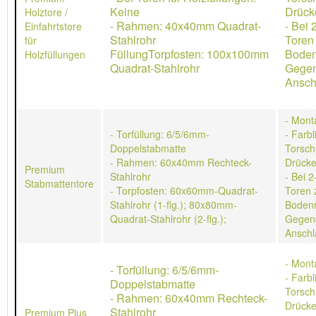
Keine
Drücke
Holztore /
- Rahmen: 40x40mm Quadrat-
- Bei 
Einfahrtstore
Stahlrohr
Toren
für
FüllungTorpfosten: 100x100mm
Boden
Holzfüllungen
Quadrat-Stahlrohr
Gegen
Ansch
- Mont
- Torfüllung: 6/5/6mm-
- Farb
Doppelstabmatte
Torschl
- Rahmen: 60x40mm Rechteck-
Drücke
Premium
Stahlrohr
- Bei 2
Stabmattentore
- Torpfosten: 60x60mm-Quadrat-
Toren 
Stahlrohr (1-flg.); 80x80mm-
Bodenr
Quadrat-Stahlrohr (2-flg.);
Gegen
Anschl
- Mont
- Torfüllung: 6/5/6mm-
- Farb
Doppelstabmatte
Torschl
- Rahmen: 60x40mm Rechteck-
Drücke
Stahlrohr
Premium Plus