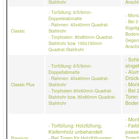
Stahlrohr
Anschl
- Torfüllung: 6/5/6mm-
- Mont
Doppelstabmatte
- Bei 2
- Rahmen: 40x40mm Quadrat-
flügeli
Classic
Stahlrohr
Bodenr
- Torpfosten: 80x80mm-Quadrat-
Gegen
Stahlrohr bzw. 100x100mm
Anschl
Quadrat-Stahlrohr
- Schl
einge
- Torfüllung: 6/5/6mm-
- Alu
Doppeltabmatte
Drück
- Rahmen: 40x40mm Quadrat-
- Mon
Classic Plus
Stahlrohr
- Bei 
- Torpfosten 60x60mm-Quadrat-
Toren
Stahlrohr bzw. 80x80mm Quadrat-
Boden
Stahlrohr
- Mon
- Torfüllung: Holzfüllung,
- Farb
Kiefernholz unbehandelt
passe
- Bei Toren für Holzfüllungen:
Torsch
Premium