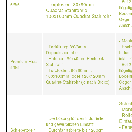
- Bei 2
- Torpfosten: 80x80mm-
6/5/6
flügeli
Quadrat-Stahlrohr o.
Bodenr
100x100mm-Quadrat-Stahlrohr
Gegen
Anschl
- Mont
- Torfüllung: 8/6/8mm-
- Hoch
Doppelstabmatte
Indust
- Rahmen: 60x40mm Rechteck-
inkl. D
Premium-Plus
Stahlrohr
- Bei 2
8/6/8
- Torpfosten: 80x80mm-,
flügeli
100x100mm- oder 120x120mm-
Bodenr
Quadrat-Stahlrohr (je nach Breite)
Gegen
Anschl
Schie
- Mon
- Rol
- Die Lösung für den indutriellen
Einfau
und gewerblichen Einsatz
- Ferti
Schiebetore /
- Durchfahrtsbreite bis 1200cm