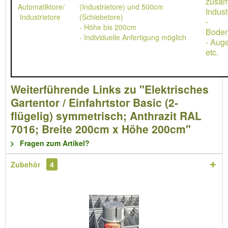
zusa
Automatiktore/
(Industrietore) und 500cm
Indust
Industrietore
(Schiebetore)
-
- Höhe bis 200cm
Boden
- Individuelle Anfertigung möglich
- Aug
etc.
Weiterführende Links zu "Elektrisches
Gartentor / Einfahrtstor Basic (2-
flügelig) symmetrisch; Anthrazit RAL
7016; Breite 200cm x Höhe 200cm"
Fragen zum Artikel?
Zubehör
4