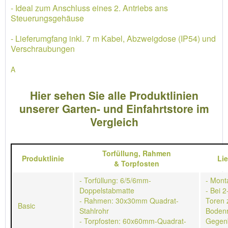
- Ideal zum Anschluss eines 2. Antriebs ans
Steuerungsgehäuse
- Lieferumgfang inkl. 7 m Kabel, Abzweigdose (IP54) und
Verschraubungen
A
Hier sehen Sie alle Produktlinien
unserer Garten- und Einfahrtstore im
Vergleich
Torfüllung,
Rahmen
Produktlinie
Li
&
Torpfosten
- Torfüllung: 6/5/6mm-
- Mont
Doppelstabmatte
- Bei 2
- Rahmen: 30x30mm Quadrat-
Toren 
Basic
Stahlrohr
Bodenr
- Torpfosten: 60x60mm-Quadrat-
Gegen