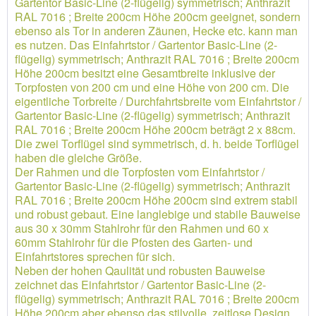
Gartentor Basic-Line (2-flügelig) symmetrisch; Anthrazit
RAL 7016 ; Breite 200cm Höhe 200cm geeignet, sondern
ebenso als Tor in anderen Zäunen, Hecke etc. kann man
es nutzen. Das Einfahrtstor / Gartentor Basic-Line (2-
flügelig) symmetrisch; Anthrazit RAL 7016 ; Breite 200cm
Höhe 200cm besitzt eine Gesamtbreite inklusive der
Torpfosten von 200 cm und eine Höhe von 200 cm. Die
eigentliche Torbreite / Durchfahrtsbreite vom Einfahrtstor /
Gartentor Basic-Line (2-flügelig) symmetrisch; Anthrazit
RAL 7016 ; Breite 200cm Höhe 200cm beträgt 2 x 88cm.
Die zwei Torflügel sind symmetrisch, d. h. beide Torflügel
haben die gleiche Größe.
Der Rahmen und die Torpfosten vom Einfahrtstor /
Gartentor Basic-Line (2-flügelig) symmetrisch; Anthrazit
RAL 7016 ; Breite 200cm Höhe 200cm sind extrem stabil
und robust gebaut. Eine langlebige und stabile Bauweise
aus 30 x 30mm Stahlrohr für den Rahmen und 60 x
60mm Stahlrohr für die Pfosten des Garten- und
Einfahrtstores sprechen für sich.
Neben der hohen Qaulität und robusten Bauweise
zeichnet das Einfahrtstor / Gartentor Basic-Line (2-
flügelig) symmetrisch; Anthrazit RAL 7016 ; Breite 200cm
Höhe 200cm aber ebenso das stilvolle, zeitlose Design