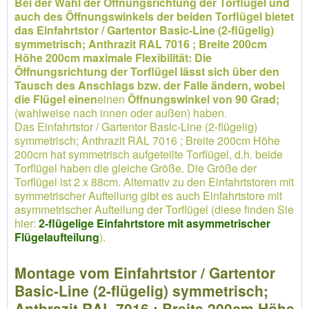
Bei der Wahl der Öffnungsrichtung der Torflügel und
auch des Öffnungswinkels der beiden Torflügel bietet
das Einfahrtstor / Gartentor Basic-Line (2-flügelig)
symmetrisch; Anthrazit RAL 7016 ; Breite 200cm
Höhe 200cm maximale Flexibilität: Die
Öffnungsrichtung der Torflügel lässt sich über den
Tausch des Anschlags bzw. der Falle ändern, wobei
die Flügel einen
einen
Öffnungswinkel von 90 Grad;
(wahlweise nach innen oder außen) haben.
Das Einfahrtstor / Gartentor Basic-Line (2-flügelig)
symmetrisch; Anthrazit RAL 7016 ; Breite 200cm Höhe
200cm hat symmetrisch aufgeteilte Torflügel, d.h. beide
Torflügel haben die gleiche Größe. Die Größe der
Torflügel ist 2 x 88cm. Alternativ zu den Einfahrtstoren mit
symmetrischer Aufteilung gibt es auch Einfahrtstore mit
asymmetrischer Aufteilung der Torflügel (diese finden Sie
hier:
2-flügelige Einfahrtstore mit asymmetrischer
Flügelaufteilung
).
Montage vom Einfahrtstor / Gartentor
Basic-Line (2-flügelig) symmetrisch;
Anthrazit RAL 7016 ; Breite 200cm Höhe