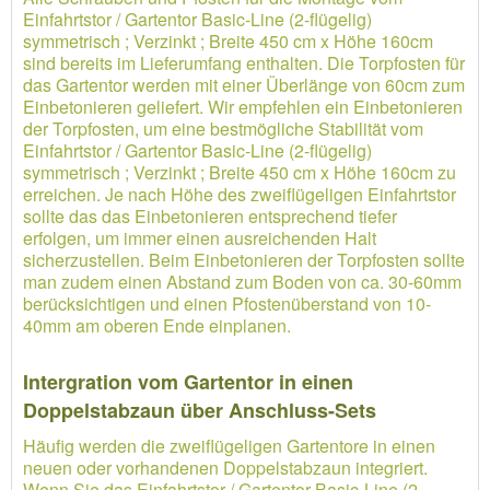
Einfahrtstor / Gartentor Basic-Line (2-flügelig)
symmetrisch ; Verzinkt ; Breite 450 cm x Höhe 160cm
sind bereits im Lieferumfang enthalten. Die Torpfosten für
das Gartentor werden mit einer Überlänge von 60cm zum
Einbetonieren geliefert. Wir empfehlen ein Einbetonieren
der Torpfosten, um eine bestmögliche Stabilität vom
Einfahrtstor / Gartentor Basic-Line (2-flügelig)
symmetrisch ; Verzinkt ; Breite 450 cm x Höhe 160cm zu
erreichen. Je nach Höhe des zweiflügeligen Einfahrtstor
sollte das das Einbetonieren entsprechend tiefer
erfolgen, um immer einen ausreichenden Halt
sicherzustellen. Beim Einbetonieren der Torpfosten sollte
man zudem einen Abstand zum Boden von ca. 30-60mm
berücksichtigen und einen Pfostenüberstand von 10-
40mm am oberen Ende einplanen.
Intergration vom Gartentor in einen
Doppelstabzaun über Anschluss-Sets
Häufig werden die zweiflügeligen Gartentore in einen
neuen oder vorhandenen Doppelstabzaun integriert.
Wenn Sie das Einfahrtstor / Gartentor Basic-Line (2-