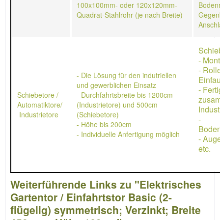
100x100mm- oder 120x120mm-
Bodenr
Quadrat-Stahlrohr (je nach Breite)
Gegen
Anschl
Schie
- Mon
- Rol
- Die Lösung für den indutriellen
Einfau
und gewerblichen Einsatz
- Ferti
Schiebetore /
- Durchfahrtsbreite bis 1200cm
zusa
Automatiktore/
(Industrietore) und 500cm
Indust
Industrietore
(Schiebetore)
-
- Höhe bis 200cm
Boden
- Individuelle Anfertigung möglich
- Aug
etc.
Weiterführende Links zu "Elektrisches
Gartentor / Einfahrtstor Basic (2-
flügelig) symmetrisch; Verzinkt; Breite