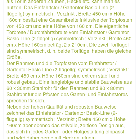
als Tor in anderen Zäunen, Hecke etc. kann man es
nutzen. Das Einfahrtstor / Gartentor Basic-Line (2-
flügelig) symmetrisch ; Verzinkt ; Breite 450 cm x Höhe
160cm besitzt eine Gesamtbreite inklusive der Torpfosten
von 450 cm und eine Höhe von 160 cm. Die eigentliche
Torbreite / Durchfahrtsbreite vom Einfahrtstor / Gartentor
Basic-Line (2-flügelig) symmetrisch ; Verzinkt ; Breite 450
cm x Höhe 160cm beträgt 2 x 210cm. Die zwei Torflügel
sind symmetrisch, d. h. beide Torflügel haben die gleiche
Größe.
Der Rahmen und die Torpfosten vom Einfahrtstor /
Gartentor Basic-Line (2-flügelig) symmetrisch ; Verzinkt ;
Breite 450 cm x Höhe 160cm sind extrem stabil und
robust gebaut. Eine langlebige und stabile Bauweise aus
60 x 30mm Stahlrohr für den Rahmen und 80 x 80mm
Stahlrohr für die Pfosten des Garten- und Einfahrtstores
sprechen für sich.
Neben der hohen Qaulität und robusten Bauweise
zeichnet das Einfahrtstor / Gartentor Basic-Line (2-
flügelig) symmetrisch ; Verzinkt ; Breite 450 cm x Höhe
160cm aber ebenso das stilvolle, zeitlose Design aus,
das sich in jedes Garten- oder Hofgestaltung einpasst
und wird daher gerne mit Hecken, einem