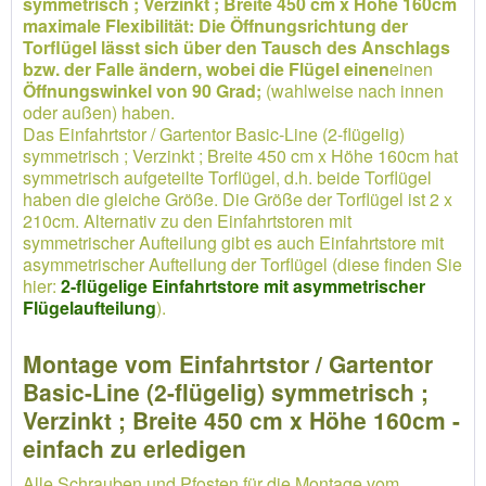
symmetrisch ; Verzinkt ; Breite 450 cm x Höhe 160cm
maximale Flexibilität: Die Öffnungsrichtung der
Torflügel lässt sich über den Tausch des Anschlags
bzw. der Falle ändern, wobei die Flügel einen
einen
Öffnungswinkel von 90 Grad;
(wahlweise nach innen
oder außen) haben.
Das Einfahrtstor / Gartentor Basic-Line (2-flügelig)
symmetrisch ; Verzinkt ; Breite 450 cm x Höhe 160cm hat
symmetrisch aufgeteilte Torflügel, d.h. beide Torflügel
haben die gleiche Größe. Die Größe der Torflügel ist 2 x
210cm. Alternativ zu den Einfahrtstoren mit
symmetrischer Aufteilung gibt es auch Einfahrtstore mit
asymmetrischer Aufteilung der Torflügel (diese finden Sie
hier:
2-flügelige Einfahrtstore mit asymmetrischer
Flügelaufteilung
).
Montage vom Einfahrtstor / Gartentor
Basic-Line (2-flügelig) symmetrisch ;
Verzinkt ; Breite 450 cm x Höhe 160cm -
einfach zu erledigen
Alle Schrauben und Pfosten für die Montage vom