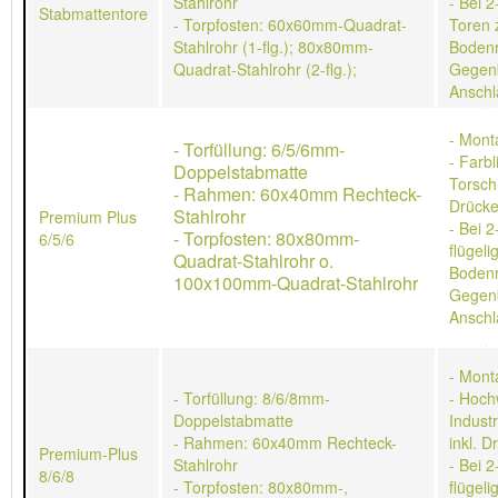
Stahlrohr
- Bei 2
Stabmattentore
- Torpfosten: 60x60mm-Quadrat-
Toren 
Stahlrohr (1-flg.); 80x80mm-
Bodenr
Quadrat-Stahlrohr (2-flg.);
Gegen
Anschl
- Mont
- Torfüllung: 6/5/6mm-
- Farb
Doppelstabmatte
Torschl
- Rahmen: 60x40mm Rechteck-
Drücke
Stahlrohr
Premium Plus
- Bei 2
- Torpfosten: 80x80mm-
6/5/6
flügeli
Quadrat-Stahlrohr o.
Bodenr
100x100mm-Quadrat-Stahlrohr
Gegen
Anschl
- Mont
- Torfüllung: 8/6/8mm-
- Hoch
Doppelstabmatte
Indust
- Rahmen: 60x40mm Rechteck-
inkl. D
Premium-Plus
Stahlrohr
- Bei 2
8/6/8
- Torpfosten: 80x80mm-,
flügeli