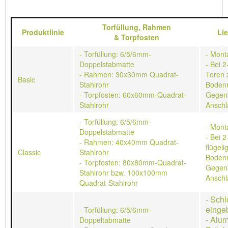
Torfüllung,
Rahmen
Produktlinie
Li
&
Torpfosten
- Torfüllung: 6/5/6mm-
- Mont
Doppelstabmatte
- Bei 2
- Rahmen: 30x30mm Quadrat-
Toren 
Basic
Stahlrohr
Bodenr
- Torpfosten: 60x60mm-Quadrat-
Gegen
Stahlrohr
Anschl
- Torfüllung: 6/5/6mm-
- Mont
Doppelstabmatte
- Bei 2
- Rahmen: 40x40mm Quadrat-
flügeli
Classic
Stahlrohr
Bodenr
- Torpfosten: 80x80mm-Quadrat-
Gegen
Stahlrohr bzw. 100x100mm
Anschl
Quadrat-Stahlrohr
- Schl
einge
- Torfüllung: 6/5/6mm-
- Alu
Doppeltabmatte