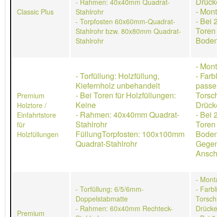
Drück
- Rahmen: 40x40mm Quadrat-
- Mon
Classic Plus
Stahlrohr
- Bei 
- Torpfosten 60x60mm-Quadrat-
Toren
Stahlrohr bzw. 80x80mm Quadrat-
Boden
Stahlrohr
- Mon
- Torfüllung: Holzfüllung,
- Farb
Kiefernholz unbehandelt
passe
- Bei Toren für Holzfüllungen:
Torsch
Premium
Keine
Drücke
Holztore /
- Rahmen: 40x40mm Quadrat-
- Bei 
Einfahrtstore
Stahlrohr
Toren
für
FüllungTorpfosten: 100x100mm
Boden
Holzfüllungen
Quadrat-Stahlrohr
Gegen
Ansch
- Mont
- Torfüllung: 6/5/6mm-
- Farb
Doppelstabmatte
Torschl
- Rahmen: 60x40mm Rechteck-
Drücke
Premium