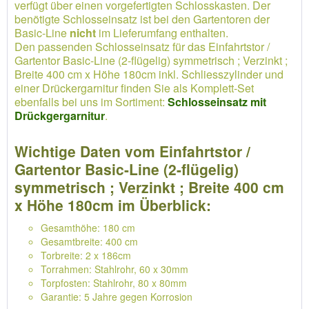
verfügt über einen vorgefertigten Schlosskasten. Der
benötigte Schlosseinsatz ist bei den Gartentoren der
Basic-Line
nicht
im Lieferumfang enthalten.
Den passenden Schlosseinsatz für das Einfahrtstor /
Gartentor Basic-Line (2-flügelig) symmetrisch ; Verzinkt ;
Breite 400 cm x Höhe 180cm inkl. Schliesszylinder und
einer Drückergarnitur finden Sie als Komplett-Set
ebenfalls bei uns im Sortiment:
Schlosseinsatz mit
Drückgergarnitur
.
Wichtige Daten vom Einfahrtstor /
Gartentor Basic-Line (2-flügelig)
symmetrisch ; Verzinkt ; Breite 400 cm
x Höhe 180cm im Überblick:
Gesamthöhe: 180 cm
Gesamtbreite: 400 cm
Torbreite: 2 x 186cm
Torrahmen: Stahlrohr, 60 x 30mm
Torpfosten: Stahlrohr, 80 x 80mm
Garantie: 5 Jahre gegen Korrosion