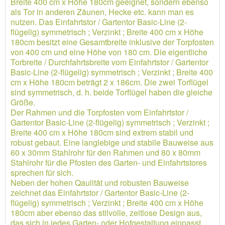
Breite 400 cm x Höhe 180cm geeignet, sondern ebenso
als Tor in anderen Zäunen, Hecke etc. kann man es
nutzen. Das Einfahrtstor / Gartentor Basic-Line (2-
flügelig) symmetrisch ; Verzinkt ; Breite 400 cm x Höhe
180cm besitzt eine Gesamtbreite inklusive der Torpfosten
von 400 cm und eine Höhe von 180 cm. Die eigentliche
Torbreite / Durchfahrtsbreite vom Einfahrtstor / Gartentor
Basic-Line (2-flügelig) symmetrisch ; Verzinkt ; Breite 400
cm x Höhe 180cm beträgt 2 x 186cm. Die zwei Torflügel
sind symmetrisch, d. h. beide Torflügel haben die gleiche
Größe.
Der Rahmen und die Torpfosten vom Einfahrtstor /
Gartentor Basic-Line (2-flügelig) symmetrisch ; Verzinkt ;
Breite 400 cm x Höhe 180cm sind extrem stabil und
robust gebaut. Eine langlebige und stabile Bauweise aus
60 x 30mm Stahlrohr für den Rahmen und 80 x 80mm
Stahlrohr für die Pfosten des Garten- und Einfahrtstores
sprechen für sich.
Neben der hohen Qaulität und robusten Bauweise
zeichnet das Einfahrtstor / Gartentor Basic-Line (2-
flügelig) symmetrisch ; Verzinkt ; Breite 400 cm x Höhe
180cm aber ebenso das stilvolle, zeitlose Design aus,
das sich in jedes Garten- oder Hofgestaltung einpasst