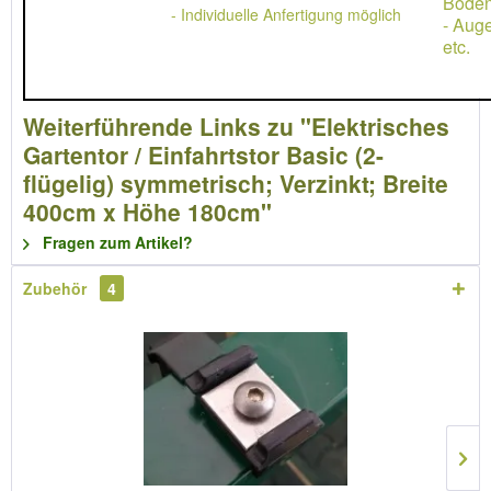
Boden
- Individuelle Anfertigung möglich
- Aug
etc.
Weiterführende Links zu "Elektrisches
Gartentor / Einfahrtstor Basic (2-
flügelig) symmetrisch; Verzinkt; Breite
400cm x Höhe 180cm"
Fragen zum Artikel?
Zubehör
4