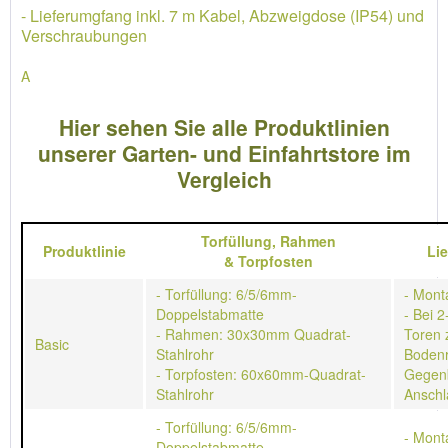
- Lieferumgfang inkl. 7 m Kabel, Abzweigdose (IP54) und
Verschraubungen
A
Hier sehen Sie alle Produktlinien
unserer Garten- und Einfahrtstore im
Vergleich
Torfüllung,
Rahmen
Produktlinie
Li
&
Torpfosten
- Torfüllung: 6/5/6mm-
- Mont
Doppelstabmatte
- Bei 2
- Rahmen: 30x30mm Quadrat-
Toren 
Basic
Stahlrohr
Bodenr
- Torpfosten: 60x60mm-Quadrat-
Gegen
Stahlrohr
Anschl
- Torfüllung: 6/5/6mm-
- Mont
Doppelstabmatte