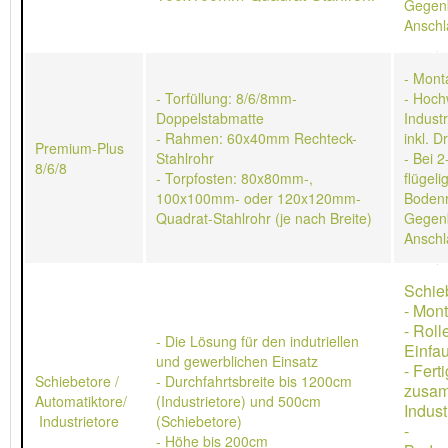
Gegen
Anschl
- Mont
- Torfüllung: 8/6/8mm-
- Hoch
Doppelstabmatte
Indust
- Rahmen: 60x40mm Rechteck-
inkl. D
Premium-Plus
Stahlrohr
- Bei 2
8/6/8
- Torpfosten: 80x80mm-,
flügeli
100x100mm- oder 120x120mm-
Bodenr
Quadrat-Stahlrohr (je nach Breite)
Gegen
Anschl
Schie
- Mon
- Rol
- Die Lösung für den indutriellen
Einfau
und gewerblichen Einsatz
- Ferti
Schiebetore /
- Durchfahrtsbreite bis 1200cm
zusa
Automatiktore/
(Industrietore) und 500cm
Indust
Industrietore
(Schiebetore)
-
- Höhe bis 200cm