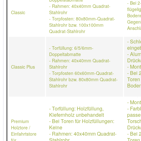
- Bei 2
- Rahmen: 40x40mm Quadrat-
flügeli
Classic
Stahlrohr
Bodenr
- Torpfosten: 80x80mm-Quadrat-
Gegen
Stahlrohr bzw. 100x100mm
Anschl
Quadrat-Stahlrohr
- Schl
einge
- Torfüllung: 6/5/6mm-
- Alu
Doppeltabmatte
Drück
- Rahmen: 40x40mm Quadrat-
- Mon
Classic Plus
Stahlrohr
- Bei 
- Torpfosten 60x60mm-Quadrat-
Toren
Stahlrohr bzw. 80x80mm Quadrat-
Boden
Stahlrohr
- Mon
- Torfüllung: Holzfüllung,
- Farb
Kiefernholz unbehandelt
passe
- Bei Toren für Holzfüllungen:
Torsch
Premium
Keine
Drücke
Holztore /
- Rahmen: 40x40mm Quadrat-
- Bei 
Einfahrtstore
Stahlrohr
Toren
für