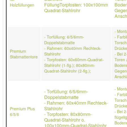
FüllungTorpfosten: 100x100mm
Boden
Holzfüllungen
Quadrat-Stahlrohr
Gegen
Ansch
- Mont
- Torfüllung: 6/5/6mm-
- Farb
Doppelstabmatte
Torschl
- Rahmen: 60x40mm Rechteck-
Drücke
Premium
Stahlrohr
- Bei 2
Stabmattentore
- Torpfosten: 60x60mm-Quadrat-
Toren 
Stahlrohr (1-flg.); 80x80mm-
Bodenr
Quadrat-Stahlrohr (2-flg.);
Gegen
Anschl
- Mont
- Torfüllung: 6/5/6mm-
- Farb
Doppelstabmatte
Torschl
- Rahmen: 60x40mm Rechteck-
Drücke
Stahlrohr
Premium Plus
- Bei 2
- Torpfosten: 80x80mm-
6/5/6
flügeli
Quadrat-Stahlrohr o.
Bodenr
100x100mm-Quadrat-Stahlrohr