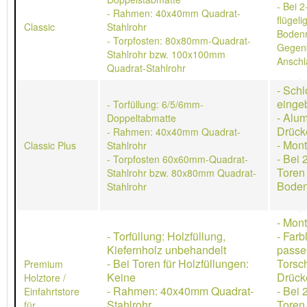
- Bei 2
- Rahmen: 40x40mm Quadrat-
flügeli
Classic
Stahlrohr
Bodenr
- Torpfosten: 80x80mm-Quadrat-
Gegen
Stahlrohr bzw. 100x100mm
Anschl
Quadrat-Stahlrohr
- Schl
einge
- Torfüllung: 6/5/6mm-
- Alu
Doppeltabmatte
Drück
- Rahmen: 40x40mm Quadrat-
- Mon
Classic Plus
Stahlrohr
- Bei 
- Torpfosten 60x60mm-Quadrat-
Toren
Stahlrohr bzw. 80x80mm Quadrat-
Boden
Stahlrohr
- Mon
- Torfüllung: Holzfüllung,
- Farb
Kiefernholz unbehandelt
passe
- Bei Toren für Holzfüllungen:
Torsch
Premium
Keine
Drücke
Holztore /
- Rahmen: 40x40mm Quadrat-
- Bei 
Einfahrtstore
Stahlrohr
Toren
für