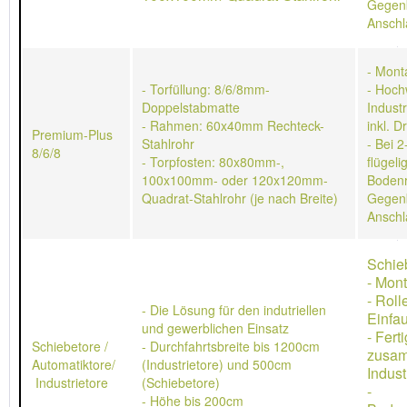
Gegen
Anschl
- Mont
- Torfüllung: 8/6/8mm-
- Hoch
Doppelstabmatte
Indust
- Rahmen: 60x40mm Rechteck-
inkl. D
Premium-Plus
Stahlrohr
- Bei 2
8/6/8
- Torpfosten: 80x80mm-,
flügeli
100x100mm- oder 120x120mm-
Bodenr
Quadrat-Stahlrohr (je nach Breite)
Gegen
Anschl
Schie
- Mon
- Rol
- Die Lösung für den indutriellen
Einfau
und gewerblichen Einsatz
- Ferti
Schiebetore /
- Durchfahrtsbreite bis 1200cm
zusa
Automatiktore/
(Industrietore) und 500cm
Indust
Industrietore
(Schiebetore)
-
- Höhe bis 200cm