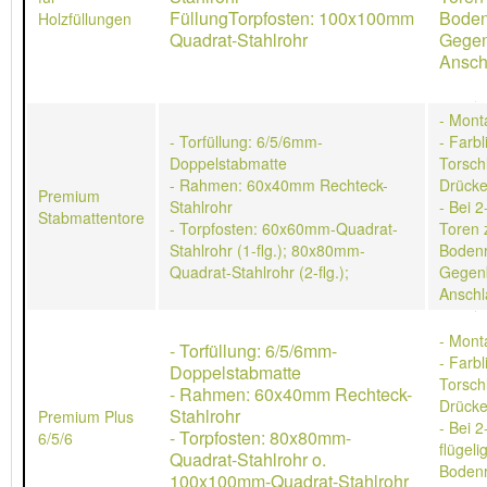
FüllungTorpfosten: 100x100mm
Boden
Holzfüllungen
Quadrat-Stahlrohr
Gegen
Ansch
- Mont
- Torfüllung: 6/5/6mm-
- Farb
Doppelstabmatte
Torschl
- Rahmen: 60x40mm Rechteck-
Drücke
Premium
Stahlrohr
- Bei 2
Stabmattentore
- Torpfosten: 60x60mm-Quadrat-
Toren 
Stahlrohr (1-flg.); 80x80mm-
Bodenr
Quadrat-Stahlrohr (2-flg.);
Gegen
Anschl
- Mont
- Torfüllung: 6/5/6mm-
- Farb
Doppelstabmatte
Torschl
- Rahmen: 60x40mm Rechteck-
Drücke
Stahlrohr
Premium Plus
- Bei 2
- Torpfosten: 80x80mm-
6/5/6
flügeli
Quadrat-Stahlrohr o.
Bodenr
100x100mm-Quadrat-Stahlrohr