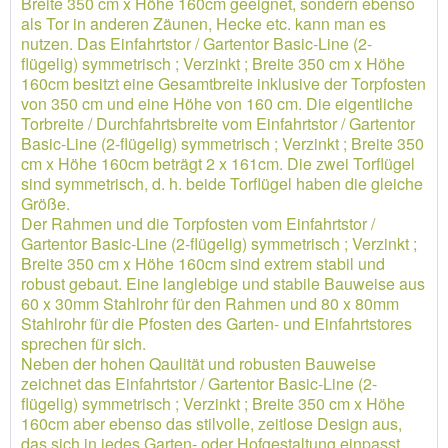
Breite 350 cm x Höhe 160cm geeignet, sondern ebenso
als Tor in anderen Zäunen, Hecke etc. kann man es
nutzen. Das Einfahrtstor / Gartentor Basic-Line (2-
flügelig) symmetrisch ; Verzinkt ; Breite 350 cm x Höhe
160cm besitzt eine Gesamtbreite inklusive der Torpfosten
von 350 cm und eine Höhe von 160 cm. Die eigentliche
Torbreite / Durchfahrtsbreite vom Einfahrtstor / Gartentor
Basic-Line (2-flügelig) symmetrisch ; Verzinkt ; Breite 350
cm x Höhe 160cm beträgt 2 x 161cm. Die zwei Torflügel
sind symmetrisch, d. h. beide Torflügel haben die gleiche
Größe.
Der Rahmen und die Torpfosten vom Einfahrtstor /
Gartentor Basic-Line (2-flügelig) symmetrisch ; Verzinkt ;
Breite 350 cm x Höhe 160cm sind extrem stabil und
robust gebaut. Eine langlebige und stabile Bauweise aus
60 x 30mm Stahlrohr für den Rahmen und 80 x 80mm
Stahlrohr für die Pfosten des Garten- und Einfahrtstores
sprechen für sich.
Neben der hohen Qaulität und robusten Bauweise
zeichnet das Einfahrtstor / Gartentor Basic-Line (2-
flügelig) symmetrisch ; Verzinkt ; Breite 350 cm x Höhe
160cm aber ebenso das stilvolle, zeitlose Design aus,
das sich in jedes Garten- oder Hofgestaltung einpasst