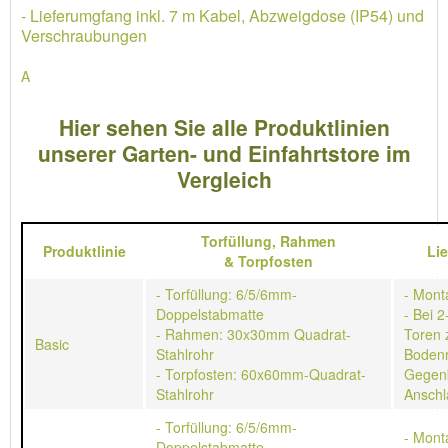
- Lieferumgfang inkl. 7 m Kabel, Abzweigdose (IP54) und
Verschraubungen
A
Hier sehen Sie alle Produktlinien
unserer Garten- und Einfahrtstore im
Vergleich
Torfüllung,
Rahmen
Produktlinie
Li
&
Torpfosten
- Torfüllung: 6/5/6mm-
- Mont
Doppelstabmatte
- Bei 2
- Rahmen: 30x30mm Quadrat-
Toren 
Basic
Stahlrohr
Bodenr
- Torpfosten: 60x60mm-Quadrat-
Gegen
Stahlrohr
Anschl
- Torfüllung: 6/5/6mm-
- Mont
Doppelstabmatte