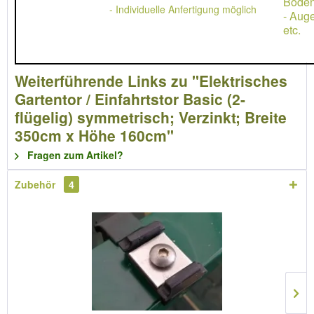
Boden
- Individuelle Anfertigung möglich
- Aug
etc.
Weiterführende Links zu "Elektrisches
Gartentor / Einfahrtstor Basic (2-
flügelig) symmetrisch; Verzinkt; Breite
350cm x Höhe 160cm"
Fragen zum Artikel?
Zubehör
4