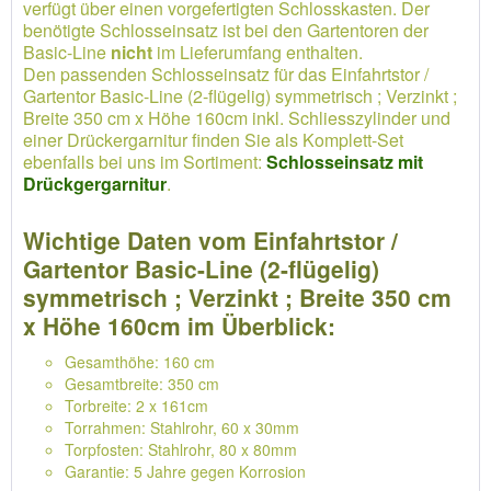
verfügt über einen vorgefertigten Schlosskasten. Der
benötigte Schlosseinsatz ist bei den Gartentoren der
Basic-Line
nicht
im Lieferumfang enthalten.
Den passenden Schlosseinsatz für das Einfahrtstor /
Gartentor Basic-Line (2-flügelig) symmetrisch ; Verzinkt ;
Breite 350 cm x Höhe 160cm inkl. Schliesszylinder und
einer Drückergarnitur finden Sie als Komplett-Set
ebenfalls bei uns im Sortiment:
Schlosseinsatz mit
Drückgergarnitur
.
Wichtige Daten vom Einfahrtstor /
Gartentor Basic-Line (2-flügelig)
symmetrisch ; Verzinkt ; Breite 350 cm
x Höhe 160cm im Überblick:
Gesamthöhe: 160 cm
Gesamtbreite: 350 cm
Torbreite: 2 x 161cm
Torrahmen: Stahlrohr, 60 x 30mm
Torpfosten: Stahlrohr, 80 x 80mm
Garantie: 5 Jahre gegen Korrosion