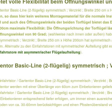
tet volle Flexibilität beim Öffnungswinkel u
tentor Basic-Line (2-flügelig) symmetrisch ; Verzinkt ; Breite 250 cm 
en, so dass hier kein weiteres Montagematerial für die normale In
 und auch des Öffnungswinkels der beiden Torflügel bietet das Ein
200cm maximale Flexibilität: Die Öffnungsrichtung der Torflügel 
ffnungswinkel von 90 Grad;
(wahlweise nach innen oder außen) hab
) symmetrisch ; Verzinkt ; Breite 250 cm x Höhe 200cm hat symmetrisch au
m. Alternativ zu den Einfahrtstoren mit symmetrischer Aufteilung gibt 
nfahrtstore mit asymmetrischer Flügelaufteilung
).
entor Basic-Line (2-flügelig) symmetrisch ; 
fahrtstor / Gartentor Basic-Line (2-flügelig) symmetrisch ; Verzinkt ; 
rtentor werden mit einer Überlänge von 60cm zum Einbetonieren geliefe
fahrtstor / Gartentor Basic-Line (2-flügelig) symmetrisch ; Verzinkt ;
s Einbetonieren entsprechend tiefer erfolgen, um immer einen ausreich
Boden von ca. 30-60mm berücksichtigen und einen Pfostenüberstand 