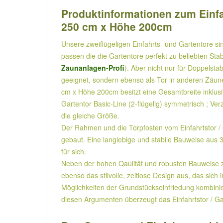
Produktinformationen zum Einfahr
250 cm x Höhe 200cm
Unsere zweiflügeligen Einfahrts- und Gartentore s
passen die die Gartentore perfekt zu beliebten S
Zaunanlagen-Profi
). Aber nicht nur für Doppelsta
geeignet, sondern ebenso als Tor in anderen Zäunen
cm x Höhe 200cm besitzt eine Gesamtbreite inklusiv
Gartentor Basic-Line (2-flügelig) symmetrisch ; Ver
die gleiche Größe.
Der Rahmen und die Torpfosten vom Einfahrtstor / G
gebaut. Eine langlebige und stabile Bauweise aus
für sich.
Neben der hohen Qaulität und robusten Bauweise zei
ebenso das stilvolle, zeitlose Design aus, das si
Möglichkeiten der Grundstückseinfriedung kombiniert
diesen Argumenten überzeugt das Einfahrtstor / Gar