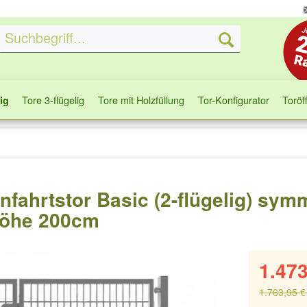
Tore 3-flügelig
Tore mit Holzfüllung
Tor-Konfigurator
Toröf
ig
infahrtstor Basic (2-flügelig) sym
 Höhe 200cm
1.473
1.763,95 €