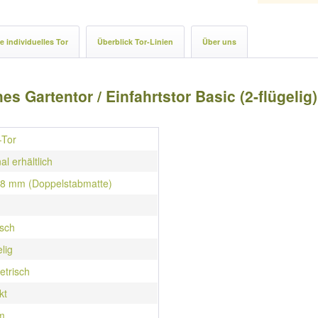
e individuelles Tor
Überblick Tor-Linien
Über uns
s Gartentor / Einfahrtstor Basic (2-flügelig
-Tor
al erhältlich
/ 8 mm (Doppelstabmatte)
isch
elig
trisch
kt
m