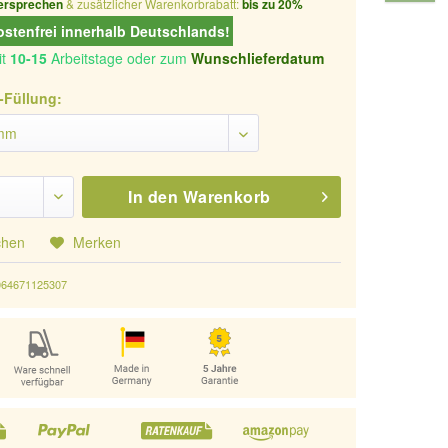
ersprechen
& zusätzlicher Warenkorbrabatt:
bis zu 20%
stenfrei innerhalb Deutschlands!
it
10-15
Arbeitstage oder zum
Wunschlieferdatum
-Füllung:
In den
Warenkorb
chen
Merken
064671125307