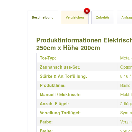
3
Beschreibung
Vergleichen
Zubehör
Anfrag
Produktinformationen Elektrische
250cm x Höhe 200cm
Tor-Typ:
Metall
Zaunanschluss-Set:
Option
Stärke & Art Torfüllung:
8 / 6 
Produktlinie:
Basic
Manuell / Elektrisch:
Elektr
Anzahl Flügel:
2-flüg
Verteilung Torflügel:
Symme
Farbe:
Verzin
Breite:
250 c