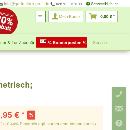
info@gartentore-profi.de
02872 - 918100
Service/Hilfe
Mein Konto
0,00 € *
fner & Tor-Zubehör
Service
% Sonderposten %
metrisch;
,95 € *
 *
(16,44% Ersparnis ggü. vorherigem Verkaufspreis)