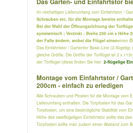
Das Garten- und Einfahrtstor bie
Im reichaltigen Lieferumfang vom Einfahrtstor / Gar
Schrauben etc. für die Montage bereits enthalt
Bei der Wahl der Öffnungsrichtung der Torflügel
symmetrisch ; Verzinkt ; Breite 250 cm x Höhe 
der Falle ändern, wobei die Flügel einen
einen
Ö
Das Einfahrtstor / Gartentor Basic-Line (2-flügelig
gleiche Größe. Die Größe der Torflügel ist 2 x 113c
der Torflügel (diese finden Sie hier:
2-flügelige Ei
Montage vom Einfahrtstor / Gart
200cm - einfach zu erledigen
Alle Schrauben und Pfosten für die Montage vom Ein
Lieferumfang enthalten. Die Torpfosten für das Ga
Torpfosten, um eine bestmögliche Stabilität vom Ein
Höhe des zweiflügeligen Einfahrtstor sollte das da
Torpfosten sollte man zudem einen Abstand zum 