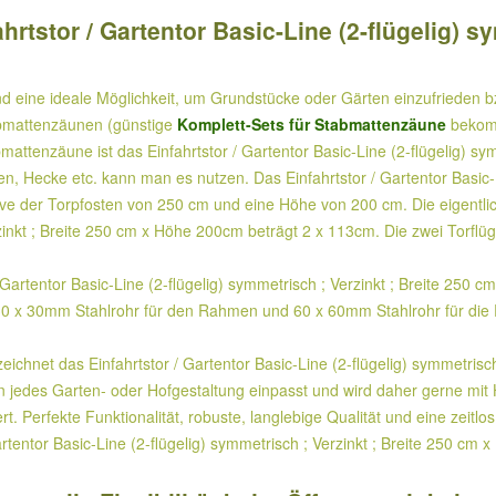
tstor / Gartentor Basic-Line (2-flügelig) sy
ind eine ideale Möglichkeit, um Grundstücke oder Gärten einzufrieden 
tabmattenzäunen (günstige
Komplett-Sets für Stabmattenzäune
bekomm
bmattenzäune ist das Einfahrtstor / Gartentor Basic-Line (2-flügelig) s
, Hecke etc. kann man es nutzen. Das Einfahrtstor / Gartentor Basic-Li
e der Torpfosten von 250 cm und eine Höhe von 200 cm. Die eigentliche
zinkt ; Breite 250 cm x Höhe 200cm beträgt 2 x 113cm. Die zwei Torflüg
artentor Basic-Line (2-flügelig) symmetrisch ; Verzinkt ; Breite 250 c
 30 x 30mm Stahlrohr für den Rahmen und 60 x 60mm Stahlrohr für die 
chnet das Einfahrtstor / Gartentor Basic-Line (2-flügelig) symmetrisc
ch in jedes Garten- oder Hofgestaltung einpasst und wird daher gerne 
. Perfekte Funktionalität, robuste, langlebige Qualität und eine zeitlo
tentor Basic-Line (2-flügelig) symmetrisch ; Verzinkt ; Breite 250 cm