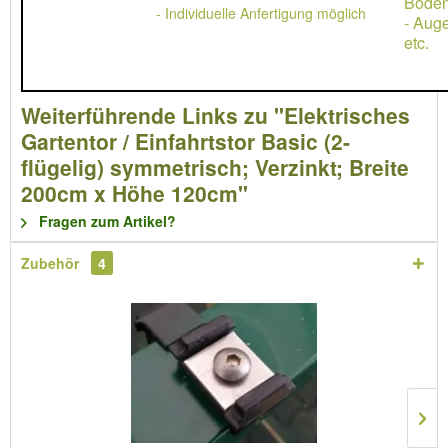
Boden
- Individuelle Anfertigung möglich
- Aug
etc.
Weiterführende Links zu "Elektrisches
Gartentor / Einfahrtstor Basic (2-
flügelig) symmetrisch; Verzinkt; Breite
200cm x Höhe 120cm"
Fragen zum Artikel?
Zubehör
4