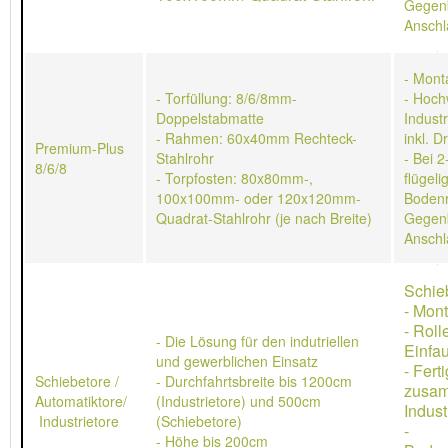
Gegen
Anschl
- Mont
- Torfüllung: 8/6/8mm-
- Hoch
Doppelstabmatte
Indust
- Rahmen: 60x40mm Rechteck-
inkl. D
Premium-Plus
Stahlrohr
- Bei 2
8/6/8
- Torpfosten: 80x80mm-,
flügeli
100x100mm- oder 120x120mm-
Bodenr
Quadrat-Stahlrohr (je nach Breite)
Gegen
Anschl
Schie
- Mon
- Rol
- Die Lösung für den indutriellen
Einfau
und gewerblichen Einsatz
- Ferti
Schiebetore /
- Durchfahrtsbreite bis 1200cm
zusa
Automatiktore/
(Industrietore) und 500cm
Indust
Industrietore
(Schiebetore)
-
- Höhe bis 200cm