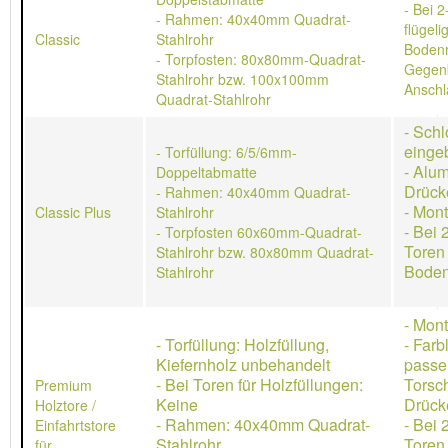
- Bei 2
- Rahmen: 40x40mm Quadrat-
flügeli
Classic
Stahlrohr
Bodenr
- Torpfosten: 80x80mm-Quadrat-
Gegen
Stahlrohr bzw. 100x100mm
Anschl
Quadrat-Stahlrohr
- Schl
einge
- Torfüllung: 6/5/6mm-
- Alu
Doppeltabmatte
Drück
- Rahmen: 40x40mm Quadrat-
- Mon
Classic Plus
Stahlrohr
- Bei 
- Torpfosten 60x60mm-Quadrat-
Toren
Stahlrohr bzw. 80x80mm Quadrat-
Boden
Stahlrohr
- Mon
- Torfüllung: Holzfüllung,
- Farb
Kiefernholz unbehandelt
passe
- Bei Toren für Holzfüllungen:
Torsch
Premium
Keine
Drücke
Holztore /
- Rahmen: 40x40mm Quadrat-
- Bei 
Einfahrtstore
Stahlrohr
Toren
für