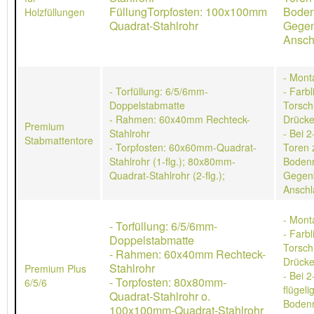
FüllungTorpfosten: 100x100mm
Boden
Holzfüllungen
Quadrat-Stahlrohr
Gegen
Ansch
- Mont
- Torfüllung: 6/5/6mm-
- Farb
Doppelstabmatte
Torschl
- Rahmen: 60x40mm Rechteck-
Drücke
Premium
Stahlrohr
- Bei 2
Stabmattentore
- Torpfosten: 60x60mm-Quadrat-
Toren 
Stahlrohr (1-flg.); 80x80mm-
Bodenr
Quadrat-Stahlrohr (2-flg.);
Gegen
Anschl
- Mont
- Torfüllung: 6/5/6mm-
- Farb
Doppelstabmatte
Torschl
- Rahmen: 60x40mm Rechteck-
Drücke
Stahlrohr
Premium Plus
- Bei 2
- Torpfosten: 80x80mm-
6/5/6
flügeli
Quadrat-Stahlrohr o.
Bodenr
100x100mm-Quadrat-Stahlrohr