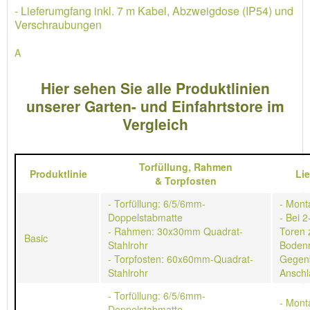
- Lieferumgfang inkl. 7 m Kabel, Abzweigdose (IP54) und
Verschraubungen
A
Hier sehen Sie alle Produktlinien
unserer Garten- und Einfahrtstore im
Vergleich
Torfüllung,
Rahmen
Produktlinie
Li
&
Torpfosten
- Torfüllung: 6/5/6mm-
- Mont
Doppelstabmatte
- Bei 2
- Rahmen: 30x30mm Quadrat-
Toren 
Basic
Stahlrohr
Bodenr
- Torpfosten: 60x60mm-Quadrat-
Gegen
Stahlrohr
Anschl
- Torfüllung: 6/5/6mm-
- Mont
Doppelstabmatte