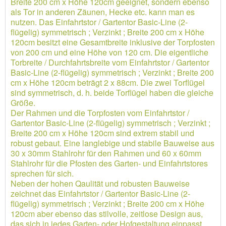
Breite 200 cm x Höhe 120cm geeignet, sondern ebenso
als Tor in anderen Zäunen, Hecke etc. kann man es
nutzen. Das Einfahrtstor / Gartentor Basic-Line (2-
flügelig) symmetrisch ; Verzinkt ; Breite 200 cm x Höhe
120cm besitzt eine Gesamtbreite inklusive der Torpfosten
von 200 cm und eine Höhe von 120 cm. Die eigentliche
Torbreite / Durchfahrtsbreite vom Einfahrtstor / Gartentor
Basic-Line (2-flügelig) symmetrisch ; Verzinkt ; Breite 200
cm x Höhe 120cm beträgt 2 x 88cm. Die zwei Torflügel
sind symmetrisch, d. h. beide Torflügel haben die gleiche
Größe.
Der Rahmen und die Torpfosten vom Einfahrtstor /
Gartentor Basic-Line (2-flügelig) symmetrisch ; Verzinkt ;
Breite 200 cm x Höhe 120cm sind extrem stabil und
robust gebaut. Eine langlebige und stabile Bauweise aus
30 x 30mm Stahlrohr für den Rahmen und 60 x 60mm
Stahlrohr für die Pfosten des Garten- und Einfahrtstores
sprechen für sich.
Neben der hohen Qaulität und robusten Bauweise
zeichnet das Einfahrtstor / Gartentor Basic-Line (2-
flügelig) symmetrisch ; Verzinkt ; Breite 200 cm x Höhe
120cm aber ebenso das stilvolle, zeitlose Design aus,
das sich in jedes Garten- oder Hofgestaltung einpasst