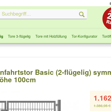
Tore 3-flügelig
Tore mit Holzfüllung
Tor-Konfigurator
Toröf
ig
infahrtstor Basic (2-flügelig) sym
 Höhe 100cm
1.162
1.386,95 €