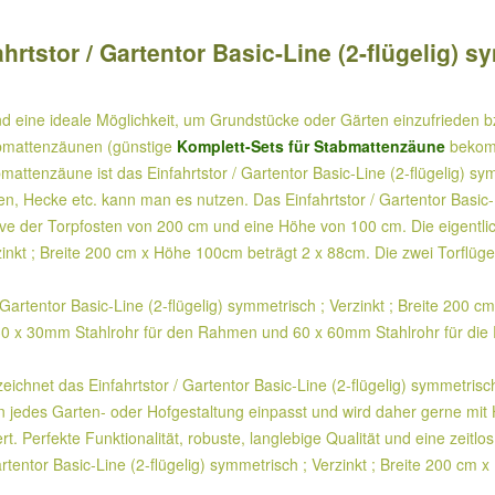
tstor / Gartentor Basic-Line (2-flügelig) sy
ind eine ideale Möglichkeit, um Grundstücke oder Gärten einzufrieden 
tabmattenzäunen (günstige
Komplett-Sets für Stabmattenzäune
bekomm
bmattenzäune ist das Einfahrtstor / Gartentor Basic-Line (2-flügelig) s
, Hecke etc. kann man es nutzen. Das Einfahrtstor / Gartentor Basic-Li
e der Torpfosten von 200 cm und eine Höhe von 100 cm. Die eigentliche
zinkt ; Breite 200 cm x Höhe 100cm beträgt 2 x 88cm. Die zwei Torflüge
artentor Basic-Line (2-flügelig) symmetrisch ; Verzinkt ; Breite 200 c
 30 x 30mm Stahlrohr für den Rahmen und 60 x 60mm Stahlrohr für die 
chnet das Einfahrtstor / Gartentor Basic-Line (2-flügelig) symmetrisc
ch in jedes Garten- oder Hofgestaltung einpasst und wird daher gerne 
. Perfekte Funktionalität, robuste, langlebige Qualität und eine zeitlo
tentor Basic-Line (2-flügelig) symmetrisch ; Verzinkt ; Breite 200 cm