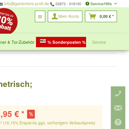
info@gartentore-profi.de
02872 - 918100
Service/Hilfe
Mein Konto
0,00 € *
fner & Tor-Zubehör
Service
% Sonderposten %
metrisch;
,95 € *
 *
(16,15% Ersparnis ggü. vorherigem Verkaufspreis)