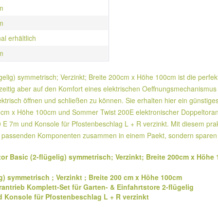
m
m
al erhältlich
m
lügelig) symmetrisch; Verzinkt; Breite 200cm x Höhe 100cm ist die perf
hzeitig aber auf den Komfort eines elektrischen Oeffnungsmechanismus n
ktrisch öffnen und schließen zu können. Sie erhalten hier ein günstiges
200 cm x Höhe 100cm und Sommer Twist 200E elektronischer Doppeltorant
00 E 7m und Konsole für Pfostenbeschlag L + R verzinkt. Mit diesem prak
kt alle passenden Komponenten zusammen in einem Paekt, sondern spare
tor Basic (2-flügelig) symmetrisch; Verzinkt; Breite 200cm x Höhe
lig) symmetrisch ; Verzinkt ; Breite 200 cm x Höhe 100cm
ntrieb Komplett-Set für Garten- & Einfahrtstore 2-flügelig
d Konsole für Pfostenbeschlag L + R verzinkt