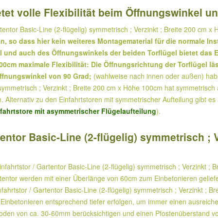
tet volle Flexibilität beim Öffnungswinkel u
tentor Basic-Line (2-flügelig) symmetrisch ; Verzinkt ; Breite 200 cm 
en, so dass hier kein weiteres Montagematerial für die normale In
 und auch des Öffnungswinkels der beiden Torflügel bietet das Ein
100cm maximale Flexibilität: Die Öffnungsrichtung der Torflügel 
ffnungswinkel von 90 Grad;
(wahlweise nach innen oder außen) hab
) symmetrisch ; Verzinkt ; Breite 200 cm x Höhe 100cm hat symmetrisch au
. Alternativ zu den Einfahrtstoren mit symmetrischer Aufteilung gibt es
nfahrtstore mit asymmetrischer Flügelaufteilung
).
entor Basic-Line (2-flügelig) symmetrisch ; 
fahrtstor / Gartentor Basic-Line (2-flügelig) symmetrisch ; Verzinkt ; 
rtentor werden mit einer Überlänge von 60cm zum Einbetonieren geliefe
fahrtstor / Gartentor Basic-Line (2-flügelig) symmetrisch ; Verzinkt ;
s Einbetonieren entsprechend tiefer erfolgen, um immer einen ausreich
Boden von ca. 30-60mm berücksichtigen und einen Pfostenüberstand 