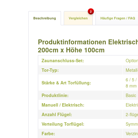
2
Beschreibung
Vergleichen
Häufige Fragen / FAQ
Produktinformationen Elektrische
200cm x Höhe 100cm
Zaunanschluss-Set:
Option
Tor-Typ:
Metall
6 / 5 
Stärke & Art Torfüllung:
8 mm 
Produktlinie:
Basic
Manuell / Elektrisch:
Elektr
Anzahl Flügel:
2-flüg
Verteilung Torflügel:
Symme
Farbe:
Verzin