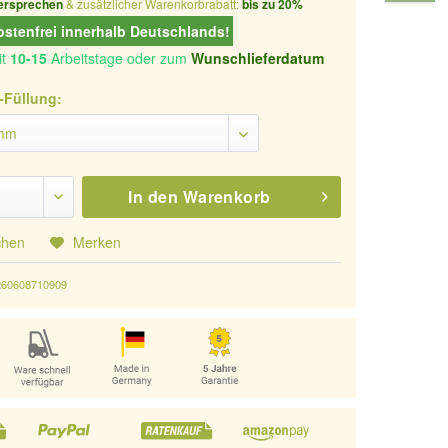
ersprechen
& zusätzlicher Warenkorbrabatt:
bis zu 20%
stenfrei innerhalb Deutschlands!
it
10-15
Arbeitstage oder zum
Wunschlieferdatum
-Füllung:
In den
Warenkorb
chen
Merken
260608710909