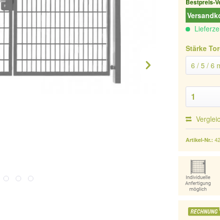
Bestpreis-V
Versandko
Lieferze
Stärke Tor
Verglei
4
Artikel-Nr.: