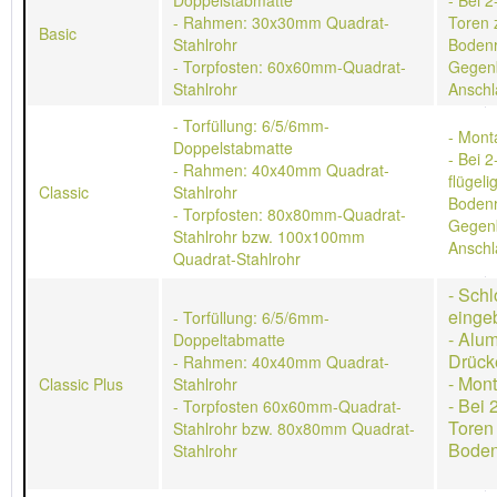
Doppelstabmatte
- Bei 2
- Rahmen: 30x30mm Quadrat-
Toren 
Basic
Stahlrohr
Bodenr
- Torpfosten: 60x60mm-Quadrat-
Gegen
Stahlrohr
Anschl
- Torfüllung: 6/5/6mm-
- Mont
Doppelstabmatte
- Bei 2
- Rahmen: 40x40mm Quadrat-
flügeli
Classic
Stahlrohr
Bodenr
- Torpfosten: 80x80mm-Quadrat-
Gegen
Stahlrohr bzw. 100x100mm
Anschl
Quadrat-Stahlrohr
- Schl
einge
- Torfüllung: 6/5/6mm-
- Alu
Doppeltabmatte
Drück
- Rahmen: 40x40mm Quadrat-
- Mon
Classic Plus
Stahlrohr
- Bei 
- Torpfosten 60x60mm-Quadrat-
Toren
Stahlrohr bzw. 80x80mm Quadrat-
Boden
Stahlrohr