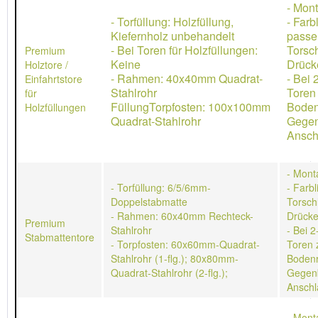
- Mon
- Torfüllung: Holzfüllung,
- Farb
Kiefernholz unbehandelt
passe
- Bei Toren für Holzfüllungen:
Torsch
Premium
Keine
Drücke
Holztore /
- Rahmen: 40x40mm Quadrat-
- Bei 
Einfahrtstore
Stahlrohr
Toren
für
FüllungTorpfosten: 100x100mm
Boden
Holzfüllungen
Quadrat-Stahlrohr
Gegen
Ansch
- Mont
- Torfüllung: 6/5/6mm-
- Farb
Doppelstabmatte
Torschl
- Rahmen: 60x40mm Rechteck-
Drücke
Premium
Stahlrohr
- Bei 2
Stabmattentore
- Torpfosten: 60x60mm-Quadrat-
Toren 
Stahlrohr (1-flg.); 80x80mm-
Bodenr
Quadrat-Stahlrohr (2-flg.);
Gegen
Anschl
- Mont