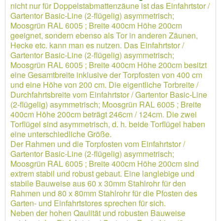
nicht nur für Doppelstabmattenzäune ist das Einfahrtstor /
Gartentor Basic-Line (2-flügelig) asymmetrisch;
Moosgrün RAL 6005 ; Breite 400cm Höhe 200cm
geeignet, sondern ebenso als Tor in anderen Zäunen,
Hecke etc. kann man es nutzen. Das Einfahrtstor /
Gartentor Basic-Line (2-flügelig) asymmetrisch;
Moosgrün RAL 6005 ; Breite 400cm Höhe 200cm besitzt
eine Gesamtbreite inklusive der Torpfosten von 400 cm
und eine Höhe von 200 cm. Die eigentliche Torbreite /
Durchfahrtsbreite vom Einfahrtstor / Gartentor Basic-Line
(2-flügelig) asymmetrisch; Moosgrün RAL 6005 ; Breite
400cm Höhe 200cm beträgt 246cm / 124cm. Die zwei
Torflügel sind asymmetrisch, d. h. beide Torflügel haben
eine unterschiedliche Größe.
Der Rahmen und die Torpfosten vom Einfahrtstor /
Gartentor Basic-Line (2-flügelig) asymmetrisch;
Moosgrün RAL 6005 ; Breite 400cm Höhe 200cm sind
extrem stabil und robust gebaut. Eine langlebige und
stabile Bauweise aus 60 x 30mm Stahlrohr für den
Rahmen und 80 x 80mm Stahlrohr für die Pfosten des
Garten- und Einfahrtstores sprechen für sich.
Neben der hohen Qaulität und robusten Bauweise