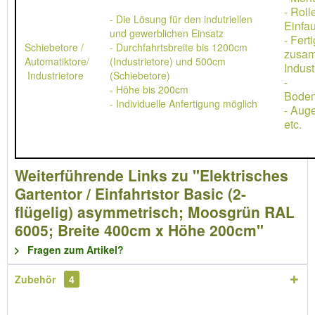
- Rol
- Die Lösung für den indutriellen
Einfau
und gewerblichen Einsatz
- Ferti
Schiebetore /
- Durchfahrtsbreite bis 1200cm
zusa
Automatiktore/
(Industrietore) und 500cm
Indust
Industrietore
(Schiebetore)
-
- Höhe bis 200cm
Boden
- Individuelle Anfertigung möglich
- Aug
etc.
Weiterführende Links zu "Elektrisches
Gartentor / Einfahrtstor Basic (2-
flügelig) asymmetrisch; Moosgrün RAL
6005; Breite 400cm x Höhe 200cm"
Fragen zum Artikel?
Zubehör
4