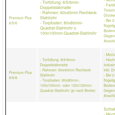
- Torfüllung: 6/5/6mm-
- Farb
Doppelstabmatte
Torschl
- Rahmen: 60x40mm Rechteck-
Drücke
Stahlrohr
Premium Plus
- Bei 2
- Torpfosten: 80x80mm-
6/5/6
flügeli
Quadrat-Stahlrohr o.
Bodenr
100x100mm-Quadrat-Stahlrohr
Gegen
Anschl
- Mont
- Torfüllung: 8/6/8mm-
- Hoch
Doppelstabmatte
Indust
- Rahmen: 60x40mm Rechteck-
inkl. D
Premium-Plus
Stahlrohr
- Bei 2
8/6/8
- Torpfosten: 80x80mm-,
flügeli
100x100mm- oder 120x120mm-
Bodenr
Quadrat-Stahlrohr (je nach Breite)
Gegen
Anschl
Schie
- Mon