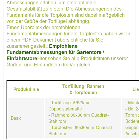
Abmessungen erfüllen, um eine optimale
Gesamtstabilität zu bieten. Die Abmessungenen des
Fundaments für die Torpfosten sind dabei maßgeblich
von der Größe der Torflügel abhängig.
Einen Überblick der empfohlenen
Fundamentabmessungen für die Torpfosten haben wir in
einem PDF-Dokument übersichtliche für Sie
zusammengestellt:
Empfohlene
Fundamentabmessungen für Gartentore /
Einfahrtstore
Hier sehen Sie alle Produktlinien unserer
Garten- und Einfahrtstore im Vergleich
Torfüllung,
Rahmen
Produktlinie
Li
&
Torpfosten
- Torfüllung: 6/5/6mm-
- Mont
Doppelstabmatte
- Bei 2
- Rahmen: 30x30mm Quadrat-
Toren 
Basic
Stahlrohr
Bodenr
- Torpfosten: 60x60mm-Quadrat-
Gegen
Stahlrohr
Anschl