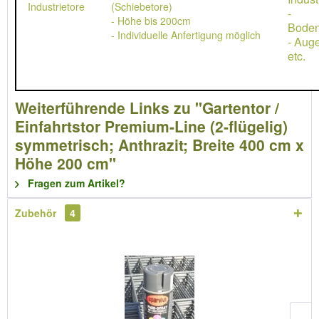
Industrietore
(Schiebetore)
-
- Höhe bis 200cm
Boden
- Individuelle Anfertigung möglich
- Aug
etc.
Weiterführende Links zu "Gartentor /
Einfahrtstor Premium-Line (2-flügelig)
symmetrisch; Anthrazit; Breite 400 cm x
Höhe 200 cm"
Fragen zum Artikel?
Zubehör
4