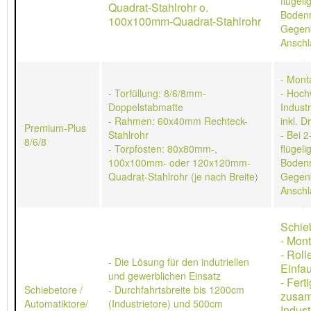
flügeli
Quadrat-Stahlrohr o.
Bodenr
100x100mm-Quadrat-Stahlrohr
Gegen
Anschl
- Mont
- Torfüllung: 8/6/8mm-
- Hoch
Doppelstabmatte
Indust
- Rahmen: 60x40mm Rechteck-
inkl. D
Premium-Plus
Stahlrohr
- Bei 2
8/6/8
- Torpfosten: 80x80mm-,
flügeli
100x100mm- oder 120x120mm-
Bodenr
Quadrat-Stahlrohr (je nach Breite)
Gegen
Anschl
Schie
- Mon
- Rol
- Die Lösung für den indutriellen
Einfau
und gewerblichen Einsatz
- Ferti
Schiebetore /
- Durchfahrtsbreite bis 1200cm
zusa
Automatiktore/
(Industrietore) und 500cm
Indust