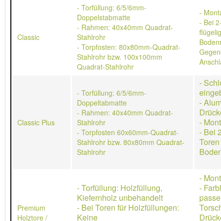
- Torfüllung: 6/5/6mm-
- Mont
Doppelstabmatte
- Bei 2
- Rahmen: 40x40mm Quadrat-
flügeli
Classic
Stahlrohr
Bodenr
- Torpfosten: 80x80mm-Quadrat-
Gegen
Stahlrohr bzw. 100x100mm
Anschl
Quadrat-Stahlrohr
- Schl
einge
- Torfüllung: 6/5/6mm-
- Alu
Doppeltabmatte
Drück
- Rahmen: 40x40mm Quadrat-
- Mon
Classic Plus
Stahlrohr
- Bei 
- Torpfosten 60x60mm-Quadrat-
Toren
Stahlrohr bzw. 80x80mm Quadrat-
Boden
Stahlrohr
- Mon
- Torfüllung: Holzfüllung,
- Farb
Kiefernholz unbehandelt
passe
- Bei Toren für Holzfüllungen:
Torsch
Premium
Keine
Drücke
Holztore /