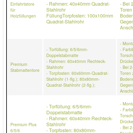
- Rahmen: 40x40mm Quadrat-
- Bei 
Einfahrtstore
Stahlrohr
Toren
für
FüllungTorpfosten: 100x100mm
Boden
Holzfüllungen
Quadrat-Stahlrohr
Gegen
Ansch
- Mont
- Torfüllung: 6/5/6mm-
- Farb
Doppelstabmatte
Torschl
- Rahmen: 60x40mm Rechteck-
Drücke
Premium
Stahlrohr
- Bei 2
Stabmattentore
- Torpfosten: 60x60mm-Quadrat-
Toren 
Stahlrohr (1-flg.); 80x80mm-
Bodenr
Quadrat-Stahlrohr (2-flg.);
Gegen
Anschl
- Mont
- Torfüllung: 6/5/6mm-
- Farb
Doppelstabmatte
Torschl
- Rahmen: 60x40mm Rechteck-
Drücke
Stahlrohr
Premium Plus
- Bei 2
- Torpfosten: 80x80mm-
6/5/6