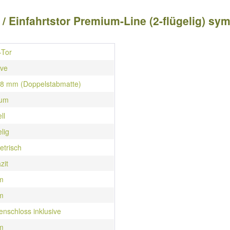
/ Einfahrtstor Premium-Line (2-flügelig) sym
-Tor
ive
/ 8 mm (Doppelstabmatte)
ium
ll
elig
trisch
zit
m
m
nschloss inklusive
m