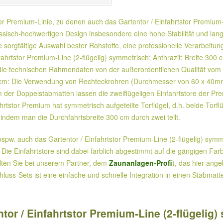
er Premium-Linie, zu denen auch das Gartentor / Einfahrtstor Premium-L
sisch-hochwertigen Design insbesondere eine hohe Stabilität und lang
e sorgfältige Auswahl bester Rohstoffe, eine professionelle Verarbeitu
ahrtstor Premium-Line (2-flügelig) symmetrisch; Anthrazit; Breite 300
 technischen Rahmendaten von der außerordentlichen Qualität vom Gar
 cm: Die Verwendung von Rechteckrohren (Durchmesser von 60 x 40mm),
r Doppelstabmatten lassen die zweiflügeligen Einfahrtstore der Pre
tstor Premium hat symmetrisch aufgeteilte Torflügel, d.h. beide Torf
 indem man die Durchfahrtsbreite 300 cm durch zwei teilt.
pw. auch das Gartentor / Einfahrtstor Premium-Line (2-flügelig) symm
Die Einfahrtstore sind dabei farblich abgestimmt auf die gängigen Fa
lten Sie bei unserem Partner, dem
Zaunanlagen-Profi
), das hier ange
luss-Sets ist eine einfache und schnelle Integration in einen Stabma
tor / Einfahrtstor Premium-Line (2-flügelig)