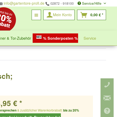
info@gartentore-profi.de
02872 - 918100
Service/Hilfe
Mein Konto
0,00 € *
fner & Tor-Zubehör
Service
% Sonderposten %
sch;
,95 € *
ersprechen
& zusätzlicher Warenkorbrabatt:
bis zu 20%