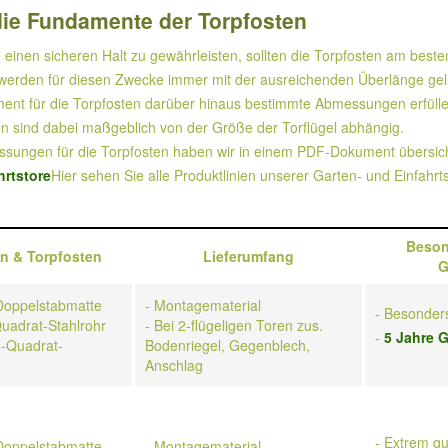
ie Fundamente der Torpfosten
 einen sicheren Halt zu gewährleisten, sollten die Torpfosten am beste
erden für diesen Zwecke immer mit der ausreichenden Überlänge geliefe
nt für die Torpfosten darüber hinaus bestimmte Abmessungen erfüllen,
 sind dabei maßgeblich von der Größe der Torflügel abhängig.
ungen für die Torpfosten haben wir in einem PDF-Dokument übersicht
rtstore
Hier sehen Sie alle Produktlinien unserer Garten- und Einfahrt
Beson
n &
Torpfosten
Lieferumfang
G
-Doppelstabmatte
- Montagematerial
- Besonders
adrat-Stahlrohr
- Bei 2-flügeligen Toren zus.
-
5 Jahre G
-Quadrat-
Bodenriegel, Gegenblech,
Anschlag
- Extrem gu
-Doppelstabmatte
- Montagematerial