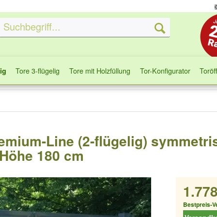
Tore 3-flügelig
Tore mit Holzfüllung
Tor-Konfigurator
Toröf
ig
remium-Line (2-flügelig) symmetri
x Höhe 180 cm
1.778
Bestpreis-V