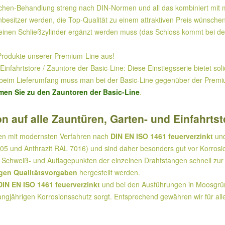
chen-Behandlung streng nach DIN-Normen und all das kombiniert mit 
nbesitzer werden, die Top-Qualität zu einem attraktiven Preis wünsche
ch einen Schließzylinder ergänzt werden muss (das Schloss kommt bei 
 Produkte unserer Premium-Line aus!
nfahrtstore / Zauntore der Basic-Line: Diese Einstiegsserie bietet so
h beim Lieferumfang muss man bei der Basic-Line gegenüber der Premi
men Sie zu den Zauntoren der Basic-Line
.
n auf alle Zauntüren, Garten- und Einfahrtst
den mit modernsten Verfahren nach
DIN EN ISO 1461 feuerverzinkt
und
5 und Anthrazit RAL 7016) und sind daher besonders gut vor Korrosi
Schweiß- und Auflagepunkten der einzelnen Drahtstangen schnell zur 
gen Qualitätsvorgaben
hergestellt werden.
DIN EN ISO 1461 feuerverzinkt
und bei den Ausführungen in Moosgrün 
angjährigen Korrosionsschutz sorgt. Entsprechend gewähren wir für all