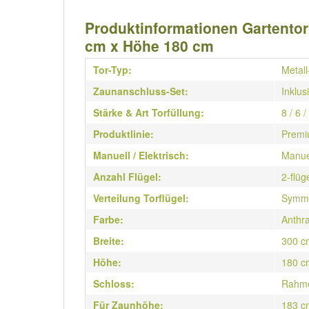
Produktinformationen Gartentor 
cm x Höhe 180 cm
Tor-Typ:
Metall
Zaunanschluss-Set:
Inklus
Stärke & Art Torfüllung:
8 / 6 
Produktlinie:
Prem
Manuell / Elektrisch:
Manue
Anzahl Flügel:
2-flüg
Verteilung Torflügel:
Symme
Farbe:
Anthra
Breite:
300 c
Höhe:
180 c
Schloss:
Rahme
Für Zaunhöhe:
183 c