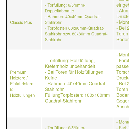
einge
- Torfüllung: 6/5/6mm-
- Alu
Doppeltabmatte
Drück
- Rahmen: 40x40mm Quadrat-
- Mon
Classic Plus
Stahlrohr
- Bei 
- Torpfosten 60x60mm-Quadrat-
Toren
Stahlrohr bzw. 80x80mm Quadrat-
Boden
Stahlrohr
- Mon
- Torfüllung: Holzfüllung,
- Farb
Kiefernholz unbehandelt
passe
- Bei Toren für Holzfüllungen:
Torsch
Premium
Keine
Drücke
Holztore /
- Rahmen: 40x40mm Quadrat-
- Bei 
Einfahrtstore
Stahlrohr
Toren
für
FüllungTorpfosten: 100x100mm
Boden
Holzfüllungen
Quadrat-Stahlrohr
Gegen
Ansch
- Mont
- Torfüllung: 6/5/6mm-
- Farb