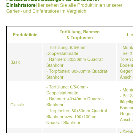
Einfahrtstore
Hier sehen Sie alle Produktlinien unserer
Garten- und Einfahrtstore im Vergleich
Torfüllung,
Rahmen
Produktlinie
Li
&
Torpfosten
- Torfüllung: 6/5/6mm-
- Mont
Doppelstabmatte
- Bei 2
- Rahmen: 30x30mm Quadrat-
Toren 
Basic
Stahlrohr
Bodenr
- Torpfosten: 60x60mm-Quadrat-
Gegen
Stahlrohr
Anschl
- Torfüllung: 6/5/6mm-
- Mont
Doppelstabmatte
- Bei 2
- Rahmen: 40x40mm Quadrat-
flügeli
Classic
Stahlrohr
Bodenr
- Torpfosten: 80x80mm-Quadrat-
Gegen
Stahlrohr bzw. 100x100mm
Anschl
Quadrat-Stahlrohr
- Schl