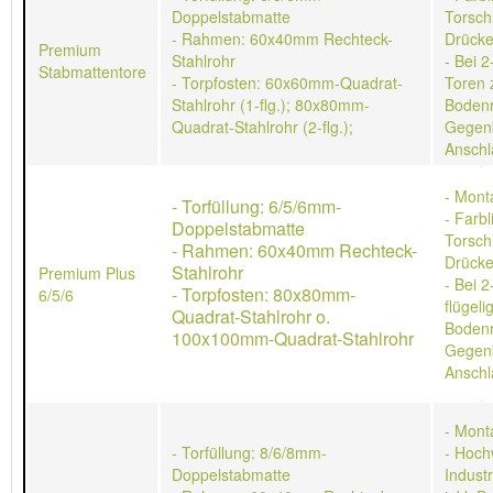
Doppelstabmatte
Torschl
- Rahmen: 60x40mm Rechteck-
Drücke
Premium
Stahlrohr
- Bei 2
Stabmattentore
- Torpfosten: 60x60mm-Quadrat-
Toren 
Stahlrohr (1-flg.); 80x80mm-
Bodenr
Quadrat-Stahlrohr (2-flg.);
Gegen
Anschl
- Mont
- Torfüllung: 6/5/6mm-
- Farb
Doppelstabmatte
Torschl
- Rahmen: 60x40mm Rechteck-
Drücke
Stahlrohr
Premium Plus
- Bei 2
- Torpfosten: 80x80mm-
6/5/6
flügeli
Quadrat-Stahlrohr o.
Bodenr
100x100mm-Quadrat-Stahlrohr
Gegen
Anschl
- Mont
- Torfüllung: 8/6/8mm-
- Hoch
Doppelstabmatte
Indust