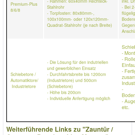
- Rahmen: 60x40mm Rechteck-
inkl. D
Premium-Plus
Stahlrohr
- Bei 2
8/6/8
- Torpfosten: 80x80mm-,
flügeli
100x100mm- oder 120x120mm-
Bodenr
Quadrat-Stahlrohr (je nach Breite)
Gegen
Anschl
Schie
- Mon
- Rol
- Die Lösung für den indutriellen
Einfau
und gewerblichen Einsatz
- Ferti
Schiebetore /
- Durchfahrtsbreite bis 1200cm
zusa
Automatiktore/
(Industrietore) und 500cm
Indust
Industrietore
(Schiebetore)
-
- Höhe bis 200cm
Boden
- Individuelle Anfertigung möglich
- Aug
etc.
Weiterführende Links zu "Zauntür /