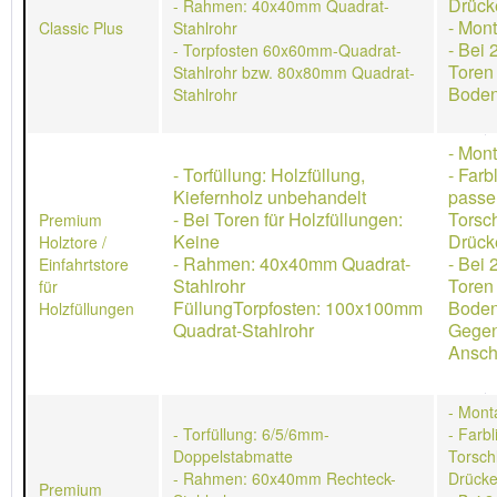
Drück
- Rahmen: 40x40mm Quadrat-
- Mon
Classic Plus
Stahlrohr
- Bei 
- Torpfosten 60x60mm-Quadrat-
Toren
Stahlrohr bzw. 80x80mm Quadrat-
Boden
Stahlrohr
- Mon
- Torfüllung: Holzfüllung,
- Farb
Kiefernholz unbehandelt
passe
- Bei Toren für Holzfüllungen:
Torsch
Premium
Keine
Drücke
Holztore /
- Rahmen: 40x40mm Quadrat-
- Bei 
Einfahrtstore
Stahlrohr
Toren
für
FüllungTorpfosten: 100x100mm
Boden
Holzfüllungen
Quadrat-Stahlrohr
Gegen
Ansch
- Mont
- Torfüllung: 6/5/6mm-
- Farb
Doppelstabmatte
Torschl
- Rahmen: 60x40mm Rechteck-
Drücke
Premium