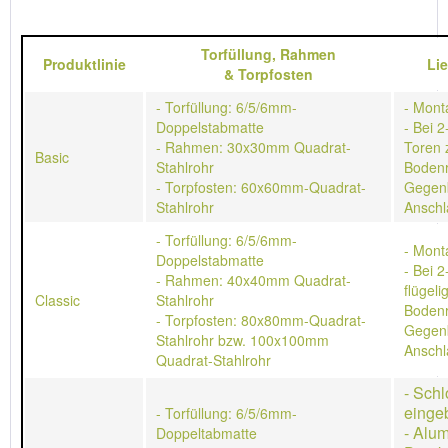
Torfüllung,
Rahmen
Produktlinie
Li
&
Torpfosten
- Torfüllung: 6/5/6mm-
- Mont
Doppelstabmatte
- Bei 2
- Rahmen: 30x30mm Quadrat-
Toren 
Basic
Stahlrohr
Bodenr
- Torpfosten: 60x60mm-Quadrat-
Gegen
Stahlrohr
Anschl
- Torfüllung: 6/5/6mm-
- Mont
Doppelstabmatte
- Bei 2
- Rahmen: 40x40mm Quadrat-
flügeli
Classic
Stahlrohr
Bodenr
- Torpfosten: 80x80mm-Quadrat-
Gegen
Stahlrohr bzw. 100x100mm
Anschl
Quadrat-Stahlrohr
- Schl
einge
- Torfüllung: 6/5/6mm-
- Alu
Doppeltabmatte