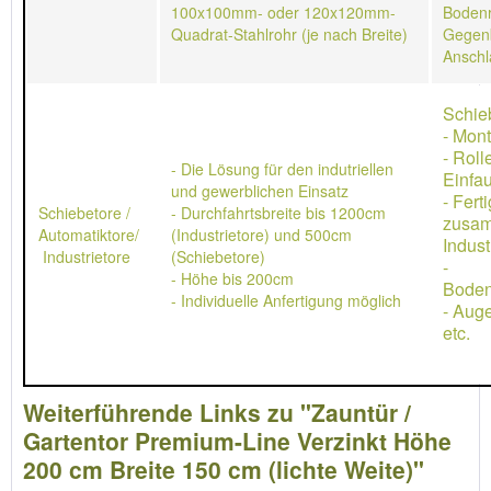
100x100mm- oder 120x120mm-
Bodenr
Quadrat-Stahlrohr (je nach Breite)
Gegen
Anschl
Schie
- Mon
- Rol
- Die Lösung für den indutriellen
Einfau
und gewerblichen Einsatz
- Ferti
Schiebetore /
- Durchfahrtsbreite bis 1200cm
zusa
Automatiktore/
(Industrietore) und 500cm
Indust
Industrietore
(Schiebetore)
-
- Höhe bis 200cm
Boden
- Individuelle Anfertigung möglich
- Aug
etc.
Weiterführende Links zu "Zauntür /
Gartentor Premium-Line Verzinkt Höhe
200 cm Breite 150 cm (lichte Weite)"