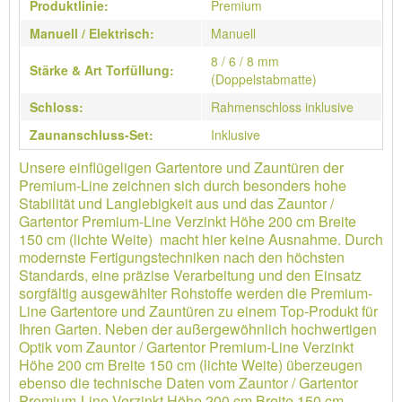
Produktlinie:
Premium
Manuell / Elektrisch:
Manuell
8 / 6 / 8 mm
Stärke & Art Torfüllung:
(Doppelstabmatte)
Schloss:
Rahmenschloss inklusive
Zaunanschluss-Set:
Inklusive
Unsere einflügeligen Gartentore und Zauntüren der
Premium-Line zeichnen sich durch besonders hohe
Stabilität und Langlebigkeit aus und das Zauntor /
Gartentor Premium-Line Verzinkt Höhe 200 cm Breite
150 cm (lichte Weite) macht hier keine Ausnahme. Durch
modernste Fertigungstechniken nach den höchsten
Standards, eine präzise Verarbeitung und den Einsatz
sorgfältig ausgewählter Rohstoffe werden die Premium-
Line Gartentore und Zauntüren zu einem Top-Produkt für
Ihren Garten. Neben der außergewöhnlich hochwertigen
Optik vom Zauntor / Gartentor Premium-Line Verzinkt
Höhe 200 cm Breite 150 cm (lichte Weite) überzeugen
ebenso die technische Daten vom Zauntor / Gartentor
Premium-Line Verzinkt Höhe 200 cm Breite 150 cm