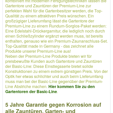
kombiniert mit modernen Fertigungstechniken lassen die
Gartentore und Zauntüren der Premium-Line zur
perfekten Wahl für die Gartenbesitzer werden, die Top-
Qualität zu einem attraktiven Preis wünschen. Ein
großzügiger Lieferumfang lässt die Gartentore der
Premium-Line zu einem Rundum-Sorglos-Paket werden:
Eine Edelstahl-Drückergarnitur, die lediglich noch durch
einen Schließzylinder ergänzt werden muss, ist bereits
enthalten, genauso wie ein Premium-Zaunanschluss-Set.
Top-Qualität made in Germany - das zeichnet alle
Produkte unserer Premium-Line aus!
Neben der Premium-Line Produkte bieten wir für
preisbewußte Kunden auch Gartentore und Zauntüren
der Basic-Line: Diese Einstiegsserie bietet solide
Konstruktionen zu einem extrem günstigen Preis. Von der
Optik her etwas schlichter und auch beim Lieferumfang
muss man bei der Basic-Line gegenüber der Premium-
Line Abstriche machen.
Hier kommen Sie zu den
Gartentoren der Basic-Line
.
5 Jahre Garantie gegen Korrosion auf
alle Zauntüren, Garten- und