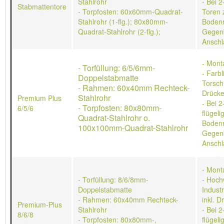
Stahlrohr
- Bei 2
Stabmattentore
- Torpfosten: 60x60mm-Quadrat-
Toren 
Stahlrohr (1-flg.); 80x80mm-
Bodenr
Quadrat-Stahlrohr (2-flg.);
Gegen
Anschl
- Mont
- Torfüllung: 6/5/6mm-
- Farb
Doppelstabmatte
Torschl
- Rahmen: 60x40mm Rechteck-
Drücke
Stahlrohr
Premium Plus
- Bei 2
- Torpfosten: 80x80mm-
6/5/6
flügeli
Quadrat-Stahlrohr o.
Bodenr
100x100mm-Quadrat-Stahlrohr
Gegen
Anschl
- Mont
- Torfüllung: 8/6/8mm-
- Hoch
Doppelstabmatte
Indust
- Rahmen: 60x40mm Rechteck-
inkl. D
Premium-Plus
Stahlrohr
- Bei 2
8/6/8
- Torpfosten: 80x80mm-,
flügeli