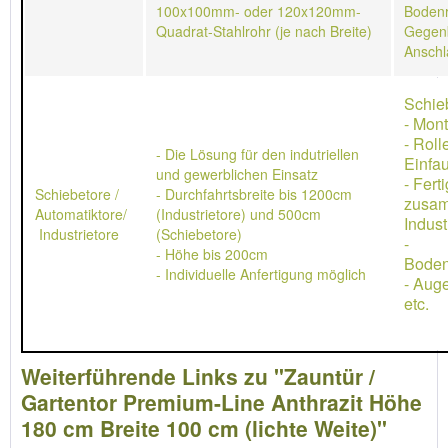
100x100mm- oder 120x120mm-
Bodenr
Quadrat-Stahlrohr (je nach Breite)
Gegen
Anschl
Schie
- Mon
- Rol
- Die Lösung für den indutriellen
Einfau
und gewerblichen Einsatz
- Ferti
Schiebetore /
- Durchfahrtsbreite bis 1200cm
zusa
Automatiktore/
(Industrietore) und 500cm
Indust
Industrietore
(Schiebetore)
-
- Höhe bis 200cm
Boden
- Individuelle Anfertigung möglich
- Aug
etc.
Weiterführende Links zu "Zauntür /
Gartentor Premium-Line Anthrazit Höhe
180 cm Breite 100 cm (lichte Weite)"