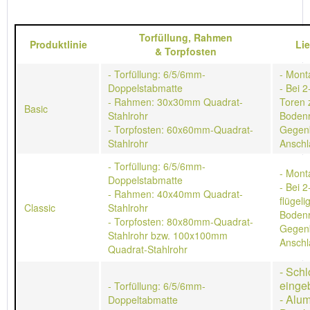
Torfüllung,
Rahmen
Produktlinie
Li
&
Torpfosten
- Torfüllung: 6/5/6mm-
- Mont
Doppelstabmatte
- Bei 2
- Rahmen: 30x30mm Quadrat-
Toren 
Basic
Stahlrohr
Bodenr
- Torpfosten: 60x60mm-Quadrat-
Gegen
Stahlrohr
Anschl
- Torfüllung: 6/5/6mm-
- Mont
Doppelstabmatte
- Bei 2
- Rahmen: 40x40mm Quadrat-
flügeli
Classic
Stahlrohr
Bodenr
- Torpfosten: 80x80mm-Quadrat-
Gegen
Stahlrohr bzw. 100x100mm
Anschl
Quadrat-Stahlrohr
- Schl
einge
- Torfüllung: 6/5/6mm-
- Alu
Doppeltabmatte