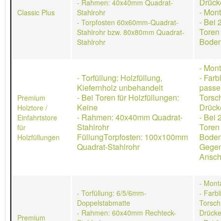
Drück
- Rahmen: 40x40mm Quadrat-
- Mon
Classic Plus
Stahlrohr
- Bei 
- Torpfosten 60x60mm-Quadrat-
Toren
Stahlrohr bzw. 80x80mm Quadrat-
Boden
Stahlrohr
- Mon
- Torfüllung: Holzfüllung,
- Farb
Kiefernholz unbehandelt
passe
- Bei Toren für Holzfüllungen:
Torsch
Premium
Keine
Drücke
Holztore /
- Rahmen: 40x40mm Quadrat-
- Bei 
Einfahrtstore
Stahlrohr
Toren
für
FüllungTorpfosten: 100x100mm
Boden
Holzfüllungen
Quadrat-Stahlrohr
Gegen
Ansch
- Mont
- Torfüllung: 6/5/6mm-
- Farb
Doppelstabmatte
Torschl
- Rahmen: 60x40mm Rechteck-
Drücke
Premium