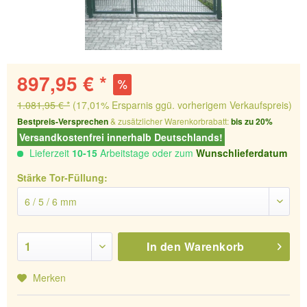
897,95 € *
1.081,95 € *
(17,01% Ersparnis ggü. vorherigem Verkaufspreis)
Bestpreis-Versprechen
& zusätzlicher Warenkorbrabatt:
bis zu 20%
Versandkostenfrei innerhalb Deutschlands!
Lieferzeit
10-15
Arbeitstage oder zum
Wunschlieferdatum
Stärke Tor-Füllung:
In den
Warenkorb
Merken