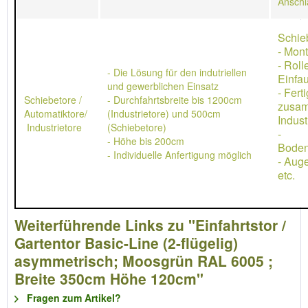
Anschl
Schie
- Mon
- Rol
- Die Lösung für den indutriellen
Einfau
und gewerblichen Einsatz
- Ferti
Schiebetore /
- Durchfahrtsbreite bis 1200cm
zusa
Automatiktore/
(Industrietore) und 500cm
Indust
Industrietore
(Schiebetore)
-
- Höhe bis 200cm
Boden
- Individuelle Anfertigung möglich
- Aug
etc.
Weiterführende Links zu "Einfahrtstor /
Gartentor Basic-Line (2-flügelig)
asymmetrisch; Moosgrün RAL 6005 ;
Breite 350cm Höhe 120cm"
Fragen zum Artikel?