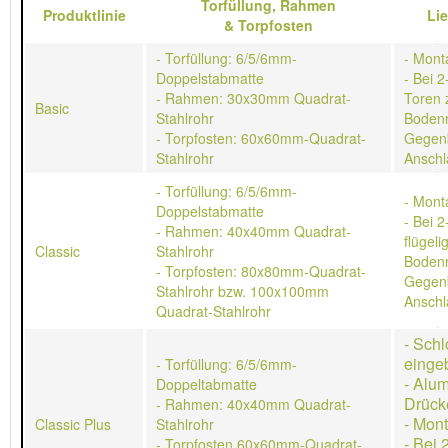
Torfüllung,
Rahmen
Produktlinie
Li
&
Torpfosten
- Torfüllung: 6/5/6mm-
- Mont
Doppelstabmatte
- Bei 2
- Rahmen: 30x30mm Quadrat-
Toren 
Basic
Stahlrohr
Bodenr
- Torpfosten: 60x60mm-Quadrat-
Gegen
Stahlrohr
Anschl
- Torfüllung: 6/5/6mm-
- Mont
Doppelstabmatte
- Bei 2
- Rahmen: 40x40mm Quadrat-
flügeli
Classic
Stahlrohr
Bodenr
- Torpfosten: 80x80mm-Quadrat-
Gegen
Stahlrohr bzw. 100x100mm
Anschl
Quadrat-Stahlrohr
- Schl
einge
- Torfüllung: 6/5/6mm-
- Alu
Doppeltabmatte
Drück
- Rahmen: 40x40mm Quadrat-
- Mon
Classic Plus
Stahlrohr
- Bei 
- Torpfosten 60x60mm-Quadrat-