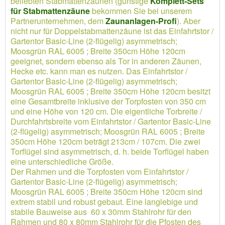
beliebten Stabmattenzäunen (günstige
Komplett-Sets
für Stabmattenzäune
bekommen Sie bei unserem
Partnerunternehmen, dem
Zaunanlagen-Profi
). Aber
nicht nur für Doppelstabmattenzäune ist das Einfahrtstor /
Gartentor Basic-Line (2-flügelig) asymmetrisch;
Moosgrün RAL 6005 ; Breite 350cm Höhe 120cm
geeignet, sondern ebenso als Tor in anderen Zäunen,
Hecke etc. kann man es nutzen. Das Einfahrtstor /
Gartentor Basic-Line (2-flügelig) asymmetrisch;
Moosgrün RAL 6005 ; Breite 350cm Höhe 120cm besitzt
eine Gesamtbreite inklusive der Torpfosten von 350 cm
und eine Höhe von 120 cm. Die eigentliche Torbreite /
Durchfahrtsbreite vom Einfahrtstor / Gartentor Basic-Line
(2-flügelig) asymmetrisch; Moosgrün RAL 6005 ; Breite
350cm Höhe 120cm beträgt 213cm / 107cm. Die zwei
Torflügel sind asymmetrisch, d. h. beide Torflügel haben
eine unterschiedliche Größe.
Der Rahmen und die Torpfosten vom Einfahrtstor /
Gartentor Basic-Line (2-flügelig) asymmetrisch;
Moosgrün RAL 6005 ; Breite 350cm Höhe 120cm sind
extrem stabil und robust gebaut. Eine langlebige und
stabile Bauweise aus 60 x 30mm Stahlrohr für den
Rahmen und 80 x 80mm Stahlrohr für die Pfosten des