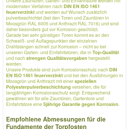
Unsere Zauntüren, Garten- und Einfahrtstore werden mit
modernsten Verfahren nach
DIN EN ISO 1461
feuerverzinkt
und werden auf Wunsch zusätzlich
pulverbeschichtet (bei den Toren und Zauntüren in
Moosgrün RAL 6005 und Anthrazit RAL 7016) und sind
daher besonders gut vor Korrosion geschützt.
Gerade bei sehr günstigen Toren kommt es an den
Schweiß- und Auflagepunkten der einzelnen
Drahtstangen schnell zur Korrosion – nicht so bei
unseren Garten- und Einfahrtstoren, die in
Top-Qualität
und nach
strengen Qualitätsvorgaben
hergestellt
werden.
Unsere Produkte sind zum Korrosionsschutz nach
DIN
EN ISO 1461 feuerverzinkt
und bei den Ausführungen in
Moosgrün und Anthrazit mit einer
speziellen
Polyesterpulverbeschichtung
versehen, die für
langjährigen Korrosionsschutz sorgt. Entsprechend
gewähren wir für alle Zauntüren, Gartentore und
Einfahrtstore eine
5jährige Garantie gegen Korrosion
.
Empfohlene Abmessungen für die
Fundamente der Torpfosten