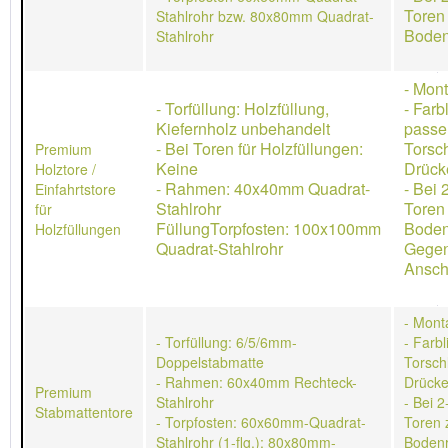
Toren
Stahlrohr bzw. 80x80mm Quadrat-
Boden
Stahlrohr
- Mon
- Torfüllung: Holzfüllung,
- Farb
Kiefernholz unbehandelt
passe
- Bei Toren für Holzfüllungen:
Torsch
Premium
Keine
Drücke
Holztore /
- Rahmen: 40x40mm Quadrat-
- Bei 
Einfahrtstore
Stahlrohr
Toren
für
FüllungTorpfosten: 100x100mm
Boden
Holzfüllungen
Quadrat-Stahlrohr
Gegen
Ansch
- Mont
- Torfüllung: 6/5/6mm-
- Farb
Doppelstabmatte
Torschl
- Rahmen: 60x40mm Rechteck-
Drücke
Premium
Stahlrohr
- Bei 2
Stabmattentore
- Torpfosten: 60x60mm-Quadrat-
Toren 
Stahlrohr (1-flg.); 80x80mm-
Bodenr