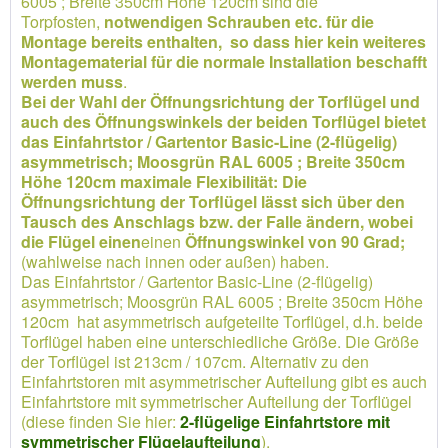
6005 ; Breite 350cm Höhe 120cm sind die
Torpfosten,
notwendigen Schrauben etc. für die
Montage bereits enthalten, so dass hier kein weiteres
Montagematerial für die normale Installation beschafft
werden muss
.
Bei der Wahl der Öffnungsrichtung der Torflügel und
auch des Öffnungswinkels der beiden Torflügel bietet
das Einfahrtstor / Gartentor Basic-Line (2-flügelig)
asymmetrisch; Moosgrün RAL 6005 ; Breite 350cm
Höhe 120cm maximale Flexibilität: Die
Öffnungsrichtung der Torflügel lässt sich über den
Tausch des Anschlags bzw. der Falle ändern, wobei
die Flügel einen
einen
Öffnungswinkel von 90 Grad;
(wahlweise nach innen oder außen) haben.
Das Einfahrtstor / Gartentor Basic-Line (2-flügelig)
asymmetrisch; Moosgrün RAL 6005 ; Breite 350cm Höhe
120cm hat asymmetrisch aufgeteilte Torflügel, d.h. beide
Torflügel haben eine unterschiedliche Größe. Die Größe
der Torflügel ist 213cm / 107cm. Alternativ zu den
Einfahrtstoren mit asymmetrischer Aufteilung gibt es auch
Einfahrtstore mit symmetrischer Aufteilung der Torflügel
(diese finden Sie hier:
2-flügelige Einfahrtstore mit
symmetrischer Flügelaufteilung
).