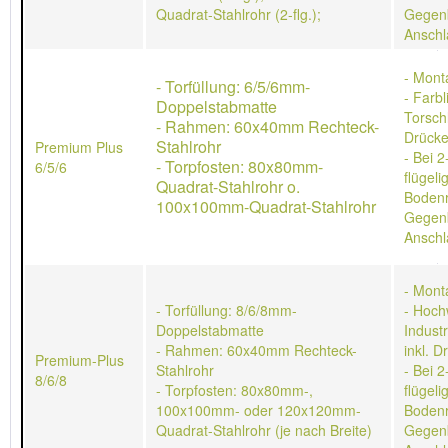
Quadrat-Stahlrohr (2-flg.);
Gegen
Anschl
- Mont
- Torfüllung: 6/5/6mm-
- Farb
Doppelstabmatte
Torschl
- Rahmen: 60x40mm Rechteck-
Drücke
Stahlrohr
Premium Plus
- Bei 2
- Torpfosten: 80x80mm-
6/5/6
flügeli
Quadrat-Stahlrohr o.
Bodenr
100x100mm-Quadrat-Stahlrohr
Gegen
Anschl
- Mont
- Torfüllung: 8/6/8mm-
- Hoch
Doppelstabmatte
Indust
- Rahmen: 60x40mm Rechteck-
inkl. D
Premium-Plus
Stahlrohr
- Bei 2
8/6/8
- Torpfosten: 80x80mm-,
flügeli
100x100mm- oder 120x120mm-
Bodenr
Quadrat-Stahlrohr (je nach Breite)
Gegen