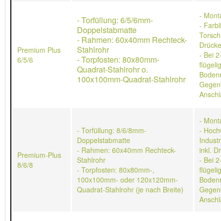
- Mont
- Torfüllung: 6/5/6mm-
- Farb
Doppelstabmatte
Torschl
- Rahmen: 60x40mm Rechteck-
Drücke
Stahlrohr
Premium Plus
- Bei 2
- Torpfosten: 80x80mm-
6/5/6
flügeli
Quadrat-Stahlrohr o.
Bodenr
100x100mm-Quadrat-Stahlrohr
Gegen
Anschl
- Mont
- Torfüllung: 8/6/8mm-
- Hoch
Doppelstabmatte
Indust
- Rahmen: 60x40mm Rechteck-
inkl. D
Premium-Plus
Stahlrohr
- Bei 2
8/6/8
- Torpfosten: 80x80mm-,
flügeli
100x100mm- oder 120x120mm-
Bodenr
Quadrat-Stahlrohr (je nach Breite)
Gegen
Anschl