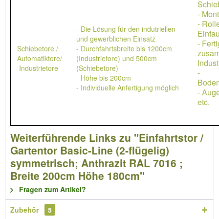
Schie
- Mon
- Rol
- Die Lösung für den indutriellen
Einfau
und gewerblichen Einsatz
- Ferti
Schiebetore /
- Durchfahrtsbreite bis 1200cm
zusa
Automatiktore/
(Industrietore) und 500cm
Indust
Industrietore
(Schiebetore)
-
- Höhe bis 200cm
Boden
- Individuelle Anfertigung möglich
- Aug
etc.
Weiterführende Links zu "Einfahrtstor /
Gartentor Basic-Line (2-flügelig)
symmetrisch; Anthrazit RAL 7016 ;
Breite 200cm Höhe 180cm"
Fragen zum Artikel?
Zubehör
5