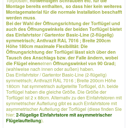
Torpfosten,
notwendigen Schrauben etc. für die
Montage bereits enthalten, so dass hier kein weiteres
Montagematerial für die normale Installation beschafft
werden muss
.
Bei der Wahl der Öffnungsrichtung der Torflügel und
auch des Öffnungswinkels der beiden Torflügel bietet
das Einfahrtstor / Gartentor Basic-Line (2-flügelig)
symmetrisch; Anthrazit RAL 7016 ; Breite 200cm
Höhe 180cm maximale Flexibilität: Die
Öffnungsrichtung der Torflügel lässt sich über den
Tausch des Anschlags bzw. der Falle ändern, wobei
die Flügel einen
einen
Öffnungswinkel von 90 Grad;
(wahlweise nach innen oder außen) haben.
Das Einfahrtstor / Gartentor Basic-Line (2-flügelig)
symmetrisch; Anthrazit RAL 7016 ; Breite 200cm Höhe
180cm hat symmetrisch aufgeteilte Torflügel, d.h. beide
Torflügel haben die gleiche Größe. Die Größe der
Torflügel ist 2 x 88cm. Alternativ zu den Einfahrtstoren mit
symmetrischer Aufteilung gibt es auch Einfahrtstore mit
asymmetrischer Aufteilung der Torflügel (diese finden Sie
hier:
2-flügelige Einfahrtstore mit asymmetrischer
Flügelaufteilung
).