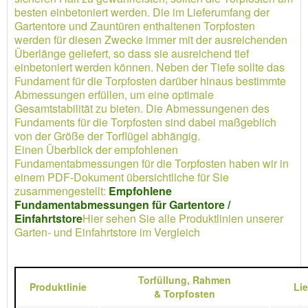
besten einbetoniert werden. Die im Lieferumfang der
Gartentore und Zauntüren enthaltenen Torpfosten
werden für diesen Zwecke immer mit der ausreichenden
Überlänge geliefert, so dass sie ausreichend tief
einbetoniert werden können. Neben der Tiefe sollte das
Fundament für die Torpfosten darüber hinaus bestimmte
Abmessungen erfüllen, um eine optimale
Gesamtstabilität zu bieten. Die Abmessungenen des
Fundaments für die Torpfosten sind dabei maßgeblich
von der Größe der Torflügel abhängig.
Einen Überblick der empfohlenen
Fundamentabmessungen für die Torpfosten haben wir in
einem PDF-Dokument übersichtliche für Sie
zusammengestellt:
Empfohlene
Fundamentabmessungen für Gartentore /
Einfahrtstore
Hier sehen Sie alle Produktlinien unserer
Garten- und Einfahrtstore im Vergleich
Torfüllung,
Rahmen
Produktlinie
Li
&
Torpfosten