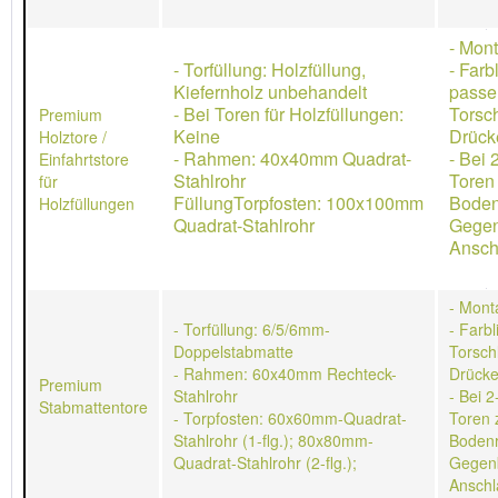
- Mon
- Torfüllung: Holzfüllung,
- Farb
Kiefernholz unbehandelt
passe
- Bei Toren für Holzfüllungen:
Torsch
Premium
Keine
Drücke
Holztore /
- Rahmen: 40x40mm Quadrat-
- Bei 
Einfahrtstore
Stahlrohr
Toren
für
FüllungTorpfosten: 100x100mm
Boden
Holzfüllungen
Quadrat-Stahlrohr
Gegen
Ansch
- Mont
- Torfüllung: 6/5/6mm-
- Farb
Doppelstabmatte
Torschl
- Rahmen: 60x40mm Rechteck-
Drücke
Premium
Stahlrohr
- Bei 2
Stabmattentore
- Torpfosten: 60x60mm-Quadrat-
Toren 
Stahlrohr (1-flg.); 80x80mm-
Bodenr
Quadrat-Stahlrohr (2-flg.);
Gegen
Anschl