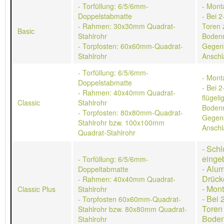
- Torfüllung: 6/5/6mm-
- Mont
Doppelstabmatte
- Bei 2
- Rahmen: 30x30mm Quadrat-
Toren 
Basic
Stahlrohr
Bodenr
- Torpfosten: 60x60mm-Quadrat-
Gegen
Stahlrohr
Anschl
- Torfüllung: 6/5/6mm-
- Mont
Doppelstabmatte
- Bei 2
- Rahmen: 40x40mm Quadrat-
flügeli
Classic
Stahlrohr
Bodenr
- Torpfosten: 80x80mm-Quadrat-
Gegen
Stahlrohr bzw. 100x100mm
Anschl
Quadrat-Stahlrohr
- Schl
einge
- Torfüllung: 6/5/6mm-
- Alu
Doppeltabmatte
Drück
- Rahmen: 40x40mm Quadrat-
- Mon
Classic Plus
Stahlrohr
- Bei 
- Torpfosten 60x60mm-Quadrat-
Toren
Stahlrohr bzw. 80x80mm Quadrat-
Boden
Stahlrohr