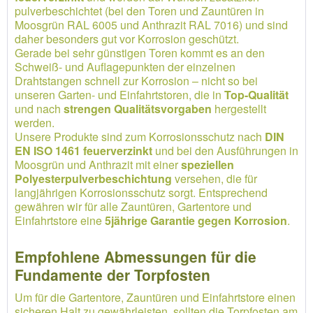
pulverbeschichtet (bei den Toren und Zauntüren in
Moosgrün RAL 6005 und Anthrazit RAL 7016) und sind
daher besonders gut vor Korrosion geschützt.
Gerade bei sehr günstigen Toren kommt es an den
Schweiß- und Auflagepunkten der einzelnen
Drahtstangen schnell zur Korrosion – nicht so bei
unseren Garten- und Einfahrtstoren, die in
Top-Qualität
und nach
strengen Qualitätsvorgaben
hergestellt
werden.
Unsere Produkte sind zum Korrosionsschutz nach
DIN
EN ISO 1461 feuerverzinkt
und bei den Ausführungen in
Moosgrün und Anthrazit mit einer
speziellen
Polyesterpulverbeschichtung
versehen, die für
langjährigen Korrosionsschutz sorgt. Entsprechend
gewähren wir für alle Zauntüren, Gartentore und
Einfahrtstore eine
5jährige Garantie gegen Korrosion
.
Empfohlene Abmessungen für die
Fundamente der Torpfosten
Um für die Gartentore, Zauntüren und Einfahrtstore einen
sicheren Halt zu gewährleisten, sollten die Torpfosten am