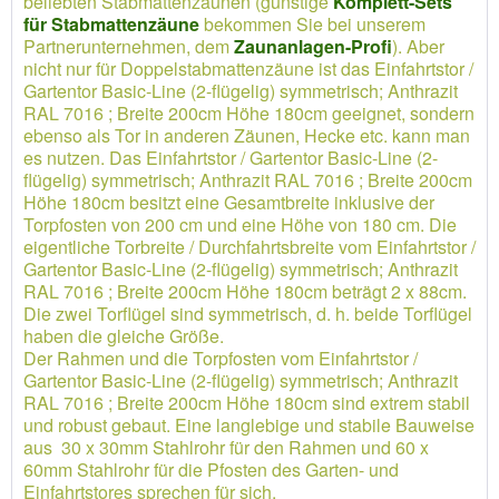
beliebten Stabmattenzäunen (günstige
Komplett-Sets
für Stabmattenzäune
bekommen Sie bei unserem
Partnerunternehmen, dem
Zaunanlagen-Profi
). Aber
nicht nur für Doppelstabmattenzäune ist das Einfahrtstor /
Gartentor Basic-Line (2-flügelig) symmetrisch; Anthrazit
RAL 7016 ; Breite 200cm Höhe 180cm geeignet, sondern
ebenso als Tor in anderen Zäunen, Hecke etc. kann man
es nutzen. Das Einfahrtstor / Gartentor Basic-Line (2-
flügelig) symmetrisch; Anthrazit RAL 7016 ; Breite 200cm
Höhe 180cm besitzt eine Gesamtbreite inklusive der
Torpfosten von 200 cm und eine Höhe von 180 cm. Die
eigentliche Torbreite / Durchfahrtsbreite vom Einfahrtstor /
Gartentor Basic-Line (2-flügelig) symmetrisch; Anthrazit
RAL 7016 ; Breite 200cm Höhe 180cm beträgt 2 x 88cm.
Die zwei Torflügel sind symmetrisch, d. h. beide Torflügel
haben die gleiche Größe.
Der Rahmen und die Torpfosten vom Einfahrtstor /
Gartentor Basic-Line (2-flügelig) symmetrisch; Anthrazit
RAL 7016 ; Breite 200cm Höhe 180cm sind extrem stabil
und robust gebaut. Eine langlebige und stabile Bauweise
aus 30 x 30mm Stahlrohr für den Rahmen und 60 x
60mm Stahlrohr für die Pfosten des Garten- und
Einfahrtstores sprechen für sich.