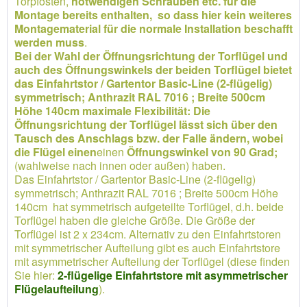
Torpfosten,
notwendigen Schrauben etc. für die
Montage bereits enthalten, so dass hier kein weiteres
Montagematerial für die normale Installation beschafft
werden muss
.
Bei der Wahl der Öffnungsrichtung der Torflügel und
auch des Öffnungswinkels der beiden Torflügel bietet
das Einfahrtstor / Gartentor Basic-Line (2-flügelig)
symmetrisch; Anthrazit RAL 7016 ; Breite 500cm
Höhe 140cm maximale Flexibilität: Die
Öffnungsrichtung der Torflügel lässt sich über den
Tausch des Anschlags bzw. der Falle ändern, wobei
die Flügel einen
einen
Öffnungswinkel von 90 Grad;
(wahlweise nach innen oder außen) haben.
Das Einfahrtstor / Gartentor Basic-Line (2-flügelig)
symmetrisch; Anthrazit RAL 7016 ; Breite 500cm Höhe
140cm hat symmetrisch aufgeteilte Torflügel, d.h. beide
Torflügel haben die gleiche Größe. Die Größe der
Torflügel ist 2 x 234cm. Alternativ zu den Einfahrtstoren
mit symmetrischer Aufteilung gibt es auch Einfahrtstore
mit asymmetrischer Aufteilung der Torflügel (diese finden
Sie hier:
2-flügelige Einfahrtstore mit asymmetrischer
Flügelaufteilung
).