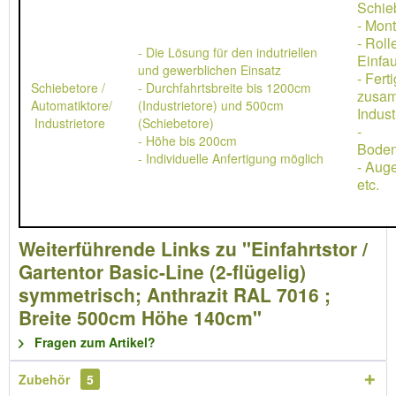
Schie
- Mon
- Rol
- Die Lösung für den indutriellen
Einfau
und gewerblichen Einsatz
- Ferti
Schiebetore /
- Durchfahrtsbreite bis 1200cm
zusa
Automatiktore/
(Industrietore) und 500cm
Indust
Industrietore
(Schiebetore)
-
- Höhe bis 200cm
Boden
- Individuelle Anfertigung möglich
- Aug
etc.
Weiterführende Links zu "Einfahrtstor /
Gartentor Basic-Line (2-flügelig)
symmetrisch; Anthrazit RAL 7016 ;
Breite 500cm Höhe 140cm"
Fragen zum Artikel?
Zubehör
5