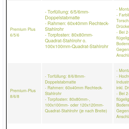
- Mont
- Torfüllung: 6/5/6mm-
- Farb
Doppelstabmatte
Torschl
- Rahmen: 60x40mm Rechteck-
Drücke
Stahlrohr
Premium Plus
- Bei 2
- Torpfosten: 80x80mm-
6/5/6
flügeli
Quadrat-Stahlrohr o.
Bodenr
100x100mm-Quadrat-Stahlrohr
Gegen
Anschl
- Mont
- Torfüllung: 8/6/8mm-
- Hoch
Doppelstabmatte
Indust
- Rahmen: 60x40mm Rechteck-
inkl. D
Premium-Plus
Stahlrohr
- Bei 2
8/6/8
- Torpfosten: 80x80mm-,
flügeli
100x100mm- oder 120x120mm-
Bodenr
Quadrat-Stahlrohr (je nach Breite)
Gegen
Anschl