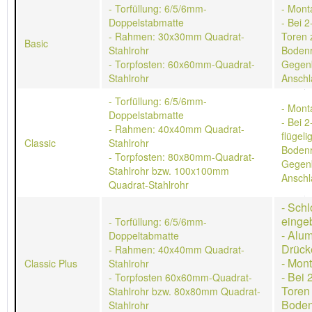
- Torfüllung: 6/5/6mm-
- Mont
Doppelstabmatte
- Bei 2
- Rahmen: 30x30mm Quadrat-
Toren 
Basic
Stahlrohr
Bodenr
- Torpfosten: 60x60mm-Quadrat-
Gegen
Stahlrohr
Anschl
- Torfüllung: 6/5/6mm-
- Mont
Doppelstabmatte
- Bei 2
- Rahmen: 40x40mm Quadrat-
flügeli
Classic
Stahlrohr
Bodenr
- Torpfosten: 80x80mm-Quadrat-
Gegen
Stahlrohr bzw. 100x100mm
Anschl
Quadrat-Stahlrohr
- Schl
einge
- Torfüllung: 6/5/6mm-
- Alu
Doppeltabmatte
Drück
- Rahmen: 40x40mm Quadrat-
- Mon
Classic Plus
Stahlrohr
- Bei 
- Torpfosten 60x60mm-Quadrat-
Toren
Stahlrohr bzw. 80x80mm Quadrat-
Boden
Stahlrohr