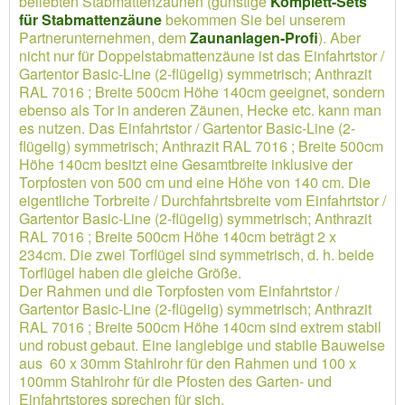
beliebten Stabmattenzäunen (günstige
Komplett-Sets
für Stabmattenzäune
bekommen Sie bei unserem
Partnerunternehmen, dem
Zaunanlagen-Profi
). Aber
nicht nur für Doppelstabmattenzäune ist das Einfahrtstor /
Gartentor Basic-Line (2-flügelig) symmetrisch; Anthrazit
RAL 7016 ; Breite 500cm Höhe 140cm geeignet, sondern
ebenso als Tor in anderen Zäunen, Hecke etc. kann man
es nutzen. Das Einfahrtstor / Gartentor Basic-Line (2-
flügelig) symmetrisch; Anthrazit RAL 7016 ; Breite 500cm
Höhe 140cm besitzt eine Gesamtbreite inklusive der
Torpfosten von 500 cm und eine Höhe von 140 cm. Die
eigentliche Torbreite / Durchfahrtsbreite vom Einfahrtstor /
Gartentor Basic-Line (2-flügelig) symmetrisch; Anthrazit
RAL 7016 ; Breite 500cm Höhe 140cm beträgt 2 x
234cm. Die zwei Torflügel sind symmetrisch, d. h. beide
Torflügel haben die gleiche Größe.
Der Rahmen und die Torpfosten vom Einfahrtstor /
Gartentor Basic-Line (2-flügelig) symmetrisch; Anthrazit
RAL 7016 ; Breite 500cm Höhe 140cm sind extrem stabil
und robust gebaut. Eine langlebige und stabile Bauweise
aus 60 x 30mm Stahlrohr für den Rahmen und 100 x
100mm Stahlrohr für die Pfosten des Garten- und
Einfahrtstores sprechen für sich.