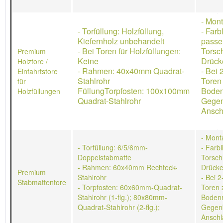
- Mon
- Torfüllung: Holzfüllung,
- Farb
Kiefernholz unbehandelt
passe
- Bei Toren für Holzfüllungen:
Torsch
Premium
Keine
Drücke
Holztore /
- Rahmen: 40x40mm Quadrat-
- Bei 
Einfahrtstore
Stahlrohr
Toren
für
FüllungTorpfosten: 100x100mm
Boden
Holzfüllungen
Quadrat-Stahlrohr
Gegen
Ansch
- Mont
- Torfüllung: 6/5/6mm-
- Farb
Doppelstabmatte
Torschl
- Rahmen: 60x40mm Rechteck-
Drücke
Premium
Stahlrohr
- Bei 2
Stabmattentore
- Torpfosten: 60x60mm-Quadrat-
Toren 
Stahlrohr (1-flg.); 80x80mm-
Bodenr
Quadrat-Stahlrohr (2-flg.);
Gegen
Anschl