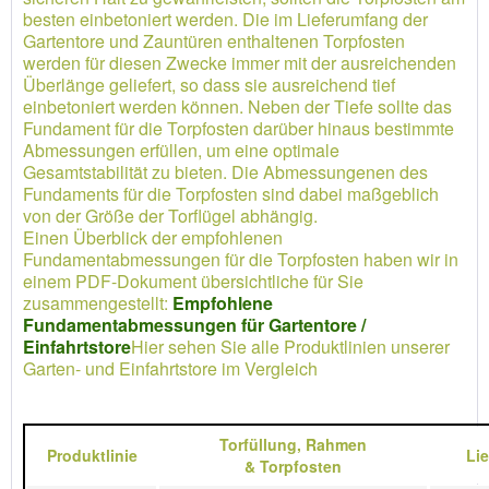
besten einbetoniert werden. Die im Lieferumfang der
Gartentore und Zauntüren enthaltenen Torpfosten
werden für diesen Zwecke immer mit der ausreichenden
Überlänge geliefert, so dass sie ausreichend tief
einbetoniert werden können. Neben der Tiefe sollte das
Fundament für die Torpfosten darüber hinaus bestimmte
Abmessungen erfüllen, um eine optimale
Gesamtstabilität zu bieten. Die Abmessungenen des
Fundaments für die Torpfosten sind dabei maßgeblich
von der Größe der Torflügel abhängig.
Einen Überblick der empfohlenen
Fundamentabmessungen für die Torpfosten haben wir in
einem PDF-Dokument übersichtliche für Sie
zusammengestellt:
Empfohlene
Fundamentabmessungen für Gartentore /
Einfahrtstore
Hier sehen Sie alle Produktlinien unserer
Garten- und Einfahrtstore im Vergleich
Torfüllung,
Rahmen
Produktlinie
Li
&
Torpfosten