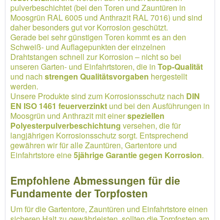
pulverbeschichtet (bei den Toren und Zauntüren in
Moosgrün RAL 6005 und Anthrazit RAL 7016) und sind
daher besonders gut vor Korrosion geschützt.
Gerade bei sehr günstigen Toren kommt es an den
Schweiß- und Auflagepunkten der einzelnen
Drahtstangen schnell zur Korrosion – nicht so bei
unseren Garten- und Einfahrtstoren, die in
Top-Qualität
und nach
strengen Qualitätsvorgaben
hergestellt
werden.
Unsere Produkte sind zum Korrosionsschutz nach
DIN
EN ISO 1461 feuerverzinkt
und bei den Ausführungen in
Moosgrün und Anthrazit mit einer
speziellen
Polyesterpulverbeschichtung
versehen, die für
langjährigen Korrosionsschutz sorgt. Entsprechend
gewähren wir für alle Zauntüren, Gartentore und
Einfahrtstore eine
5jährige Garantie gegen Korrosion
.
Empfohlene Abmessungen für die
Fundamente der Torpfosten
Um für die Gartentore, Zauntüren und Einfahrtstore einen
sicheren Halt zu gewährleisten, sollten die Torpfosten am