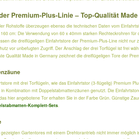
s der Premium-Plus-Linie – Top-Qualität Mad
er Rohstoffe überzeugen ebenso die technischen Daten vom Einfahrtsto
e 160 cm: Die Verwendung von 60 x 40mm starken Rechteckrohren für 
sen die dreiflügeligen Einfahrtstore der Premium-Plus-Line nicht nur 
chutz vor unbefugten Zugriff. Der Anschlag der drei Torflügel ist frei w
te Qualität Made in Germany zeichnet die dreiflügeligen Tore der Prem
tenzäune
tore mit drei Torflügeln, wie das Einfahrtstor (3-flügelig) Premium Pl
 Kombination mit Doppelstabmattenzäunen genutzt. Die Einfahrtstore si
s hier angebotene Tor erhalten Sie in der Farbe Grün. Günstige Zaun
lstabmatten-Komplett-Sets
.
e
 gezeigten Gartentores mit einem Drehtorantrieb nicht immer möglich is