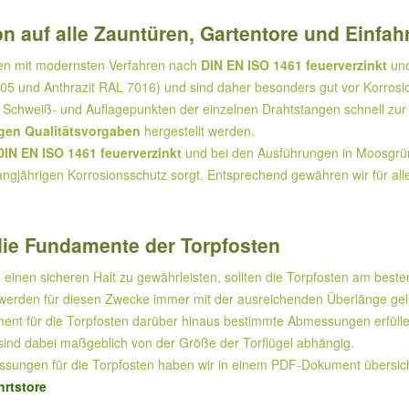
n auf alle Zauntüren, Gartentore und Einfah
den mit modernsten Verfahren nach
DIN EN ISO 1461 feuerverzinkt
und
5 und Anthrazit RAL 7016) und sind daher besonders gut vor Korrosi
Schweiß- und Auflagepunkten der einzelnen Drahtstangen schnell zur 
gen Qualitätsvorgaben
hergestellt werden.
DIN EN ISO 1461 feuerverzinkt
und bei den Ausführungen in Moosgrün 
angjährigen Korrosionsschutz sorgt. Entsprechend gewähren wir für all
ie Fundamente der Torpfosten
 einen sicheren Halt zu gewährleisten, sollten die Torpfosten am beste
erden für diesen Zwecke immer mit der ausreichenden Überlänge geliefe
nt für die Torpfosten darüber hinaus bestimmte Abmessungen erfüllen,
ind dabei maßgeblich von der Größe der Torflügel abhängig.
ungen für die Torpfosten haben wir in einem PDF-Dokument übersicht
rtstore