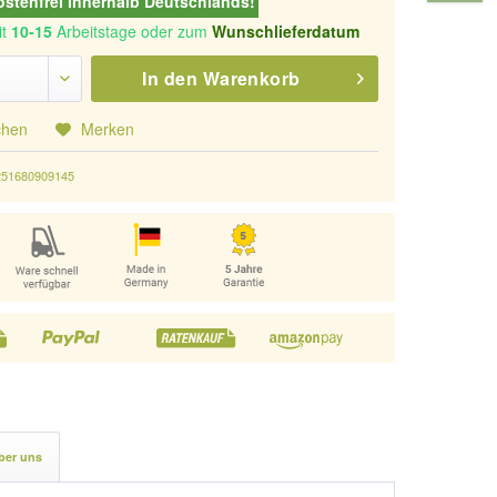
stenfrei innerhalb Deutschlands!
it
10-15
Arbeitstage oder zum
Wunschlieferdatum
In den
Warenkorb
chen
Merken
251680909145
ber uns