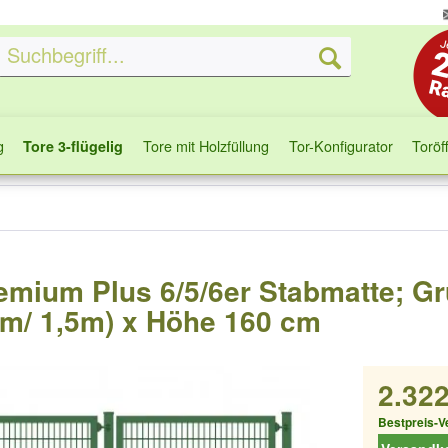
g
Tore mit Holzfüllung
Tor-Konfigurator
Toröf
Tore 3-flügelig
Premium Plus 6/5/6er Stabmatte; Gr
5m/ 1,5m) x Höhe 160 cm
2.322
Bestpreis-V