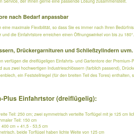
en Service, der Ihnen gerne eine passende Lösung zusammenstellt.
Tore nach Bedarf anpassbar
en eine maximale Flexibilität, so dass Sie es immer nach Ihren Bedürf
ar und die Einfahrtstore erreichen einen Öffnungswinkel von bis zu 180°
ssern, Drückergarnituren und Schließzylindern uvm. 
n verfügen die dreiflügeligen Einfahrts- und Gartentore der Premium-
d aus zwei hochwertigen Industrieschlössern (farblich passend), Drücke
nblech, ein Feststellriegel (für den breiten Teil des Tores) enthalten,
us Einfahrtstor (dreiflügelig):
breite Teil: 250 cm; zwei symmetrisch verteilte Torflügel mit je 125 cm li
chmaler Teil: 150 cm
): 400 cm + 41,5 - 53,5 cm
mmetrisch, beide Torflügel haben lichte Weite von 125 cm