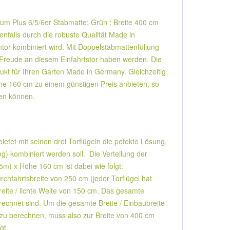
mium Plus 6/5/6er Stabmatte; Grün ; Breite 400 cm
nfalls durch die robuste Qualität Made in
entor kombiniert wird. Mit Doppelstabmattenfüllung
e Freude an diesem Einfahrtstor haben werden. Die
ukt für Ihren Garten Made in Germany. Gleichzeitig
öhe 160 cm zu einem günstigen Preis anbieten, so
ren können.
etet mit seinen drei Torflügeln die pefekte Lösung,
) kombiniert werden soll. Die Verteilung der
5m) x Höhe 160 cm ist dabei wie folgt:
rchfahrtsbreite von 250 cm (jeder Torflügel hat
reite / lichte Weite von 150 cm. Das gesamte
erechnet sind. Um die gesamte Breite / Einbaubreite
 zu berechnen, muss also zur Breite von 400 cm
gt.