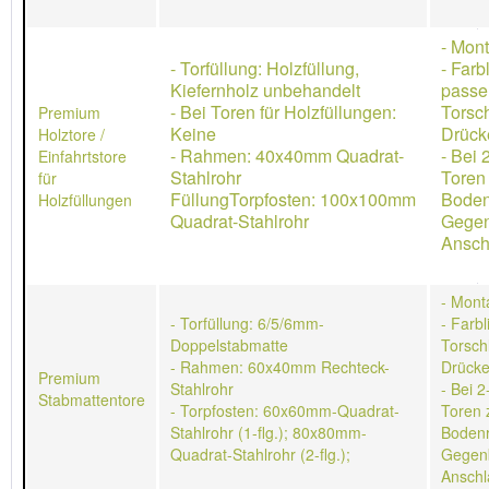
- Mon
- Torfüllung: Holzfüllung,
- Farb
Kiefernholz unbehandelt
passe
- Bei Toren für Holzfüllungen:
Torsch
Premium
Keine
Drücke
Holztore /
- Rahmen: 40x40mm Quadrat-
- Bei 
Einfahrtstore
Stahlrohr
Toren
für
FüllungTorpfosten: 100x100mm
Boden
Holzfüllungen
Quadrat-Stahlrohr
Gegen
Ansch
- Mont
- Torfüllung: 6/5/6mm-
- Farb
Doppelstabmatte
Torschl
- Rahmen: 60x40mm Rechteck-
Drücke
Premium
Stahlrohr
- Bei 2
Stabmattentore
- Torpfosten: 60x60mm-Quadrat-
Toren 
Stahlrohr (1-flg.); 80x80mm-
Bodenr
Quadrat-Stahlrohr (2-flg.);
Gegen
Anschl