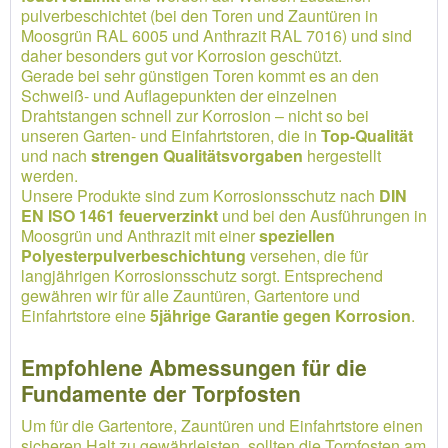
pulverbeschichtet (bei den Toren und Zauntüren in
Moosgrün RAL 6005 und Anthrazit RAL 7016) und sind
daher besonders gut vor Korrosion geschützt.
Gerade bei sehr günstigen Toren kommt es an den
Schweiß- und Auflagepunkten der einzelnen
Drahtstangen schnell zur Korrosion – nicht so bei
unseren Garten- und Einfahrtstoren, die in
Top-Qualität
und nach
strengen Qualitätsvorgaben
hergestellt
werden.
Unsere Produkte sind zum Korrosionsschutz nach
DIN
EN ISO 1461 feuerverzinkt
und bei den Ausführungen in
Moosgrün und Anthrazit mit einer
speziellen
Polyesterpulverbeschichtung
versehen, die für
langjährigen Korrosionsschutz sorgt. Entsprechend
gewähren wir für alle Zauntüren, Gartentore und
Einfahrtstore eine
5jährige Garantie gegen Korrosion
.
Empfohlene Abmessungen für die
Fundamente der Torpfosten
Um für die Gartentore, Zauntüren und Einfahrtstore einen
sicheren Halt zu gewährleisten, sollten die Torpfosten am