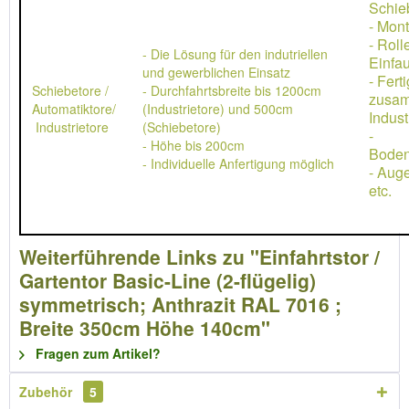
Schie
- Mon
- Rol
- Die Lösung für den indutriellen
Einfau
und gewerblichen Einsatz
- Ferti
Schiebetore /
- Durchfahrtsbreite bis 1200cm
zusa
Automatiktore/
(Industrietore) und 500cm
Indust
Industrietore
(Schiebetore)
-
- Höhe bis 200cm
Boden
- Individuelle Anfertigung möglich
- Aug
etc.
Weiterführende Links zu "Einfahrtstor /
Gartentor Basic-Line (2-flügelig)
symmetrisch; Anthrazit RAL 7016 ;
Breite 350cm Höhe 140cm"
Fragen zum Artikel?
Zubehör
5