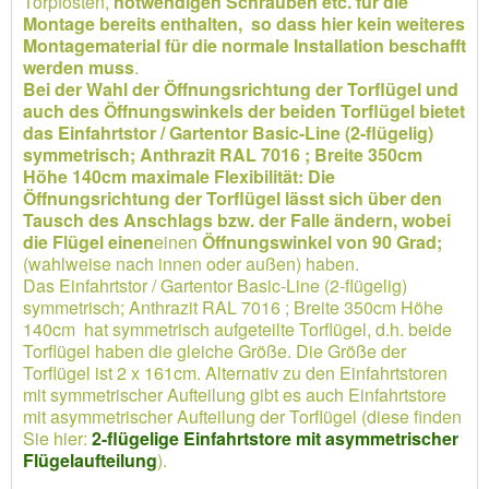
Torpfosten,
notwendigen Schrauben etc. für die
Montage bereits enthalten, so dass hier kein weiteres
Montagematerial für die normale Installation beschafft
werden muss
.
Bei der Wahl der Öffnungsrichtung der Torflügel und
auch des Öffnungswinkels der beiden Torflügel bietet
das Einfahrtstor / Gartentor Basic-Line (2-flügelig)
symmetrisch; Anthrazit RAL 7016 ; Breite 350cm
Höhe 140cm maximale Flexibilität: Die
Öffnungsrichtung der Torflügel lässt sich über den
Tausch des Anschlags bzw. der Falle ändern, wobei
die Flügel einen
einen
Öffnungswinkel von 90 Grad;
(wahlweise nach innen oder außen) haben.
Das Einfahrtstor / Gartentor Basic-Line (2-flügelig)
symmetrisch; Anthrazit RAL 7016 ; Breite 350cm Höhe
140cm hat symmetrisch aufgeteilte Torflügel, d.h. beide
Torflügel haben die gleiche Größe. Die Größe der
Torflügel ist 2 x 161cm. Alternativ zu den Einfahrtstoren
mit symmetrischer Aufteilung gibt es auch Einfahrtstore
mit asymmetrischer Aufteilung der Torflügel (diese finden
Sie hier:
2-flügelige Einfahrtstore mit asymmetrischer
Flügelaufteilung
).