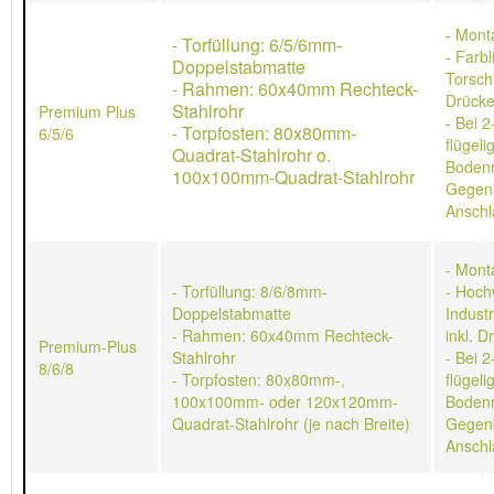
- Mont
- Torfüllung: 6/5/6mm-
- Farb
Doppelstabmatte
Torschl
- Rahmen: 60x40mm Rechteck-
Drücke
Stahlrohr
Premium Plus
- Bei 2
- Torpfosten: 80x80mm-
6/5/6
flügeli
Quadrat-Stahlrohr o.
Bodenr
100x100mm-Quadrat-Stahlrohr
Gegen
Anschl
- Mont
- Torfüllung: 8/6/8mm-
- Hoch
Doppelstabmatte
Indust
- Rahmen: 60x40mm Rechteck-
inkl. D
Premium-Plus
Stahlrohr
- Bei 2
8/6/8
- Torpfosten: 80x80mm-,
flügeli
100x100mm- oder 120x120mm-
Bodenr
Quadrat-Stahlrohr (je nach Breite)
Gegen
Anschl