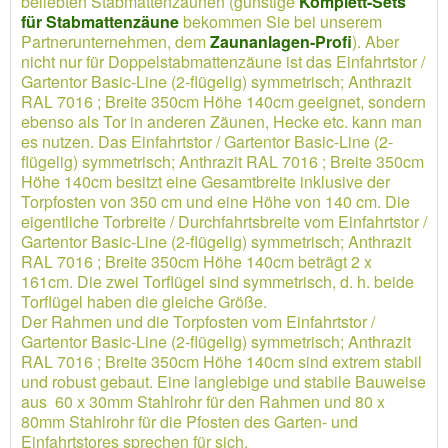
beliebten Stabmattenzäunen (günstige
Komplett-Sets
für Stabmattenzäune
bekommen Sie bei unserem
Partnerunternehmen, dem
Zaunanlagen-Profi
). Aber
nicht nur für Doppelstabmattenzäune ist das Einfahrtstor /
Gartentor Basic-Line (2-flügelig) symmetrisch; Anthrazit
RAL 7016 ; Breite 350cm Höhe 140cm geeignet, sondern
ebenso als Tor in anderen Zäunen, Hecke etc. kann man
es nutzen. Das Einfahrtstor / Gartentor Basic-Line (2-
flügelig) symmetrisch; Anthrazit RAL 7016 ; Breite 350cm
Höhe 140cm besitzt eine Gesamtbreite inklusive der
Torpfosten von 350 cm und eine Höhe von 140 cm. Die
eigentliche Torbreite / Durchfahrtsbreite vom Einfahrtstor /
Gartentor Basic-Line (2-flügelig) symmetrisch; Anthrazit
RAL 7016 ; Breite 350cm Höhe 140cm beträgt 2 x
161cm. Die zwei Torflügel sind symmetrisch, d. h. beide
Torflügel haben die gleiche Größe.
Der Rahmen und die Torpfosten vom Einfahrtstor /
Gartentor Basic-Line (2-flügelig) symmetrisch; Anthrazit
RAL 7016 ; Breite 350cm Höhe 140cm sind extrem stabil
und robust gebaut. Eine langlebige und stabile Bauweise
aus 60 x 30mm Stahlrohr für den Rahmen und 80 x
80mm Stahlrohr für die Pfosten des Garten- und
Einfahrtstores sprechen für sich.