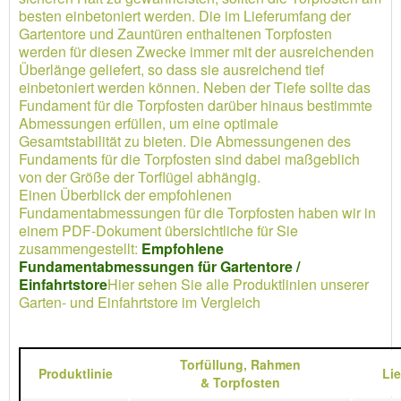
besten einbetoniert werden. Die im Lieferumfang der
Gartentore und Zauntüren enthaltenen Torpfosten
werden für diesen Zwecke immer mit der ausreichenden
Überlänge geliefert, so dass sie ausreichend tief
einbetoniert werden können. Neben der Tiefe sollte das
Fundament für die Torpfosten darüber hinaus bestimmte
Abmessungen erfüllen, um eine optimale
Gesamtstabilität zu bieten. Die Abmessungenen des
Fundaments für die Torpfosten sind dabei maßgeblich
von der Größe der Torflügel abhängig.
Einen Überblick der empfohlenen
Fundamentabmessungen für die Torpfosten haben wir in
einem PDF-Dokument übersichtliche für Sie
zusammengestellt:
Empfohlene
Fundamentabmessungen für Gartentore /
Einfahrtstore
Hier sehen Sie alle Produktlinien unserer
Garten- und Einfahrtstore im Vergleich
Torfüllung,
Rahmen
Produktlinie
Li
&
Torpfosten