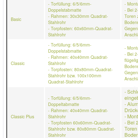
- Torfüllung: 6/5/6mm-
- Mont
Doppelstabmatte
- Bei 2
- Rahmen: 30x30mm Quadrat-
Toren 
Basic
Stahlrohr
Bodenr
- Torpfosten: 60x60mm-Quadrat-
Gegen
Stahlrohr
Anschl
- Torfüllung: 6/5/6mm-
- Mont
Doppelstabmatte
- Bei 2
- Rahmen: 40x40mm Quadrat-
flügeli
Classic
Stahlrohr
Bodenr
- Torpfosten: 80x80mm-Quadrat-
Gegen
Stahlrohr bzw. 100x100mm
Anschl
Quadrat-Stahlrohr
- Schl
einge
- Torfüllung: 6/5/6mm-
- Alu
Doppeltabmatte
Drück
- Rahmen: 40x40mm Quadrat-
- Mon
Classic Plus
Stahlrohr
- Bei 
- Torpfosten 60x60mm-Quadrat-
Toren
Stahlrohr bzw. 80x80mm Quadrat-
Boden
Stahlrohr