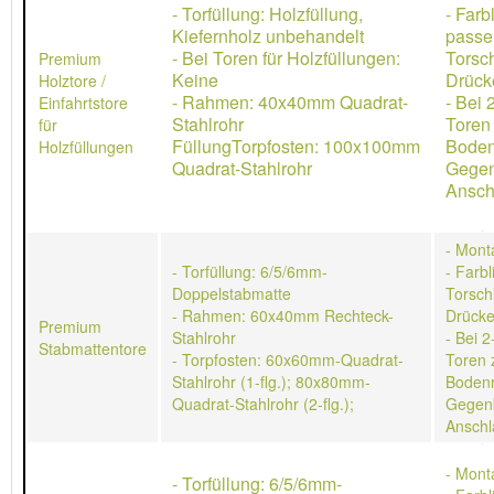
- Torfüllung: Holzfüllung,
- Farb
Kiefernholz unbehandelt
passe
- Bei Toren für Holzfüllungen:
Torsch
Premium
Keine
Drücke
Holztore /
- Rahmen: 40x40mm Quadrat-
- Bei 
Einfahrtstore
Stahlrohr
Toren
für
FüllungTorpfosten: 100x100mm
Boden
Holzfüllungen
Quadrat-Stahlrohr
Gegen
Ansch
- Mont
- Torfüllung: 6/5/6mm-
- Farb
Doppelstabmatte
Torschl
- Rahmen: 60x40mm Rechteck-
Drücke
Premium
Stahlrohr
- Bei 2
Stabmattentore
- Torpfosten: 60x60mm-Quadrat-
Toren 
Stahlrohr (1-flg.); 80x80mm-
Bodenr
Quadrat-Stahlrohr (2-flg.);
Gegen
Anschl
- Mont
- Torfüllung: 6/5/6mm-