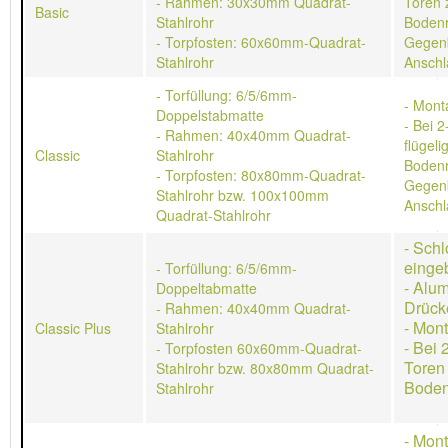
- Rahmen: 30x30mm Quadrat-
Toren 
Basic
Stahlrohr
Bodenr
- Torpfosten: 60x60mm-Quadrat-
Gegen
Stahlrohr
Anschl
- Torfüllung: 6/5/6mm-
- Mont
Doppelstabmatte
- Bei 2
- Rahmen: 40x40mm Quadrat-
flügeli
Classic
Stahlrohr
Bodenr
- Torpfosten: 80x80mm-Quadrat-
Gegen
Stahlrohr bzw. 100x100mm
Anschl
Quadrat-Stahlrohr
- Schl
einge
- Torfüllung: 6/5/6mm-
- Alu
Doppeltabmatte
Drück
- Rahmen: 40x40mm Quadrat-
- Mon
Classic Plus
Stahlrohr
- Bei 
- Torpfosten 60x60mm-Quadrat-
Toren
Stahlrohr bzw. 80x80mm Quadrat-
Boden
Stahlrohr
- Mon