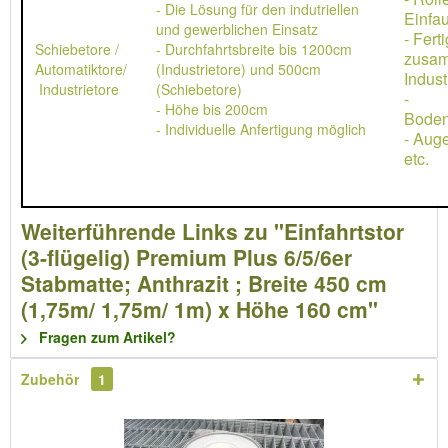
- Die Lösung für den indutriellen
Einfau
und gewerblichen Einsatz
- Ferti
Schiebetore /
- Durchfahrtsbreite bis 1200cm
zusa
Automatiktore/
(Industrietore) und 500cm
Indust
Industrietore
(Schiebetore)
-
- Höhe bis 200cm
Boden
- Individuelle Anfertigung möglich
- Aug
etc.
Weiterführende Links zu "Einfahrtstor
(3-flügelig) Premium Plus 6/5/6er
Stabmatte; Anthrazit ; Breite 450 cm
(1,75m/ 1,75m/ 1m) x Höhe 160 cm"
Fragen zum Artikel?
Zubehör
1