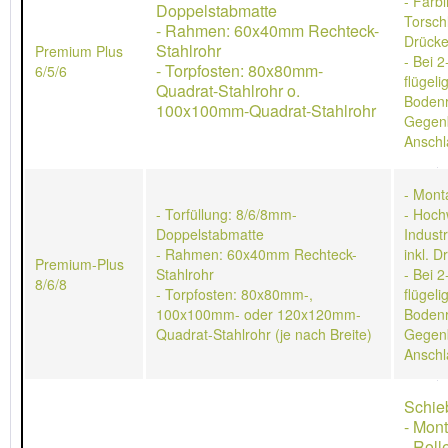
- Farb
Doppelstabmatte
Torschl
- Rahmen: 60x40mm Rechteck-
Drücke
Stahlrohr
Premium Plus
- Bei 2
- Torpfosten: 80x80mm-
6/5/6
flügeli
Quadrat-Stahlrohr o.
Bodenr
100x100mm-Quadrat-Stahlrohr
Gegen
Anschl
- Mont
- Torfüllung: 8/6/8mm-
- Hoch
Doppelstabmatte
Indust
- Rahmen: 60x40mm Rechteck-
inkl. D
Premium-Plus
Stahlrohr
- Bei 2
8/6/8
- Torpfosten: 80x80mm-,
flügeli
100x100mm- oder 120x120mm-
Bodenr
Quadrat-Stahlrohr (je nach Breite)
Gegen
Anschl
Schie
- Mon
- Rol