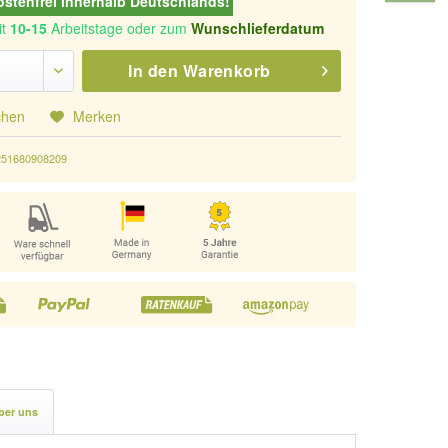
stenfrei innerhalb Deutschlands!
it
10-15
Arbeitstage oder zum
Wunschlieferdatum
In den
Warenkorb
chen
Merken
251680908209
ber uns