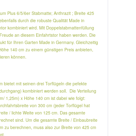
um Plus 6/5/6er Stabmatte; Anthrazit ; Breite 425
benfalls durch die robuste Qualität Made in
entor kombiniert wird. Mit Doppelstabmattenfüllung
e Freude an diesem Einfahrtstor haben werden. Die
ukt für Ihren Garten Made in Germany. Gleichzeitig
x Höhe 140 cm zu einem günstigen Preis anbieten,
tieren können.
 bietet mit seinen drei Torflügeln die pefekte
durchgang) kombiniert werden soll. Die Verteilung
5m/ 1,25m) x Höhe 140 cm ist dabei wie folgt:
rchfahrtsbreite von 300 cm (jeder Torflügel hat
reite / lichte Weite von 125 cm. Das gesamte
erechnet sind. Um die gesamte Breite / Einbaubreite
 cm zu berechnen, muss also zur Breite von 425 cm
gt.