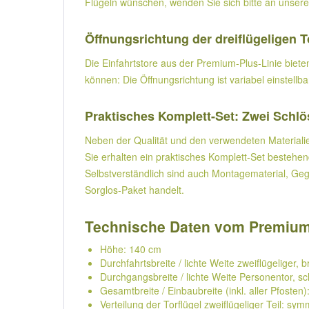
Flügeln wünschen, wenden Sie sich bitte an unser
Öffnungsrichtung der dreiflügeligen 
Die Einfahrtstore aus der Premium-Plus-Linie biet
können: Die Öffnungsrichtung ist variabel einstellb
Praktisches Komplett-Set: Zwei Schlö
Neben der Qualität und den verwendeten Materialie
Sie erhalten ein praktisches Komplett-Set bestehen
Selbstverständlich sind auch Montagematerial, Gege
Sorglos-Paket handelt.
Technische Daten vom Premium-Pl
Höhe: 140 cm
Durchfahrtsbreite / lichte Weite zweiflügeliger, 
Durchgangsbreite / lichte Weite Personentor, s
Gesamtbreite / Einbaubreite (inkl. aller Pfosten
Verteilung der Torflügel zweiflügeliger Teil: sy