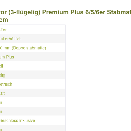
or (3-flügelig) Premium Plus 6/5/6er Stabmatt
 cm
-Tor
al erhältlich
/ 6 mm (Doppelstabmatte)
um Plus
ll
elig
trisch
zit
m
m
rieschloss inklusive
m