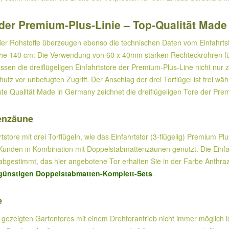
s der Premium-Plus-Linie – Top-Qualität Mad
er Rohstoffe überzeugen ebenso die technischen Daten vom Einfahrtsto
Höhe 140 cm: Die Verwendung von 60 x 40mm starken Rechteckrohren f
sen die dreiflügeligen Einfahrtstore der Premium-Plus-Line nicht nur 
chutz vor unbefugten Zugriff. Der Anschlag der drei Torflügel ist frei w
te Qualität Made in Germany zeichnet die dreiflügeligen Tore der Prem
tenzäune
ore mit drei Torflügeln, wie das Einfahrtstor (3-flügelig) Premium Plu
nden in Kombination mit Doppelstabmattenzäunen genutzt. Die Einfahrt
gestimmt, das hier angebotene Tor erhalten Sie in der Farbe Anthrazi
günstigen Doppelstabmatten-Komplett-Sets
.
e
 gezeigten Gartentores mit einem Drehtorantrieb nicht immer möglich is