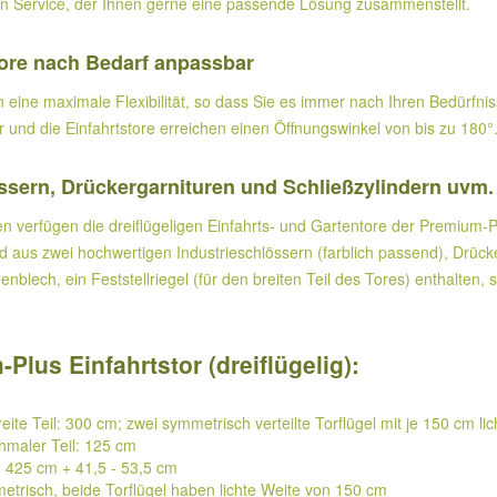
en Service, der Ihnen gerne eine passende Lösung zusammenstellt.
Tore nach Bedarf anpassbar
en eine maximale Flexibilität, so dass Sie es immer nach Ihren Bedürf
ar und die Einfahrtstore erreichen einen Öffnungswinkel von bis zu 180°
ssern, Drückergarnituren und Schließzylindern uvm. 
n verfügen die dreiflügeligen Einfahrts- und Gartentore der Premium-
d aus zwei hochwertigen Industrieschlössern (farblich passend), Drücke
nblech, ein Feststellriegel (für den breiten Teil des Tores) enthalten,
us Einfahrtstor (dreiflügelig):
breite Teil: 300 cm; zwei symmetrisch verteilte Torflügel mit je 150 cm li
chmaler Teil: 125 cm
): 425 cm + 41,5 - 53,5 cm
mmetrisch, beide Torflügel haben lichte Weite von 150 cm