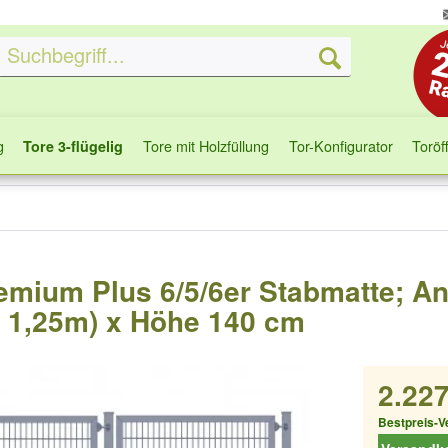
g
Tore mit Holzfüllung
Tor-Konfigurator
Toröf
Tore 3-flügelig
remium Plus 6/5/6er Stabmatte; Ant
/ 1,25m) x Höhe 140 cm
2.227
Bestpreis-V