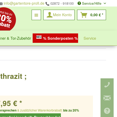
info@gartentore-profi.de
02872 - 918100
Service/Hilfe
Mein Konto
0,00 € *
fner & Tor-Zubehör
Service
% Sonderposten %
hrazit ;
,95 € *
ersprechen
& zusätzlicher Warenkorbrabatt:
bis zu 20%