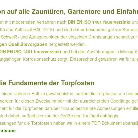
n auf alle Zauntüren, Gartentore und Einfah
den mit modernsten Verfahren nach
DIN EN ISO 1461 feuerverzinkt
und
5 und Anthrazit RAL 7016) und sind daher besonders gut vor Korrosi
Schweiß- und Auflagepunkten der einzelnen Drahtstangen schnell zur 
gen Qualitätsvorgaben
hergestellt werden.
DIN EN ISO 1461 feuerverzinkt
und bei den Ausführungen in Moosgrün 
angjährigen Korrosionsschutz sorgt. Entsprechend gewähren wir für all
ie Fundamente der Torpfosten
 einen sicheren Halt zu gewährleisten, sollten die Torpfosten am beste
erden für diesen Zwecke immer mit der ausreichenden Überlänge geliefe
nt für die Torpfosten darüber hinaus bestimmte Abmessungen erfüllen,
ind dabei maßgeblich von der Größe der Torflügel abhängig.
ungen für die Torpfosten haben wir in einem PDF-Dokument übersicht
rtstore