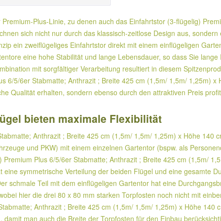
r Premium-Plus-Linie, zu denen auch das Einfahrtstor (3-flügelig) Premi
nen sich nicht nur durch das klassisch-zeitlose Design aus, sondern e
nzip ein zweiflügeliges Einfahrtstor direkt mit einem einflügeligen Gart
rtentore eine hohe Stabilität und lange Lebensdauer, so dass Sie lang
nation mit sorgfältiger Verarbeitung resultiert in diesem Spitzenprod
lus 6/5/6er Stabmatte; Anthrazit ; Breite 425 cm (1,5m/ 1,5m/ 1,25m) 
he Qualität erhalten, sondern ebenso durch den attraktiven Preis profi
ügel bieten maximale Flexibilität
Stabmatte; Anthrazit ; Breite 425 cm (1,5m/ 1,5m/ 1,25m) x Höhe 140 cm
Fahrzeuge und PKW) mit einem einzelnen Gartentor (bspw. als Personen
ig) Premium Plus 6/5/6er Stabmatte; Anthrazit ; Breite 425 cm (1,5m/ 1,
hat eine symmetrische Verteilung der beiden Flügel und eine gesamte Du
 Der schmale Teil mit dem einflügeligen Gartentor hat eine Durchgangsb
 wobei hier die drei 80 x 80 mm starken Torpfosten noch nicht mit einb
r Stabmatte; Anthrazit ; Breite 425 cm (1,5m/ 1,5m/ 1,25m) x Höhe 140
 damit man auch die Breite der Torpfosten für den Einbau berücksichti