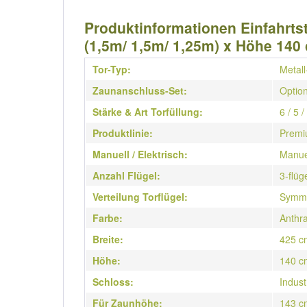
Produktinformationen Einfahrtst
(1,5m/ 1,5m/ 1,25m) x Höhe 140
Tor-Typ:
Metall
Zaunanschluss-Set:
Option
Stärke & Art Torfüllung:
6 / 5 
Produktlinie:
Premi
Manuell / Elektrisch:
Manue
Anzahl Flügel:
3-flüg
Verteilung Torflügel:
Symme
Farbe:
Anthra
Breite:
425 c
Höhe:
140 c
Schloss:
Indust
Für Zaunhöhe:
143 c