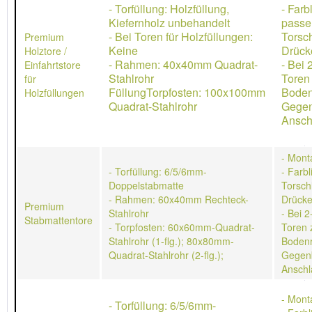
- Torfüllung: Holzfüllung,
- Farb
Kiefernholz unbehandelt
passe
- Bei Toren für Holzfüllungen:
Torsch
Premium
Keine
Drücke
Holztore /
- Rahmen: 40x40mm Quadrat-
- Bei 
Einfahrtstore
Stahlrohr
Toren
für
FüllungTorpfosten: 100x100mm
Boden
Holzfüllungen
Quadrat-Stahlrohr
Gegen
Ansch
- Mont
- Torfüllung: 6/5/6mm-
- Farb
Doppelstabmatte
Torschl
- Rahmen: 60x40mm Rechteck-
Drücke
Premium
Stahlrohr
- Bei 2
Stabmattentore
- Torpfosten: 60x60mm-Quadrat-
Toren 
Stahlrohr (1-flg.); 80x80mm-
Bodenr
Quadrat-Stahlrohr (2-flg.);
Gegen
Anschl
- Mont
- Torfüllung: 6/5/6mm-