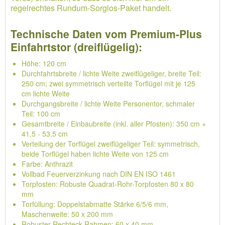
regelrechtes Rundum-Sorglos-Paket handelt.
Technische Daten vom Premium-Plus
Einfahrtstor (dreiflügelig):
Höhe: 120 cm
Durchfahrtsbreite / lichte Weite zweiflügeliger, breite Teil:
250 cm; zwei symmetrisch verteilte Torflügel mit je 125
cm lichte Weite
Durchgangsbreite / lichte Weite Personentor, schmaler
Teil: 100 cm
Gesamtbreite / Einbaubreite (inkl. aller Pfosten): 350 cm +
41,5 - 53,5 cm
Verteilung der Torflügel zweiflügeliger Teil: symmetrisch,
beide Torflügel haben lichte Weite von 125 cm
Farbe: Anthrazit
Vollbad Feuerverzinkung nach DIN EN ISO 1461
Torpfosten: Robuste Quadrat-Rohr-Torpfosten 80 x 80
mm
Torfüllung: Doppelstabmatte Stärke 6/5/6 mm,
Maschenweite: 50 x 200 mm
Robuster Rechteck-Rahmen: 60 x 40 mm