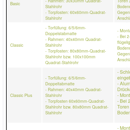
- Rahmen: 30x30mm Quadrat-
Toren 
Basic
Stahlrohr
Bodenr
- Torpfosten: 60x60mm-Quadrat-
Gegen
Stahlrohr
Anschl
- Torfüllung: 6/5/6mm-
- Mont
Doppelstabmatte
- Bei 2
- Rahmen: 40x40mm Quadrat-
flügeli
Classic
Stahlrohr
Bodenr
- Torpfosten: 80x80mm-Quadrat-
Gegen
Stahlrohr bzw. 100x100mm
Anschl
Quadrat-Stahlrohr
- Schl
einge
- Torfüllung: 6/5/6mm-
- Alu
Doppeltabmatte
Drück
- Rahmen: 40x40mm Quadrat-
- Mon
Classic Plus
Stahlrohr
- Bei 
- Torpfosten 60x60mm-Quadrat-
Toren
Stahlrohr bzw. 80x80mm Quadrat-
Boden
Stahlrohr
- Mon