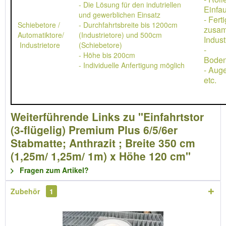
- Die Lösung für den indutriellen
Einfau
und gewerblichen Einsatz
- Ferti
Schiebetore /
- Durchfahrtsbreite bis 1200cm
zusa
Automatiktore/
(Industrietore) und 500cm
Indust
Industrietore
(Schiebetore)
-
- Höhe bis 200cm
Boden
- Individuelle Anfertigung möglich
- Aug
etc.
Weiterführende Links zu "Einfahrtstor
(3-flügelig) Premium Plus 6/5/6er
Stabmatte; Anthrazit ; Breite 350 cm
(1,25m/ 1,25m/ 1m) x Höhe 120 cm"
Fragen zum Artikel?
Zubehör
1