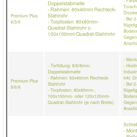
- Farb
Doppelstabmatte
Torschl
- Rahmen: 60x40mm Rechteck-
Drücke
Stahlrohr
Premium Plus
- Bei 2
- Torpfosten: 80x80mm-
6/5/6
flügeli
Quadrat-Stahlrohr o.
Bodenr
100x100mm-Quadrat-Stahlrohr
Gegen
Anschl
- Mont
- Torfüllung: 8/6/8mm-
- Hoch
Doppelstabmatte
Indust
- Rahmen: 60x40mm Rechteck-
inkl. D
Premium-Plus
Stahlrohr
- Bei 2
8/6/8
- Torpfosten: 80x80mm-,
flügeli
100x100mm- oder 120x120mm-
Bodenr
Quadrat-Stahlrohr (je nach Breite)
Gegen
Anschl
Schie
- Mon
- Rol