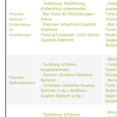
- Torfüllung: Holzfüllung,
- Farb
Kiefernholz unbehandelt
passe
- Bei Toren für Holzfüllungen:
Torsch
Premium
Keine
Drücke
Holztore /
- Rahmen: 40x40mm Quadrat-
- Bei 
Einfahrtstore
Stahlrohr
Toren
für
FüllungTorpfosten: 100x100mm
Boden
Holzfüllungen
Quadrat-Stahlrohr
Gegen
Ansch
- Mont
- Torfüllung: 6/5/6mm-
- Farb
Doppelstabmatte
Torschl
- Rahmen: 60x40mm Rechteck-
Drücke
Premium
Stahlrohr
- Bei 2
Stabmattentore
- Torpfosten: 60x60mm-Quadrat-
Toren 
Stahlrohr (1-flg.); 80x80mm-
Bodenr
Quadrat-Stahlrohr (2-flg.);
Gegen
Anschl
- Mont
- Torfüllung: 6/5/6mm-