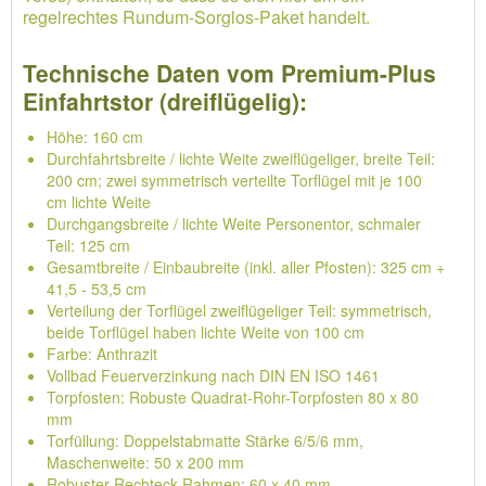
regelrechtes Rundum-Sorglos-Paket handelt.
Technische Daten vom Premium-Plus
Einfahrtstor (dreiflügelig):
Höhe: 160 cm
Durchfahrtsbreite / lichte Weite zweiflügeliger, breite Teil:
200 cm; zwei symmetrisch verteilte Torflügel mit je 100
cm lichte Weite
Durchgangsbreite / lichte Weite Personentor, schmaler
Teil: 125 cm
Gesamtbreite / Einbaubreite (inkl. aller Pfosten): 325 cm +
41,5 - 53,5 cm
Verteilung der Torflügel zweiflügeliger Teil: symmetrisch,
beide Torflügel haben lichte Weite von 100 cm
Farbe: Anthrazit
Vollbad Feuerverzinkung nach DIN EN ISO 1461
Torpfosten: Robuste Quadrat-Rohr-Torpfosten 80 x 80
mm
Torfüllung: Doppelstabmatte Stärke 6/5/6 mm,
Maschenweite: 50 x 200 mm
Robuster Rechteck-Rahmen: 60 x 40 mm