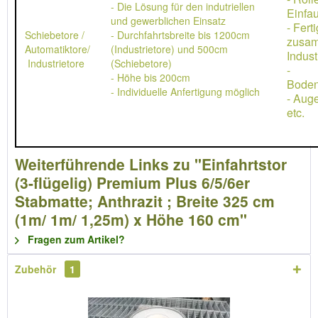
- Die Lösung für den indutriellen
Einfau
und gewerblichen Einsatz
- Ferti
Schiebetore /
- Durchfahrtsbreite bis 1200cm
zusa
Automatiktore/
(Industrietore) und 500cm
Indust
Industrietore
(Schiebetore)
-
- Höhe bis 200cm
Boden
- Individuelle Anfertigung möglich
- Aug
etc.
Weiterführende Links zu "Einfahrtstor
(3-flügelig) Premium Plus 6/5/6er
Stabmatte; Anthrazit ; Breite 325 cm
(1m/ 1m/ 1,25m) x Höhe 160 cm"
Fragen zum Artikel?
Zubehör
1