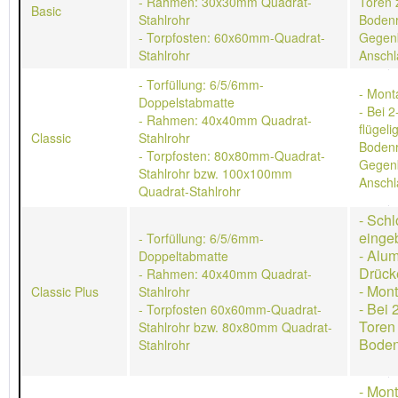
- Rahmen: 30x30mm Quadrat-
Toren 
Basic
Stahlrohr
Bodenr
- Torpfosten: 60x60mm-Quadrat-
Gegen
Stahlrohr
Anschl
- Torfüllung: 6/5/6mm-
- Mont
Doppelstabmatte
- Bei 2
- Rahmen: 40x40mm Quadrat-
flügeli
Classic
Stahlrohr
Bodenr
- Torpfosten: 80x80mm-Quadrat-
Gegen
Stahlrohr bzw. 100x100mm
Anschl
Quadrat-Stahlrohr
- Schl
einge
- Torfüllung: 6/5/6mm-
- Alu
Doppeltabmatte
Drück
- Rahmen: 40x40mm Quadrat-
- Mon
Classic Plus
Stahlrohr
- Bei 
- Torpfosten 60x60mm-Quadrat-
Toren
Stahlrohr bzw. 80x80mm Quadrat-
Boden
Stahlrohr
- Mon