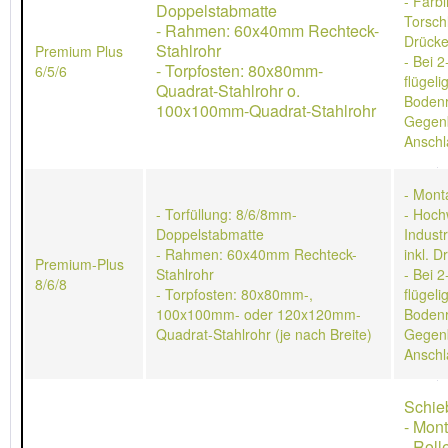
- Farb
Doppelstabmatte
Torschl
- Rahmen: 60x40mm Rechteck-
Drücke
Stahlrohr
Premium Plus
- Bei 2
- Torpfosten: 80x80mm-
6/5/6
flügeli
Quadrat-Stahlrohr o.
Bodenr
100x100mm-Quadrat-Stahlrohr
Gegen
Anschl
- Mont
- Torfüllung: 8/6/8mm-
- Hoch
Doppelstabmatte
Indust
- Rahmen: 60x40mm Rechteck-
inkl. D
Premium-Plus
Stahlrohr
- Bei 2
8/6/8
- Torpfosten: 80x80mm-,
flügeli
100x100mm- oder 120x120mm-
Bodenr
Quadrat-Stahlrohr (je nach Breite)
Gegen
Anschl
Schie
- Mon
- Rol