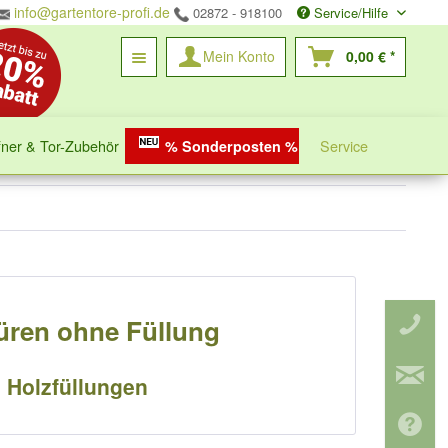
info@gartentore-profi.de
02872 - 918100
Service/Hilfe
Mein Konto
0,00 € *
fner & Tor-Zubehör
Service
% Sonderposten %
türen ohne Füllung
n Holzfüllungen