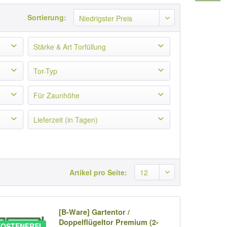
Sortierung:
Stärke & Art Torfüllung
Ohne
(
794
)
Tor-Typ
Holzfüllung
(
794
)
Für Zaunhöhe
103 cm
(
133
)
Lieferzeit (in Tagen)
123 cm
(
132
)
)
10-15
(
794
)
143 cm
(
132
)
163 cm
(
132
)
183 cm
(
133
)
Artikel pro Seite:
203 cm
(
132
)
[B-Ware] Gartentor /
Doppelflügeltor Premium (2-
OSTENFREI