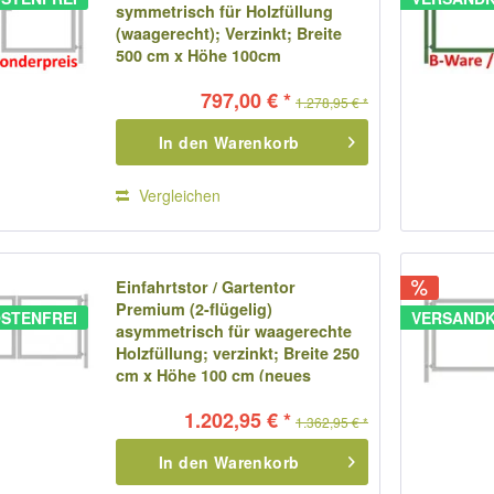
symmetrisch für Holzfüllung
(waagerecht); Verzinkt; Breite
500 cm x Höhe 100cm
797,00 € *
1.278,95 € *
In den
Warenkorb
Vergleichen
Einfahrtstor / Gartentor
Premium (2-flügelig)
STENFREI
VERSANDK
asymmetrisch für waagerechte
Holzfüllung; verzinkt; Breite 250
cm x Höhe 100 cm (neues
Modell)
1.202,95 € *
1.362,95 € *
In den
Warenkorb