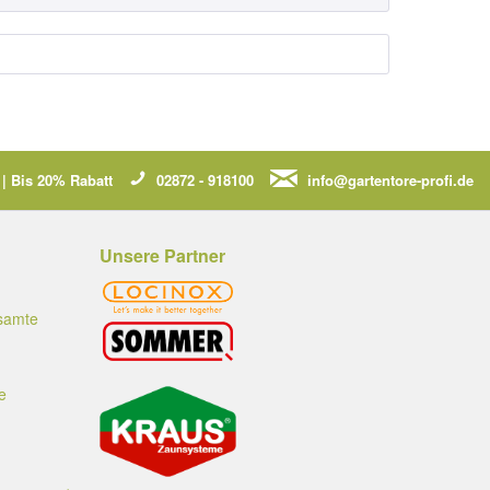
| Bis 20% Rabatt
02872 - 918100
info@gartentore-profi.de
Unsere Partner
esamte
e