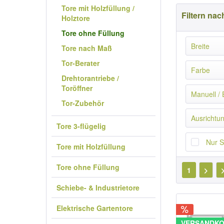
Tore mit Holzfüllung /
Filtern nac
Holztore
Tore ohne Füllung
Breite
Tore nach Maß
Tor-Berater
200 
Farbe
Drehtorantriebe /
250 
Toröffner
Anthr
Manuell / 
300 
Tor-Zubehör
Grün
350 
Manu
Ausrichtun
Verzi
400 
Tore 3-flügelig
Elekt
450 
Senk
Nur 
Tore mit Holzfüllung
500 
Waag
Tore ohne Füllung
1
Schiebe- & Industrietore
Elektrische Gartentore
VERSANDKO