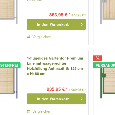
863,95 € *
977,95 € *
In den
Warenkorb
Vergleichen
1-flügeliges Gartentor Premium
Line mit waagerechter
STENFREI
VERSANDK
Holzfüllung Anthrazit B: 125 cm
x H: 80 cm
935,95 € *
1.060,95 € *
In den
Warenkorb
Vergleichen