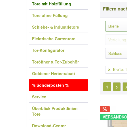
Tore mit Holzfüllung
Filtern nac
Tore ohne Füllung
Breite
Schiebe- & Industrietore
Elektrische Gartentore
100 
Verteilung
125 
Tor-Konfigurator
Symm
Schloss
150 
Asym
200 
Toröffner & Tor-Zubehör
Indus
250 
Breite: 
Goldener Herbstrabatt
300 
350 
% Sonderposten %
1
400 
Service
450 
500 
Überblick Produktlinien
Tore
VERSANDKO
Download-Center