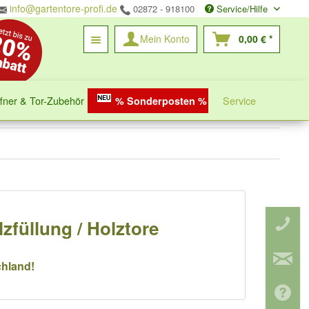
info@gartentore-profi.de
02872 - 918100
Service/Hilfe
Mein Konto
0,00 € *
ffner & Tor-Zubehör
Service
% Sonderposten %
zfüllung / Holztore
chland!