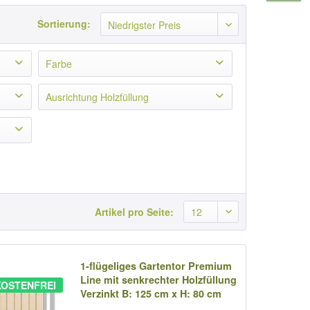
Sortierung:
Farbe
Anthrazit
(
14
)
Ausrichtung Holzfüllung
Grün
(
14
)
Senkrecht
(
21
)
Verzinkt
(
14
)
Waagerecht
(
21
)
Artikel pro Seite:
1-flügeliges Gartentor Premium
Line mit senkrechter Holzfüllung
OSTENFREI
Verzinkt B: 125 cm x H: 80 cm