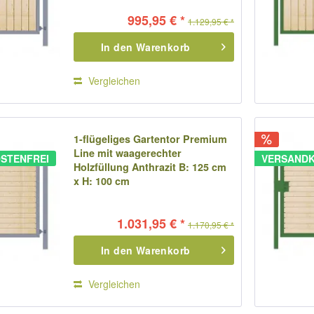
995,95 € *
1.129,95 € *
In den
Warenkorb
Vergleichen
1-flügeliges Gartentor Premium
Line mit waagerechter
STENFREI
VERSANDK
Holzfüllung Anthrazit B: 125 cm
x H: 100 cm
1.031,95 € *
1.170,95 € *
In den
Warenkorb
Vergleichen